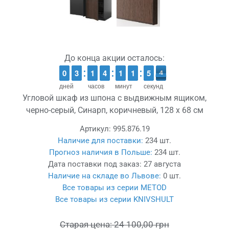
До конца акции осталось:
9
9
0
0
2
2
3
3
1
1
1
1
3
3
4
4
1
1
1
1
2
1
1
0
5
5
4
3
4
дней
часов
минут
секунд
Угловой шкаф из шпона с выдвижным ящиком,
черно-серый, Синарп, коричневый, 128 x 68 см
Артикул:
995.876.19
Наличие для поставки:
234 шт.
Прогноз наличия в Польше:
234 шт.
Дата поставки под заказ:
27 августа
Наличие на складе во Львове:
0 шт.
Все товары из серии METOD
Все товары из серии KNIVSHULT
Старая цена:
24 100,00 грн