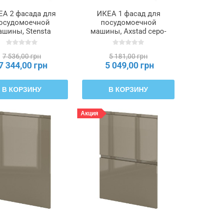
ЕА 2 фасада для
ИКЕА 1 фасад для
осудомоечной
посудомоечной
ашины, Stensta
машины, Axstad серо-
мно-коричневая
зеленый, 60 см METOD
а из ясеня, 60 см
МЕТОД, 095.300.76
7 536,00 грн
5 181,00 грн
ETOD МЕТОД,
7 344,00 грн
5 049,00 грн
895.744.91
В КОРЗИНУ
В КОРЗИНУ
Акция