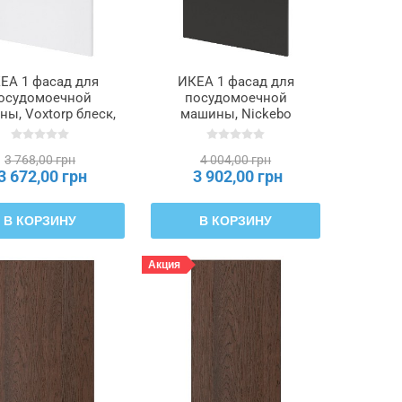
ЕА 1 фасад для
ИКЕА 1 фасад для
осудомоечной
посудомоечной
ы, Voxtorp блеск,
машины, Nickebo
лый цвет, 60 см
матовый антрацит, 60
ETOD МЕТОД,
см METOD МЕТОД,
3 768,00 грн
4 004,00 грн
695.301.58
095.301.18
3 672,00 грн
3 902,00 грн
В КОРЗИНУ
В КОРЗИНУ
Акция