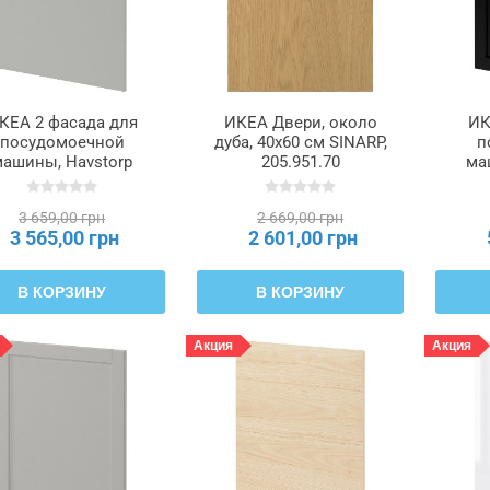
КЕА 2 фасада для
ИКЕА Двери, около
ИК
посудомоечной
дуба, 40x60 см SINARP,
п
машины, Havstorp
205.951.70
ма
етло-серый, 60 см
про
METOD МЕТОД,
мор
3 659,00 грн
2 669,00 грн
495.387.68
M
3 565,00 грн
2 601,00 грн
В КОРЗИНУ
В КОРЗИНУ
Акция
Акция