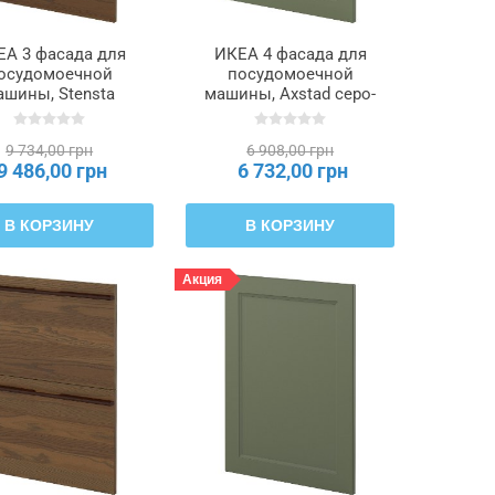
ЕА 3 фасада для
ИКЕА 4 фасада для
осудомоечной
посудомоечной
ашины, Stensta
машины, Axstad серо-
мно-коричневая
зеленый, 60 см METOD
а из ясеня, 60 см
МЕТОД, 295.288.93
9 734,00 грн
6 908,00 грн
ETOD МЕТОД,
9 486,00 грн
6 732,00 грн
495.744.93
В КОРЗИНУ
В КОРЗИНУ
Акция