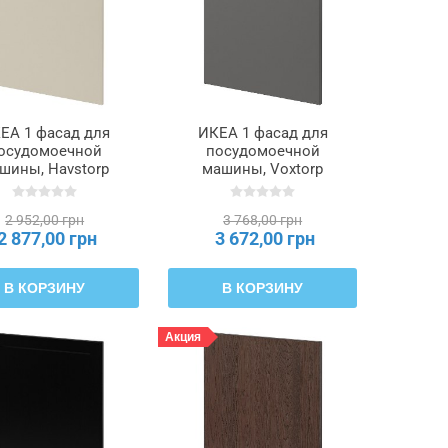
ЕА 1 фасад для
ИКЕА 1 фасад для
осудомоечной
посудомоечной
шины, Havstorp
машины, Voxtorp
вый, 60 см METOD
темно-серый, 60 см
ТОД, 695.300.97
METOD МЕТОД,
2 952,00 грн
3 768,00 грн
595.301.54
2 877,00 грн
3 672,00 грн
В КОРЗИНУ
В КОРЗИНУ
Акция