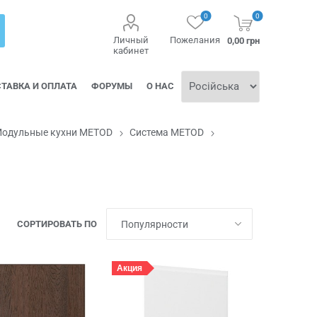
0
0
Личный
Пожелания
0,00 грн
кабинет
ТАВКА И ОПЛАТА
ФОРУМЫ
О НАС
одульные кухни METOD
Система METOD
СОРТИРОВАТЬ ПО
Акция