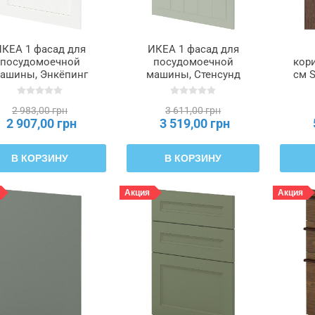
КЕА 1 фасад для
ИКЕА 1 фасад для
посудомоечной
посудомоечной
кори
ашины, Энкёпинг
машины, Стенсунд
см S
белый, имитация
светло-зеленый, 60 см
рева, 60 см METOD
METOD МЕТОД,
2 983,00 грн
3 611,00 грн
ЕТОД, 995.300.91
995.301.33
2 907,00 грн
3 519,00 грн
В КОРЗИНУ
В КОРЗИНУ
Акция
Акция