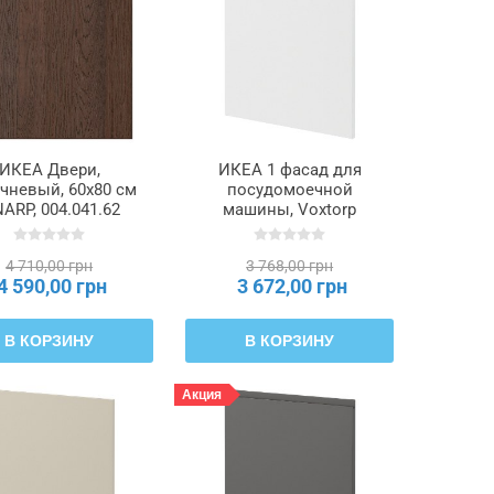
ИКЕА Двери,
ИКЕА 1 фасад для
чневый, 60x80 см
посудомоечной
NARP, 004.041.62
машины, Voxtorp
матовый белый, 60 см
METOD МЕТОД,
4 710,00 грн
3 768,00 грн
895.301.62
4 590,00 грн
3 672,00 грн
В КОРЗИНУ
В КОРЗИНУ
Акция