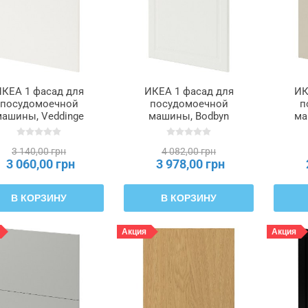
КЕА 1 фасад для
ИКЕА 1 фасад для
ИК
посудомоечной
посудомоечной
п
ашины, Veddinge
машины, Bodbyn
ма
лый, 60 см METOD
кремовой, 60 см
беже
ЕТОД, 895.283.00
METOD МЕТОД,
МЕ
3 140,00 грн
4 082,00 грн
495.300.84
3 060,00 грн
3 978,00 грн
В КОРЗИНУ
В КОРЗИНУ
Акция
Акция