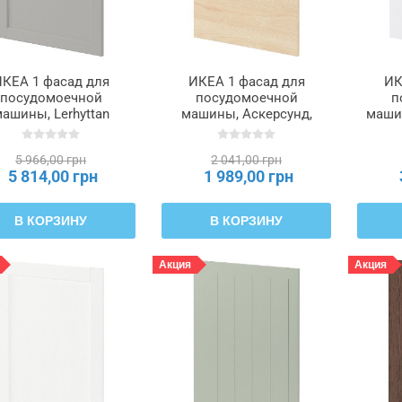
КЕА 1 фасад для
ИКЕА 1 фасад для
ИК
посудомоечной
посудомоечной
п
ашины, Lerhyttan
машины, Аскерсунд,
машин
етло-серый, 60 см
имитация светлого
бе
METOD МЕТОД,
ясеня, 60 см METOD
M
5 966,00 грн
2 041,00 грн
695.301.15
МЕТОД, 995.300.72
5 814,00 грн
1 989,00 грн
В КОРЗИНУ
В КОРЗИНУ
Акция
Акция