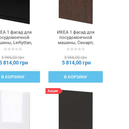
ЕА 1 фасад для
ИКЕА 1 фасад для
осудомоечной
посудомоечной
шины, Lerhyttan,
машины, Синарп,
питанный черным
коричневый, 60 см
ильником, 60 см
METOD МЕТОД,
5 966,00 грн
5 966,00 грн
ETOD МЕТОД,
995.301.28
5 814,00 грн
5 814,00 грн
395.301.12
В КОРЗИНУ
В КОРЗИНУ
Акция