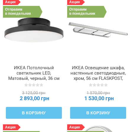
Акция
Акция
Отправим
Отправим
в понедельник
в понедельник
ИКЕА Потолочный
ИКЕА Освещение шкафа,
светильник LED,
настенные светодиодные,
Матовый, черный, 36 см
хром, 56 см FLASKPOST,
KABOMBA, 604.852.78
305.910.39
3 125,00 грн
1 570,00 грн
2 893,00 грн
1 530,00 грн
В КОРЗИНУ
В КОРЗИНУ
Акция
Акция