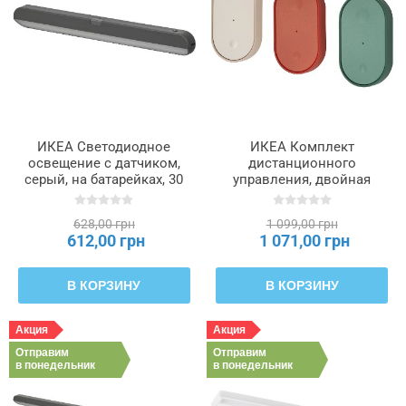
ИКЕА Светодиодное
ИКЕА Комплект
освещение с датчиком,
дистанционного
серый, на батарейках, 30
управления, двойная
см KÖLVATTEN, 005.941.76
кнопка, различные цвета
BILRESA, 906.041.66
628,00 грн
1 099,00 грн
612,00 грн
1 071,00 грн
В КОРЗИНУ
В КОРЗИНУ
Акция
Акция
Отправим
Отправим
в понедельник
в понедельник