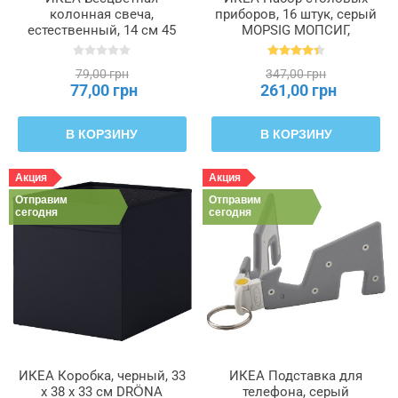
колонная свеча,
приборов, 16 штук, серый
естественный, 14 см 45
MOPSIG МОПСИГ,
часов FENOMEN
003.430.03
ФЕНОМЕН, 205.284.11
79,00 грн
347,00 грн
77,00 грн
261,00 грн
В КОРЗИНУ
В КОРЗИНУ
Акция
Акция
Отправим
Отправим
сегодня
сегодня
ИКЕА Коробка, черный, 33
ИКЕА Подставка для
x 38 x 33 см DRÖNA
телефона, серый