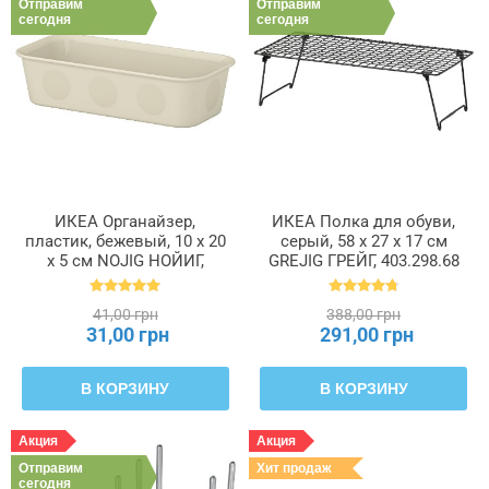
Отправим
Отправим
сегодня
сегодня
ИКЕА Органайзер,
ИКЕА Полка для обуви,
пластик, бежевый, 10 x 20
серый, 58 x 27 x 17 см
x 5 см NOJIG НОЙИГ,
GREJIG ГРЕЙГ, 403.298.68
704.574.87
41,00 грн
388,00 грн
31,00 грн
291,00 грн
В КОРЗИНУ
В КОРЗИНУ
Акция
Акция
Отправим
Хит продаж
сегодня