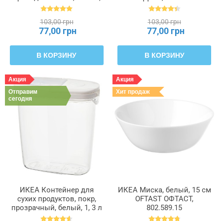
55 x 49 x 19 см PÄRKLA
ПЭРКЛА, 503.953.82
103,00 грн
103,00 грн
77,00 грн
77,00 грн
В КОРЗИНУ
В КОРЗИНУ
Акция
Акция
Отправим
Хит продаж
сегодня
ИКЕА Контейнер для
ИКЕА Миска, белый, 15 см
сухих продуктов, покр,
OFTAST ОФТАСТ,
прозрачный, белый, 1, 3 л
802.589.15
IKEA 365+, 800.667.23