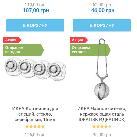
104.579.99
110,00 грн
62,00 грн
107,00 грн
46,00 грн
В КОРЗИНУ
В КОРЗИНУ
Акция
Акция
Отправим
Отправим
сегодня
сегодня
ИКЕА Контейнер для
ИКЕА Чайное ситечко,
специй, стекло,
нержавеющая сталь
серебряный, 15 мл
IDEALISK ИДЕАЛИСК,
RAJTAN РАЙТАН,
469.568.00
400.647.02
126,00 грн
95,00 грн