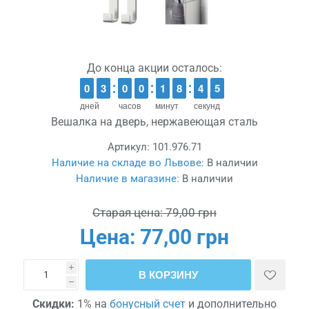
До конца акции осталось:
9
9
0
0
2
2
3
3
9
9
0
0
9
9
0
0
1
1
1
1
7
7
8
8
5
4
4
4
3
4
дней
часов
минут
секунд
Вешалка на дверь, нержавеющая сталь
Артикул:
101.976.71
Наличие на складе во Львове:
В наличии
Наличие в магазине:
В наличии
Старая цена:
79,00 грн
Цена:
77,00 грн
i
В КОРЗИНУ
h
Скидки:
1% на
бонусный счет
и дополнительно