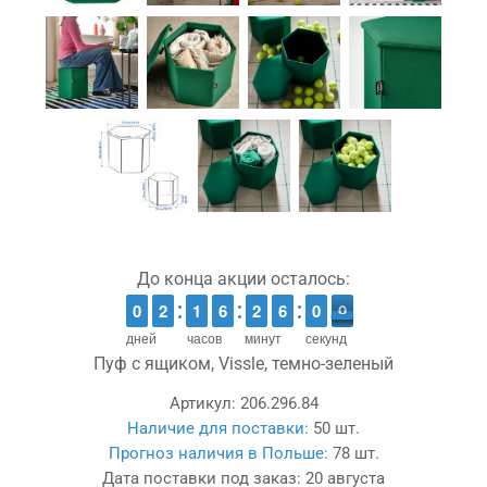
До конца акции осталось:
9
9
0
0
1
1
2
2
1
1
1
1
5
5
6
6
1
1
2
2
6
5
0
5
0
9
6
0
0
дней
часов
минут
секунд
Пуф с ящиком, Vissle, темно-зеленый
Артикул:
206.296.84
Наличие для поставки:
50 шт.
Прогноз наличия в Польше:
78 шт.
Дата поставки под заказ:
20 августа