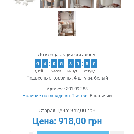
До конца акции осталось:
9
9
0
0
3
3
4
4
9
9
0
0
4
4
5
5
2
2
3
3
1
0
0
0
5
5
4
3
4
дней
часов
минут
секунд
Подвесные корзины, 4 штуки, белый
Артикул:
301.992.83
Наличие на складе во Львове:
В наличии
Старая цена:
942,00 грн
Цена:
918,00 грн