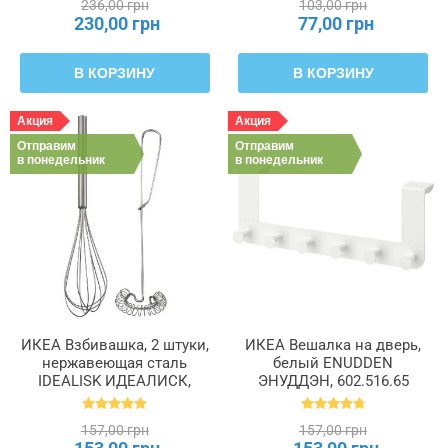
236,00 грн
103,00 грн
230,00 грн
77,00 грн
В КОРЗИНУ
В КОРЗИНУ
Акция
Акция
Отправим
Отправим
в понедельник
в понедельник
ИКЕА Взбивашка, 2 штуки,
ИКЕА Вешалка на дверь,
нержавеющая сталь
белый ENUDDEN
IDEALISK ИДЕАЛИСК,
ЭНУДДЭН, 602.516.65
500.931.72
157,00 грн
157,00 грн