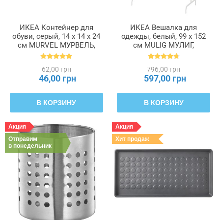
ИКЕА Контейнер для
ИКЕА Вешалка для
обуви, серый, 14 x 14 x 24
одежды, белый, 99 x 152
см MURVEL МУРВЕЛЬ,
см MULIG МУЛИГ,
204.348.32
601.794.34
62,00 грн
796,00 грн
46,00 грн
597,00 грн
В КОРЗИНУ
В КОРЗИНУ
Акция
Акция
Отправим
Хит продаж
в понедельник