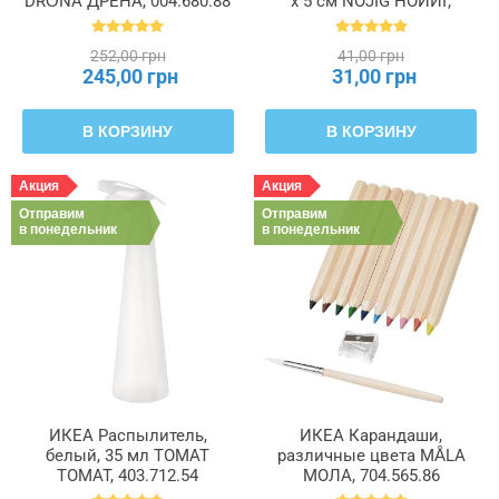
DRÖNA ДРЁНА, 004.680.88
x 5 см NOJIG НОЙИГ,
704.574.87
252,00 грн
41,00 грн
245,00 грн
31,00 грн
В КОРЗИНУ
В КОРЗИНУ
Акция
Акция
Отправим
Отправим
в понедельник
в понедельник
ИКЕА Распылитель,
ИКЕА Карандаши,
белый, 35 мл TOMAT
различные цвета MÅLA
ТОМАТ, 403.712.54
МОЛА, 704.565.86