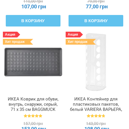
110,00 грн
79,00 грн
107,00 грн
77,00 грн
В КОРЗИНУ
В КОРЗИНУ
Акция
Акция
Хит продаж
Хит продаж
ИКЕА Коврик для обуви,
ИКЕА Контейнер для
внутрь, снаружи, серый,
пластиковых пакетов,
71 x 35 см BAGGMUCK
белый VARIERA ВАРЬЕРА,
БАГГМУКК, 603.297.11
800.102.22
157,00 грн
143,00 грн
153,00 грн
108,00 грн