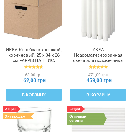
ИКЕА Коробка с крышкой,
ИКЕА
коричневый, 25 x 34 x 26
Неароматизированная
см PAPPIS ПАППИС,
свеча для подсвечника,
001.004.67
белый, 19 см 6 часов
JUBLA ДЖУБЛ, 601.919.16
63,00 грн
471,00 грн
62,00 грн
459,00 грн
В КОРЗИНУ
В КОРЗИНУ
Акция
Акция
Хит продаж
Отправим
сегодня