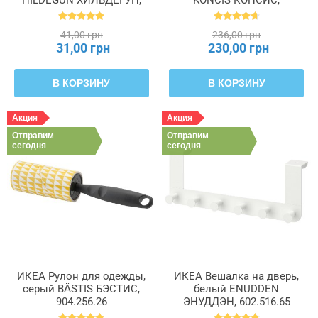
HILDEGUN ХИЛЬДЕГУН,
KONCIS КОНСИС,
004.840.07
000.891.63
41,00 грн
236,00 грн
31,00 грн
230,00 грн
В КОРЗИНУ
В КОРЗИНУ
Акция
Акция
Отправим
Отправим
сегодня
сегодня
ИКЕА Рулон для одежды,
ИКЕА Вешалка на дверь,
серый BÄSTIS БЭСТИС,
белый ENUDDEN
904.256.26
ЭНУДДЭН, 602.516.65