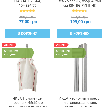
TJABBA ТЬЕББА,
темно-серый, узор, 45x60
104.924.55
см RINNIG РИННИГ,
204.763.46
103,00 грн
204,00 грн
77,00 грн
199,00 грн
В КОРЗИНУ
В КОРЗИНУ
Акция
Акция
Отправим
Отправим
сегодня
сегодня
ИКЕА Полотенце,
ИКЕА Чесночный пресс,
красный, 45x60 см
нержавеющая сталь