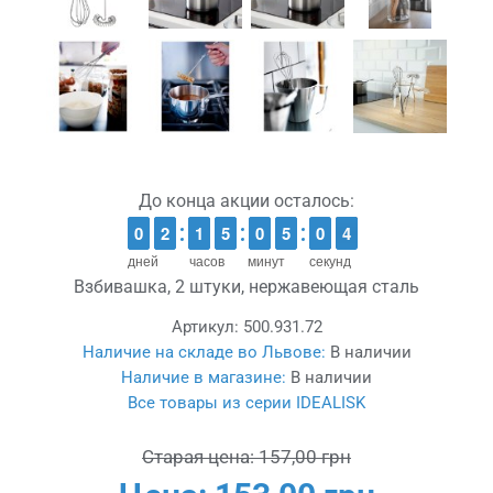
До конца акции осталось:
9
9
0
0
1
1
2
2
1
1
1
1
4
4
5
5
9
9
0
0
4
4
5
5
1
0
0
3
2
3
дней
часов
минут
секунд
Взбивашка, 2 штуки, нержавеющая сталь
Артикул:
500.931.72
Наличие на складе во Львове:
В наличии
Наличие в магазине:
В наличии
Все товары из серии IDEALISK
Старая цена:
157,00 грн