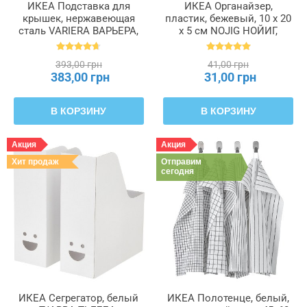
ИКЕА Подставка для
ИКЕА Органайзер,
крышек, нержавеющая
пластик, бежевый, 10 x 20
сталь VARIERA ВАРЬЕРА,
x 5 см NOJIG НОЙИГ,
701.548.00
704.574.87
393,00 грн
41,00 грн
383,00 грн
31,00 грн
В КОРЗИНУ
В КОРЗИНУ
Акция
Акция
Хит продаж
Отправим
сегодня
ИКЕА Сегрегатор, белый
ИКЕА Полотенце, белый,