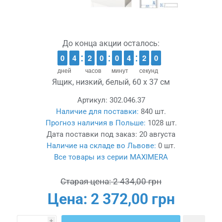
До конца акции осталось:
9
9
0
0
3
3
4
4
1
1
2
2
9
9
0
0
9
9
0
0
3
3
4
4
2
1
9
8
9
1
дней
часов
минут
секунд
Ящик, низкий, белый, 60 x 37 см
Артикул:
302.046.37
Наличие для поставки:
840 шт.
Прогноз наличия в Польше:
1028 шт.
Дата поставки под заказ:
20 августа
Наличие на складе во Львове:
0 шт.
Все товары из серии MAXIMERA
Старая цена:
2 434,00 грн
Цена:
2 372,00 грн
i