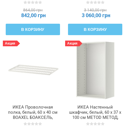
005.286.62
60 x 60 x 80 см METOD
МЕТОД, 702.135.69
864,00 грн
3 140,00 грн
842,00 грн
3 060,00 грн
В КОРЗИНУ
В КОРЗИНУ
Акция
Акция
ИКЕА Проволочная
ИКЕА Настенный
полка, белый, 60 x 40 см
шкафчик, белый, 60 x 37 x
BOAXEL БОАКСЕЛЬ,
100 см METOD МЕТОД,
504.495.87
202.055.38