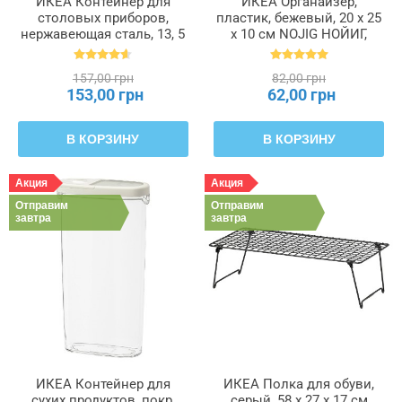
ИКЕА Контейнер для
ИКЕА Органайзер,
столовых приборов,
пластик, бежевый, 20 x 25
нержавеющая сталь, 13, 5
x 10 см NOJIG НОЙИГ,
см ORDNING ОРДНИНГ,
204.681.05
300.118.32
157,00 грн
82,00 грн
153,00 грн
62,00 грн
В КОРЗИНУ
В КОРЗИНУ
Акция
Акция
Отправим
Отправим
завтра
завтра
ИКЕА Контейнер для
ИКЕА Полка для обуви,
сухих продуктов, покр,
серый, 58 x 27 x 17 см