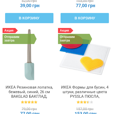
52,00 грн
103,00 грн
39,00 грн
77,00 грн
В КОРЗИНУ
В КОРЗИНУ
Акция
Акция
Отправим
Отправим
завтра
завтра
ИКЕА Резиновая лопатка,
ИКЕА Формы для бусин, 4
бежевый, синий, 26 см
штуки, различные цвета
BAKGLAD БАКГЛАД,
PYSSLA ПЮСЛА,
204.855.48
701.285.71
79,00 грн
157,00 грн
77,00 грн
153,00 грн