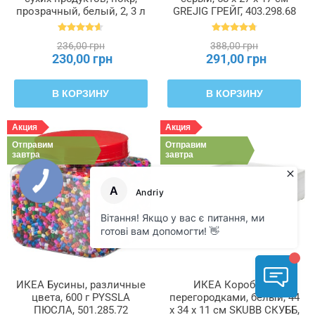
прозрачный, белый, 2, 3 л
GREJIG ГРЕЙГ, 403.298.68
IKEA 365+, 900.667.08
236,00 грн
388,00 грн
230,00 грн
291,00 грн
В КОРЗИНУ
В КОРЗИНУ
Акция
Акция
Отправим
Отправим
завтра
завтра
ИКЕА Бусины, различные
ИКЕА Коробка с
цвета, 600 г PYSSLA
перегородками, белый, 44
ПЮСЛА, 501.285.72
x 34 x 11 см SKUBB СКУББ,