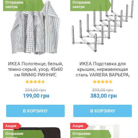
Отправим
Отправим
завтра
завтра
ИКЕА Полотенце, белый,
ИКЕА Подставка для
темно-серый, узор, 45x60
крышек, нержавеющая
см RINNIG РИННИГ,
сталь VARIERA ВАРЬЕРА,
204.763.46
701.548.00
204,00 грн
393,00 грн
199,00 грн
383,00 грн
В КОРЗИНУ
В КОРЗИНУ
Акция
Акция
Отправим
Отправим
завтра
завтра