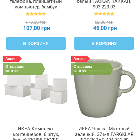
телефона, планшетный
белый TACKAN ТАККАН,
компьютер, бамбук
903.223.03
BERGENES БЕРГЕНЕС,
104.579.99
110,00 грн
62,00 грн
107,00 грн
46,00 грн
В КОРЗИНУ
В КОРЗИНУ
Акция
Акция
Отправим
Отправим
завтра
завтра
ИКЕА Комплект
ИКЕА Чашка, Матовый
контейнеров, 6 штук,
зеленый, 37 мл FÄRGKLAR
белый SKUBB СКУББ,
ФЭРГКЛАР, 404.781.89