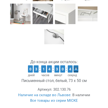
До конца акции осталось:
9
9
0
0
2
2
3
3
1
1
1
1
3
3
4
4
2
2
3
3
9
9
0
0
5
4
4
8
7
7
дней
часов
минут
секунд
Письменный стол, белый, 73 x 50 см
Артикул:
302.130.76
Наличие на складе во Львове:
В наличии
Все товары из серии MICKE