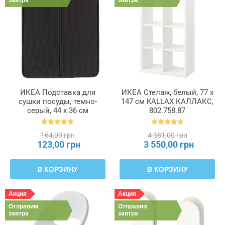
ИКЕА Подставка для
ИКЕА Стелаж, белый, 77 x
сушки посуды, темно-
147 см KALLAX КАЛЛАКС,
серый, 44 x 36 см
802.758.87
NYSKÖLJD НЮХОЛИД,
004.510.59
164,00 грн
4 381,00 грн
123,00 грн
3 550,00 грн
В КОРЗИНУ
В КОРЗИНУ
Акция
Акция
Отправим
Отправим
завтра
завтра