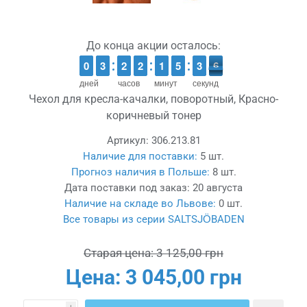
До конца акции осталось:
9
9
0
0
2
2
3
3
1
1
2
2
1
1
2
2
1
1
1
1
4
4
5
5
4
3
3
6
5
6
дней
часов
минут
секунд
Чехол для кресла-качалки, поворотный, Красно-
коричневый тонер
Артикул:
306.213.81
Наличие для поставки:
5 шт.
Прогноз наличия в Польше:
8 шт.
Дата поставки под заказ:
20 августа
Наличие на складе во Львове:
0 шт.
Все товары из серии SALTSJÖBADEN
Старая цена:
3 125,00 грн
Цена:
3 045,00 грн