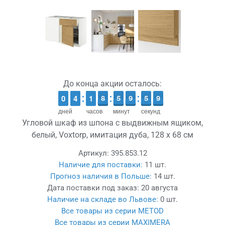
До конца акции осталось:
9
9
0
0
3
3
4
4
1
1
1
1
9
8
8
0
5
5
0
9
9
0
5
5
9
8
дней
часов
минут
секунд
Угловой шкаф из шпона с выдвижным ящиком,
белый, Voxtorp, имитация дуба, 128 x 68 см
Артикул:
395.853.12
Наличие для поставки:
11 шт.
Прогноз наличия в Польше:
14 шт.
Дата поставки под заказ:
20 августа
Наличие на складе во Львове:
0 шт.
Все товары из серии METOD
Все товары из серии MAXIMERA