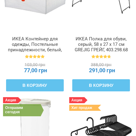
ИКЕА Контейнер для
ИКЕА Полка для обуви,
одежды, Постельные
серый, 58 x 27 x 17 см
принадлежности, белый,
GREJIG ГРЕЙГ, 403.298.68
55 x 49 x 19 см PÄRKLA
ПЭРКЛА, 503.953.82
103,00 грн
388,00 грн
77,00 грн
291,00 грн
В КОРЗИНУ
В КОРЗИНУ
Акция
Акция
Отправим
Хит продаж
сегодня