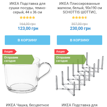
ИКЕА Подставка для
ИКЕА Плиссированные
сушки посуды, темно-
жалюзи, белый, 90x190 см
серый, 44 x 36 см
SCHOTTIS ШОТТИС,
NYSKÖLJD НЮХОЛИД,
202.422.82
004.510.59
164,00 грн
307,00 грн
123,00 грн
230,00 грн
В КОРЗИНУ
В КОРЗИНУ
Акция
Акция
Отправим
Отправим
сегодня
сегодня
ИКЕА Чашка, бесцветное
ИКЕА Подставка для