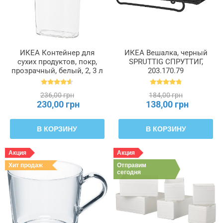
ИКЕА Контейнер для
ИКЕА Вешалка, черный
сухих продуктов, покр,
SPRUTTIG СПРУТТИГ,
прозрачный, белый, 2, 3 л
203.170.79
IKEA 365+, 900.667.08
236,00 грн
184,00 грн
230,00 грн
138,00 грн
В КОРЗИНУ
В КОРЗИНУ
Акция
Акция
Хит продаж
Отправим
сегодня