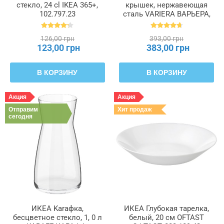
стекло, 24 cl IKEA 365+,
крышек, нержавеющая
102.797.23
сталь VARIERA ВАРЬЕРА,
701.548.00
126,00 грн
393,00 грн
123,00 грн
383,00 грн
В КОРЗИНУ
В КОРЗИНУ
Акция
Акция
Отправим
Хит продаж
сегодня
ИКЕА Karaфка,
ИКЕА Глубокая тарелка,
бесцветное стекло, 1, 0 л
белый, 20 см OFTAST