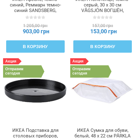
синий, Реммарн темно-
серый, 30 x 30 см
синий SANDSBERG,
VÅGSJÖN ВОГШЁН,
206.052.54
406.091.52
1 205,00 грн
157,00 грн
903,00 грн
153,00 грн
В КОРЗИНУ
В КОРЗИНУ
Акция
Акция
Отправим
Отправим
сегодня
сегодня
ИКЕА Подставка для
ИКЕА Сумка для обуви,
столовых приборов,
белый, 48 x 22 см PÄRKLA