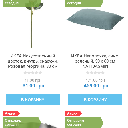
сегодня
сегодня
ИКЕА Искусственный
ИКЕА Наволочка, сине-
цветок, внутрь, снаружи,
зеленый, 50 x 60 см
Розовая георгина, 30 см
NATTJASMIN
SMYCKA СМИККА,
НАТТЭСМИН, 505.974.55
605.871.73
41,00 грн
471,00 грн
31,00 грн
459,00 грн
В КОРЗИНУ
В КОРЗИНУ
Акция
Акция
Отправим
Отправим
сегодня
сегодня