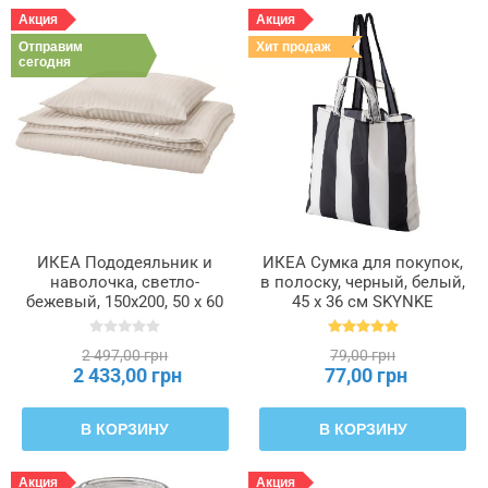
Акция
Акция
Отправим
Хит продаж
сегодня
ИКЕА Пододеяльник и
ИКЕА Сумка для покупок,
наволочка, светло-
в полоску, черный, белый,
бежевый, 150x200, 50 x 60
45 x 36 см SKYNKE
см NATTJASMIN
СКЮНКЕ, 805.176.74
НАТТЭСМИН, 704.426.17
2 497,00 грн
79,00 грн
2 433,00 грн
77,00 грн
В КОРЗИНУ
В КОРЗИНУ
Акция
Акция