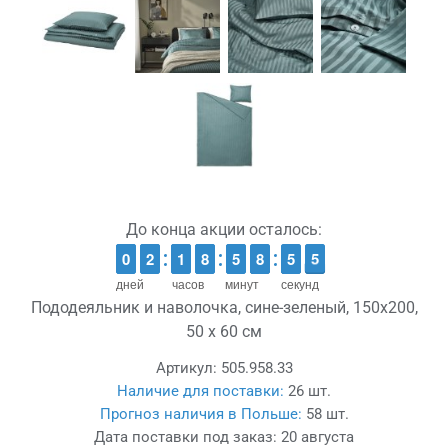
До конца акции осталось:
9
9
0
0
1
1
2
2
1
1
1
1
7
7
8
8
4
4
5
5
9
8
8
0
5
5
4
3
4
дней
часов
минут
секунд
Пододеяльник и наволочка, сине-зеленый, 150x200,
50 x 60 см
Артикул:
505.958.33
Наличие для поставки:
26 шт.
Прогноз наличия в Польше:
58 шт.
Дата поставки под заказ:
20 августа