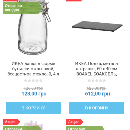
Отправим
сегодня
ИКЕА Банка в форме
ИКЕА Полка, металл
бутылки с крышкой,
антрацит, 60 x 40 см
бесцветное стекло, 0, 4 л
BOAXEL БОАКСЕЛЬ,
KORKEN КОРКЕН,
805.755.98
905.413.67
126,00 грн
628,00 грн
123,00 грн
612,00 грн
В КОРЗИНУ
В КОРЗИНУ
Акция
Акция
Отправим
Отправим