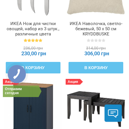
ИКЕА Нож для чистки
ИКЕА Наволочка, светло-
овощей, набор из 3 штук.,
бежевый, 50 х 50 см
различные цвета
KRYDDBUSKE
UPPFYLLD, 505.219.41
КРЮДДБУСКЕ, 505.310.06
236,00 грн
314,00 грн
230,00 грн
306,00 грн
В КОРЗИНУ
В КОРЗИНУ
Акция
Акция
Отправим
сегодня