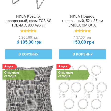
ИКЕА Кресло,
ИКЕА Поднос,
прозрачный, хром TOBIAS
прозрачный, 52 x 35 см
ТОБИАС, 803.496.71
SMULA СМЮЛА,
400.411.31
6 265,00 грн
157,00 грн
6 105,00 грн
153,00 грн
В КОРЗИНУ
В КОРЗИНУ
Акция
Акция
Отправим
Отправим
сегодня
сегодня