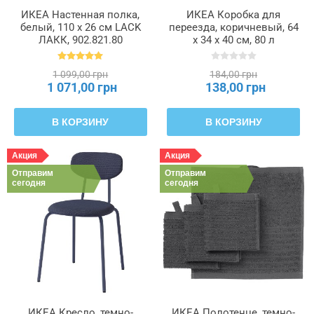
ИКЕА Настенная полка,
ИКЕА Коробка для
белый, 110 x 26 см LACK
переезда, коричневый, 64
ЛАКК, 902.821.80
x 34 x 40 см, 80 л
DUNDERGUBBE, 405.345.62
1 099,00 грн
184,00 грн
1 071,00 грн
138,00 грн
В КОРЗИНУ
В КОРЗИНУ
Акция
Акция
Отправим
Отправим
сегодня
сегодня
ИКЕА Кресло, темно-
ИКЕА Полотенце, темно-