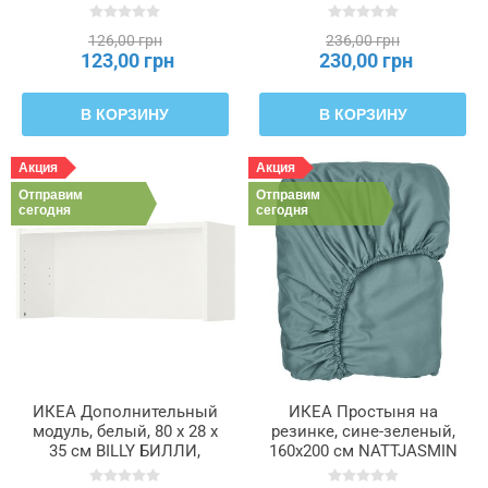
см ÅKERBÄR ОКЕРБЭР,
904.976.99
126,00 грн
236,00 грн
123,00 грн
230,00 грн
В КОРЗИНУ
В КОРЗИНУ
Акция
Акция
Отправим
Отправим
сегодня
сегодня
ИКЕА Дополнительный
ИКЕА Простыня на
модуль, белый, 80 x 28 x
резинке, сине-зеленый,
35 см BILLY БИЛЛИ,
160x200 см NATTJASMIN
402.638.53
НАТТЭСМИН, 705.974.21