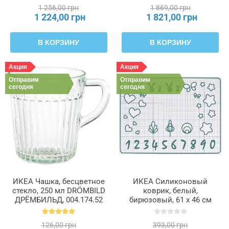
1 256,00 грн
1 869,00 грн
1 224,00 грн
1 821,00 грн
В КОРЗИНУ
В КОРЗИНУ
Акция
Акция
Отправим
Отправим
сегодня
сегодня
ИКЕА Чашка, бесцветное
ИКЕА Силиконовый
стекло, 250 мл DRÖMBILD
коврик, белый,
ДРЁМБИЛЬД, 004.174.52
бирюзовый, 61 x 46 см
BAKTRADITION, 604.801.67
126,00 грн
393,00 грн