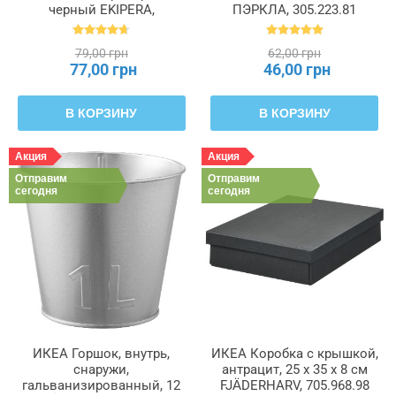
черный EKIPERA,
ПЭРКЛА, 305.223.81
202.425.88
79,00 грн
62,00 грн
77,00 грн
46,00 грн
В КОРЗИНУ
В КОРЗИНУ
Акция
Акция
Отправим
Отправим
сегодня
сегодня
ИКЕА Горшок, внутрь,
ИКЕА Коробка с крышкой,
снаружи,
антрацит, 25 x 35 x 8 см
гальванизированный, 12
FJÄDERHARV, 705.968.98