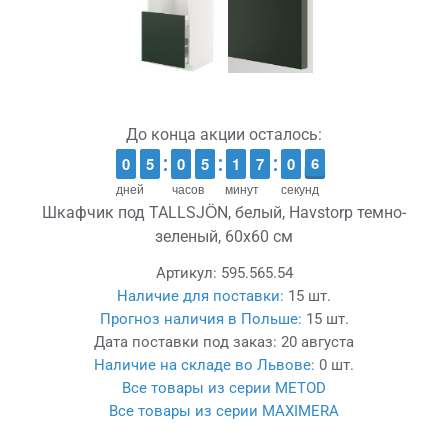
До конца акции осталось:
9
9
0
0
4
4
5
5
9
9
0
0
4
4
5
5
1
1
1
1
6
6
7
7
1
0
0
6
5
5
дней
часов
минут
секунд
Шкафчик под TALLSJÖN, белый, Havstorp темно-
зеленый, 60x60 см
Артикул:
595.565.54
Наличие для поставки:
15 шт.
Прогноз наличия в Польше:
15 шт.
Дата поставки под заказ:
20 августа
Наличие на складе во Львове:
0 шт.
Все товары из серии METOD
Все товары из серии MAXIMERA