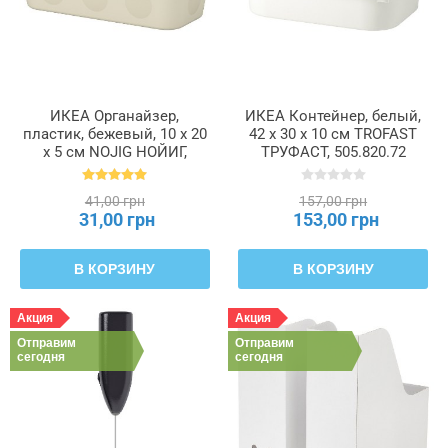
ИКЕА Органайзер,
ИКЕА Контейнер, белый,
пластик, бежевый, 10 x 20
42 x 30 x 10 см TROFAST
x 5 см NOJIG НОЙИГ,
ТРУФАСТ, 505.820.72
704.574.87
41,00 грн
157,00 грн
31,00 грн
153,00 грн
В КОРЗИНУ
В КОРЗИНУ
Акция
Акция
Отправим
Отправим
сегодня
сегодня