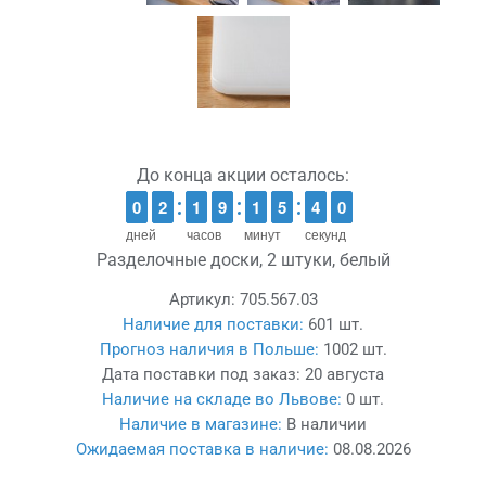
До конца акции осталось:
9
9
0
0
1
1
2
2
1
1
1
1
8
8
9
9
1
1
1
1
4
4
5
5
4
3
3
9
8
9
дней
часов
минут
секунд
Разделочные доски, 2 штуки, белый
Артикул:
705.567.03
Наличие для поставки:
601 шт.
Прогноз наличия в Польше:
1002 шт.
Дата поставки под заказ:
20 августа
Наличие на складе во Львове:
0 шт.
Наличие в магазине:
В наличии
Ожидаемая поставка в наличие:
08.08.2026