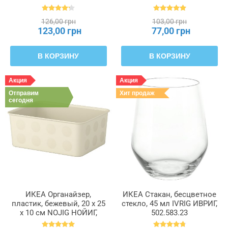
126,00 грн
103,00 грн
123,00 грн
77,00 грн
В КОРЗИНУ
В КОРЗИНУ
Акция
Акция
Отправим
Хит продаж
сегодня
ИКЕА Органайзер,
ИКЕА Стакан, бесцветное
пластик, бежевый, 20 x 25
стекло, 45 мл IVRIG ИВРИГ,
x 10 см NOJIG НОЙИГ,
502.583.23
204.681.05