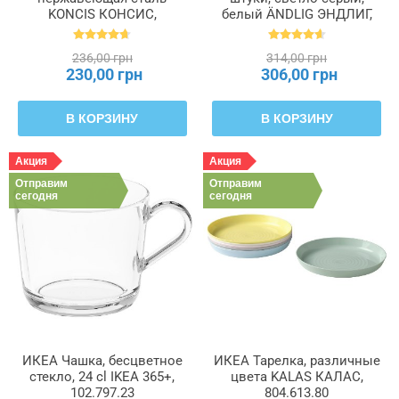
KONCIS КОНСИС,
белый ÄNDLIG ЭНДЛИГ,
000.891.63
702.576.24
236,00 грн
314,00 грн
230,00 грн
306,00 грн
В КОРЗИНУ
В КОРЗИНУ
Акция
Акция
Отправим
Отправим
сегодня
сегодня
ИКЕА Чашка, бесцветное
ИКЕА Тарелка, различные
стекло, 24 cl IKEA 365+,
цвета KALAS КАЛАС,
102.797.23
804.613.80