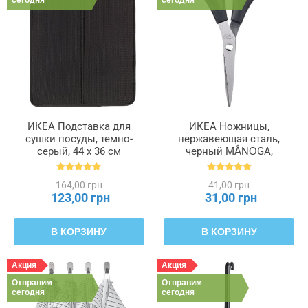
ИКЕА Подставка для
ИКЕА Ножницы,
сушки посуды, темно-
нержавеющая сталь,
серый, 44 x 36 см
черный MÅNÖGA,
NYSKÖLJD НЮХОЛИД,
005.634.29
004.510.59
164,00 грн
41,00 грн
123,00 грн
31,00 грн
В КОРЗИНУ
В КОРЗИНУ
Акция
Акция
Отправим
Отправим
сегодня
сегодня