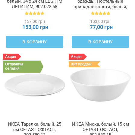
белый, 34 x 24 см LEGITIM
одежды, Постельные
ЛЕГИТИМ, 902.022.68
принадлежности, белый,
55 x 49 x 19 см PÄRKLA
ПЭРКЛА, 503.953.82
157,00 грн
103,00 грн
153,00 грн
77,00 грн
В КОРЗИНУ
В КОРЗИНУ
Акция
Акция
Отправим
Хит продаж
сегодня
ИКЕА Тарелка, белый, 25
ИКЕА Миска, белый, 15 см
см OFTAST ОФТАСТ,
OFTAST ОФТАСТ,
302.589.13
802.589.15