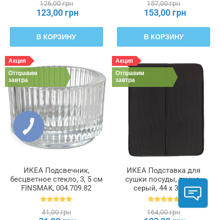
126,00 грн
157,00 грн
123,00 грн
153,00 грн
В КОРЗИНУ
В КОРЗИНУ
Акция
Акция
Отправим
Отправим
завтра
завтра
ИКЕА Подсвечник,
ИКЕА Подставка для
бесцветное стекло, 3, 5 см
сушки посуды, темно-
FINSMAK, 004.709.82
серый, 44 x 36 см
NYSKÖLJD НЮХОЛИД,
004.510.59
41,00 грн
164,00 грн