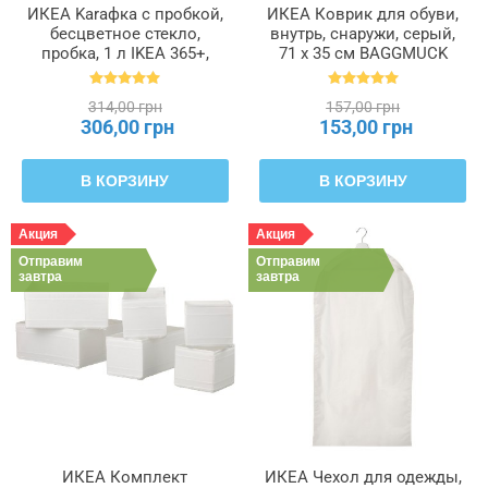
ИКЕА Karaфка с пробкой,
ИКЕА Коврик для обуви,
бесцветное стекло,
внутрь, снаружи, серый,
пробка, 1 л IKEA 365+,
71 x 35 см BAGGMUCK
902.797.19
БАГГМУКК, 603.297.11
314,00 грн
157,00 грн
306,00 грн
153,00 грн
В КОРЗИНУ
В КОРЗИНУ
Акция
Акция
Отправим
Отправим
завтра
завтра
ИКЕА Комплект
ИКЕА Чехол для одежды,