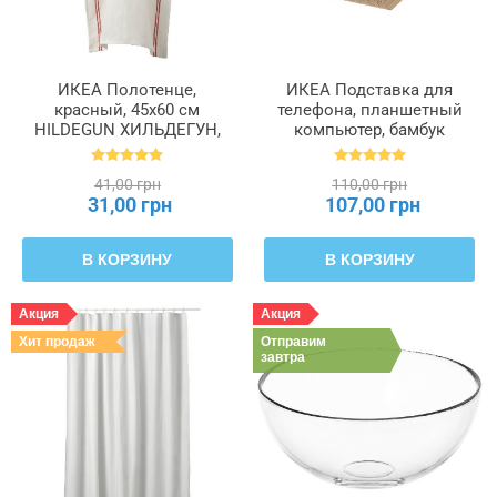
ИКЕА Полотенце,
ИКЕА Подставка для
красный, 45x60 см
телефона, планшетный
HILDEGUN ХИЛЬДЕГУН,
компьютер, бамбук
004.840.07
BERGENES БЕРГЕНЕС,
104.579.99
41,00 грн
110,00 грн
31,00 грн
107,00 грн
В КОРЗИНУ
В КОРЗИНУ
Акция
Акция
Хит продаж
Отправим
завтра