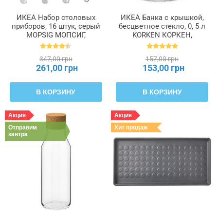
ИКЕА Набор столовых
ИКЕА Банка с крышкой,
приборов, 16 штук, серый
бесцветное стекло, 0, 5 л
MOPSIG МОПСИГ,
KORKEN КОРКЕН,
003.430.03
702.135.45
347,00 грн
157,00 грн
261,00 грн
153,00 грн
В КОРЗИНУ
В КОРЗИНУ
Акция
Акция
Отправим
Хит продаж
завтра