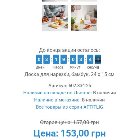
До конца акции осталось:
9
9
0
0
2
2
3
3
1
1
1
1
8
8
9
9
9
9
0
0
4
3
3
5
4
4
4
3
3
дней
часов
минут
секунд
Доска для нарезки, бамбук, 24 x 15 см
Артикул:
602.334.26
Наличие на складе во Львове:
В наличии
Наличие в магазине:
В наличии
Все товары из серии APTITLIG
Старая цена:
157,00 грн
Цена:
153,00 грн