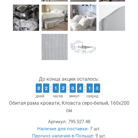
До конца акции осталось:
9
9
0
0
1
1
2
2
1
1
1
1
1
1
2
2
9
9
0
0
3
3
4
4
1
1
1
1
2
1
2
дней
часов
минут
секунд
Обитая рама кровати, Кловста серо-белый, 160x200
см
Артикул:
795.527.48
Наличие для поставки:
7 шт.
Прогноз наличия в Польше:
9 шт.