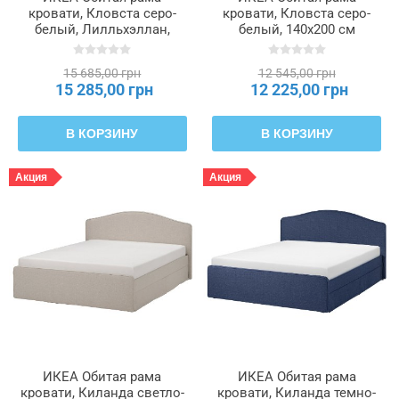
кровати, Кловста серо-
кровати, Кловста серо-
белый, Лилльхэллан,
белый, 140x200 см
140x200 см RAMNEFJÄLL,
RAMNEFJÄLL, 295.602.27
096.158.53
15 685,00 грн
12 545,00 грн
15 285,00 грн
12 225,00 грн
В КОРЗИНУ
В КОРЗИНУ
Акция
Акция
ИКЕА Обитая рама
ИКЕА Обитая рама
кровати, Киланда светло-
кровати, Киланда темно-