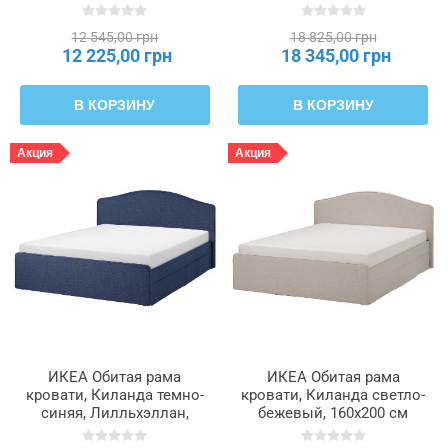
RAMNEFJÄLL, 496.074.84
160x200 см RAMNEFJÄLL,
596.158.55
12 545,00 грн
18 825,00 грн
12 225,00 грн
18 345,00 грн
В КОРЗИНУ
В КОРЗИНУ
Акция
Акция
ИКЕА Обитая рама
ИКЕА Обитая рама
кровати, Киланда темно-
кровати, Киланда светло-
синяя, Лилльхэллан,
бежевый, 160x200 см
160x200 см RAMNEFJÄLL,
RAMNEFJÄLL, 695.527.44