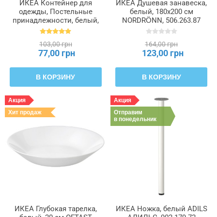
ИКЕА Контейнер для
ИКЕА Душевая занавеска,
одежды, Постельные
белый, 180x200 см
принадлежности, белый,
NORDRÖNN, 506.263.87
55 x 49 x 19 см PÄRKLA
ПЭРКЛА, 503.953.82
103,00 грн
164,00 грн
77,00 грн
123,00 грн
В КОРЗИНУ
В КОРЗИНУ
Акция
Акция
Хит продаж
Отправим
в понедельник
ИКЕА Глубокая тарелка,
ИКЕА Ножка, белый ADILS