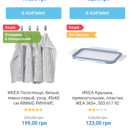
В КОРЗИНУ
В КОРЗИНУ
Акция
Акция
Отправим
Хит продаж
в понедельник
ИКЕА Полотенце, белый,
ИКЕА Крышка,
темно-серый, узор, 45x60
прямоугольник, пластик
см RINNIG РИННИГ,
IKEA 365+, 503.617.92
204.763.46
204,00 грн
126,00 грн
199,00 грн
123,00 грн