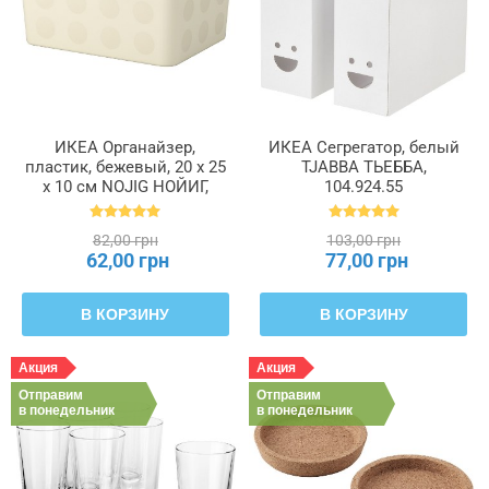
ИКЕА Органайзер,
ИКЕА Сегрегатор, белый
пластик, бежевый, 20 x 25
TJABBA ТЬЕББА,
x 10 см NOJIG НОЙИГ,
104.924.55
204.681.05
82,00 грн
103,00 грн
62,00 грн
77,00 грн
В КОРЗИНУ
В КОРЗИНУ
Акция
Акция
Отправим
Отправим
в понедельник
в понедельник