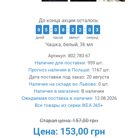
До конца акции осталось:
9
9
0
0
4
4
5
5
9
9
0
0
7
7
8
8
1
1
2
2
1
1
2
2
1
0
0
2
1
2
дней
часов
минут
секунд
Чашка, белый, 36 мл
Артикул:
802.783.67
Наличие для поставки:
959 шт.
Прогноз наличия в Польше:
1167 шт.
Дата поставки под заказ:
20 августа
Наличие на складе во Львове:
0 шт.
Наличие в магазине:
В наличии
Ожидаемая поставка в наличие:
12.08.2026
Все товары из серии IKEA 365+
Старая цена:
157,00 грн
Цена:
153,00 грн