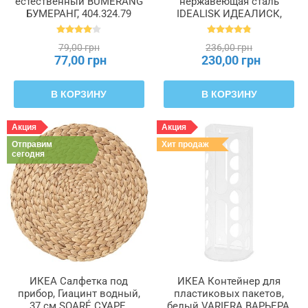
естественный BUMERANG
нержавеющая сталь
БУМЕРАНГ, 404.324.79
IDEALISK ИДЕАЛИСК,
669.162.00
79,00 грн
236,00 грн
77,00 грн
230,00 грн
В КОРЗИНУ
В КОРЗИНУ
Акция
Акция
Отправим
Хит продаж
сегодня
ИКЕА Салфетка под
ИКЕА Контейнер для
прибор, Гиацинт водный,
пластиковых пакетов,
37 см SOARÉ СУАРЕ,
белый VARIERA ВАРЬЕРА,