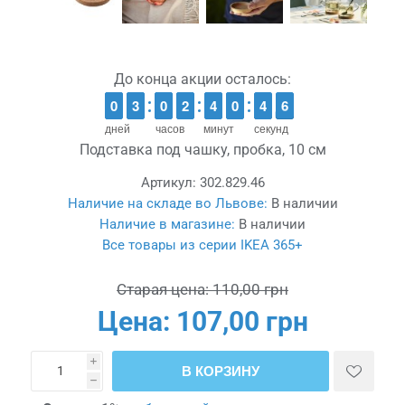
До конца акции осталось:
9
9
0
0
2
2
3
3
9
9
0
0
1
1
2
2
3
3
4
4
9
9
0
0
5
4
4
5
4
5
дней
часов
минут
секунд
Подставка под чашку, пробка, 10 см
Артикул:
302.829.46
Наличие на складе во Львове:
В наличии
Наличие в магазине:
В наличии
Все товары из серии IKEA 365+
Старая цена:
110,00 грн
Цена:
107,00 грн
i
В КОРЗИНУ
h