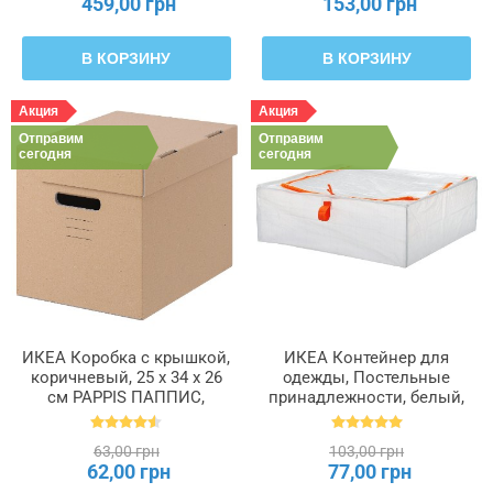
459,00 грн
153,00 грн
В КОРЗИНУ
В КОРЗИНУ
Акция
Акция
Отправим
Отправим
сегодня
сегодня
ИКЕА Коробка с крышкой,
ИКЕА Контейнер для
коричневый, 25 x 34 x 26
одежды, Постельные
см PAPPIS ПАППИС,
принадлежности, белый,
001.004.67
55 x 49 x 19 см PÄRKLA
ПЭРКЛА, 503.953.82
63,00 грн
103,00 грн
62,00 грн
77,00 грн