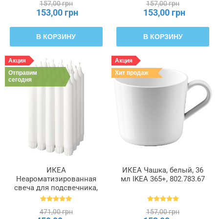
157,00 грн
157,00 грн
153,00 грн
153,00 грн
В КОРЗИНУ
В КОРЗИНУ
Акция
Акция
Отправим
Хит продаж
сегодня
ИКЕА
ИКЕА Чашка, белый, 36
Неароматизированная
мл IKEA 365+, 802.783.67
свеча для подсвечника,
белый, 19 см 6 часов
JUBLA ДЖУБЛ, 601.919.16
471,00 грн
157,00 грн