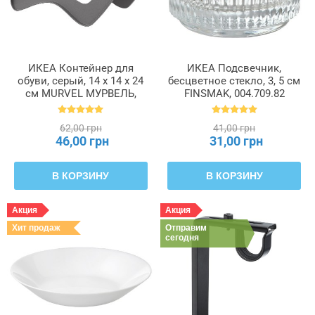
ИКЕА Контейнер для
ИКЕА Подсвечник,
обуви, серый, 14 x 14 x 24
бесцветное стекло, 3, 5 см
см MURVEL МУРВЕЛЬ,
FINSMAK, 004.709.82
204.348.32
62,00 грн
41,00 грн
46,00 грн
31,00 грн
В КОРЗИНУ
В КОРЗИНУ
Акция
Акция
Хит продаж
Отправим
сегодня