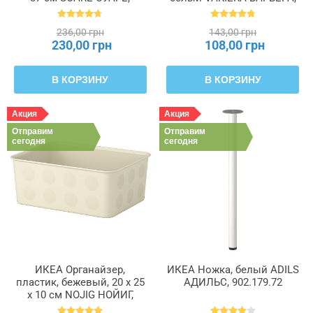
400.825.36
800.102.22
236,00 грн
143,00 грн
230,00 грн
108,00 грн
В КОРЗИНУ
В КОРЗИНУ
Акция
Акция
Отправим
Отправим
сегодня
сегодня
ИКЕА Органайзер,
ИКЕА Ножка, белый ADILS
пластик, бежевый, 20 x 25
АДИЛЬС, 902.179.72
x 10 см NOJIG НОЙИГ,
204.681.05