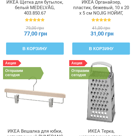
ИКЕА Щетка для бутылок,
ИКЕА Органайзер,
белый MEDELVÅG,
пластик, бежевый, 10 x 20
403.850.67
x 5 см NOJIG НОЙИГ,
704.574.87
79,00 грн
41,00 грн
77,00 грн
31,00 грн
В КОРЗИНУ
В КОРЗИНУ
Акция
Акция
Отправим
Отправим
сегодня
сегодня
ИКЕА Вешалка для юбки,
ИКЕА Терка,