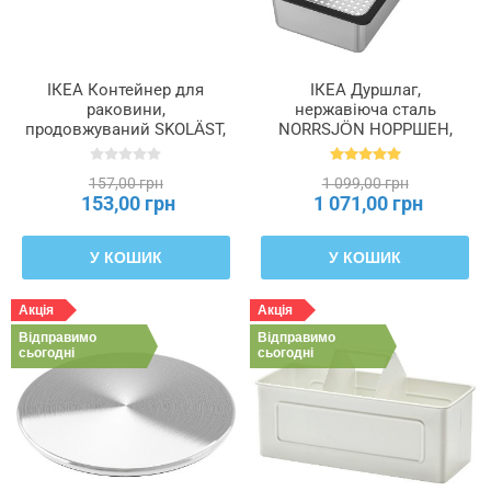
ІКЕА Контейнер для
ІКЕА Дуршлаг,
раковини,
нержавіюча сталь
продовжуваний SKOLÄST,
NORRSJÖN НОРРШЕН,
605.566.85
003.397.13
157,00 грн
1 099,00 грн
153,00 грн
1 071,00 грн
У КОШИК
У КОШИК
Акція
Акція
Відправимо
Відправимо
сьогодні
сьогодні