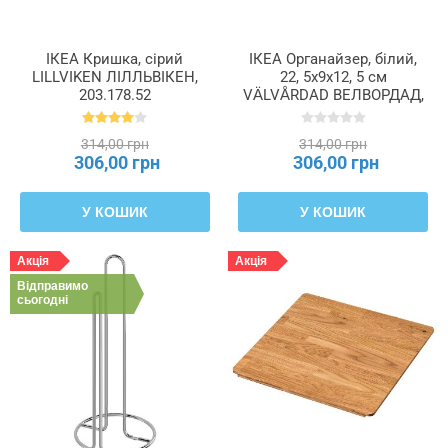
ІКЕА Кришка, сірий
ІКЕА Органайзер, білий,
LILLVIKEN ЛІЛЛЬВІКЕН,
22, 5x9x12, 5 см
203.178.52
VÄLVÅRDAD ВЕЛВОРДАД,
705.954.36
314,00 грн
314,00 грн
306,00 грн
306,00 грн
У КОШИК
У КОШИК
Акція
Акція
Відправимо
сьогодні