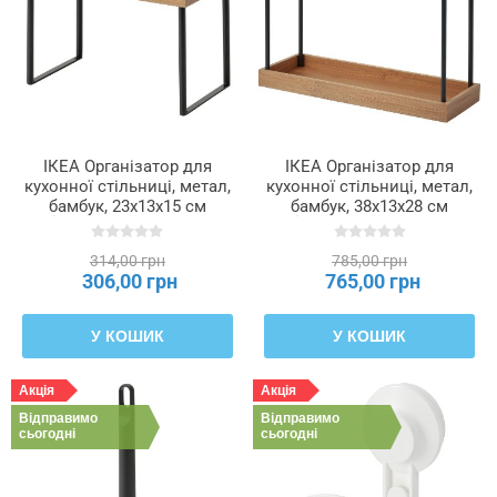
Ширина
ІКЕА Організатор для
ІКЕА Організатор для
кухонної стільниці, метал,
кухонної стільниці, метал,
бамбук, 23x13x15 см
бамбук, 38x13x28 см
NÅLBLECKA, 006.185.73
NÅLBLECKA, 105.646.16
314,00 грн
785,00 грн
306,00 грн
765,00 грн
У КОШИК
У КОШИК
Акція
Акція
Відправимо
Відправимо
сьогодні
сьогодні