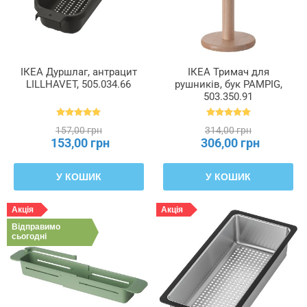
ІКЕА Дуршлаг, антрацит
ІКЕА Тримач для
LILLHAVET, 505.034.66
рушників, бук PAMPIG,
503.350.91
157,00 грн
314,00 грн
153,00 грн
306,00 грн
У КОШИК
У КОШИК
Акція
Акція
Відправимо
сьогодні