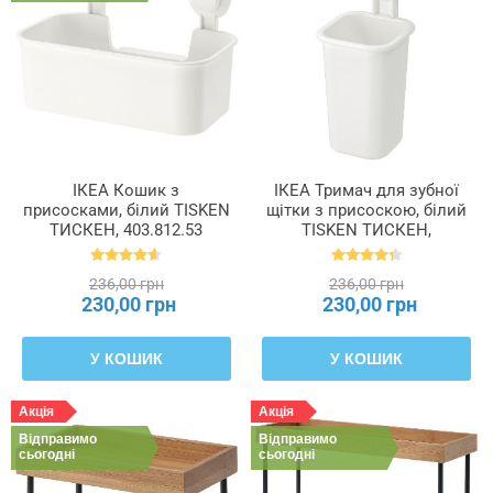
Діаметр
Довжина
Ємність
ІКЕА Кошик з
ІКЕА Тримач для зубної
присосками, білий TISKEN
щітки з присоскою, білий
ТИСКЕН, 403.812.53
TISKEN ТИСКЕН,
Максимальна
803.812.94
вага
236,00 грн
236,00 грн
230,00 грн
230,00 грн
Максимальне
навантаження
У КОШИК
У КОШИК
Матеріал
Акція
Акція
Відправимо
Відправимо
сьогодні
сьогодні
Товщина