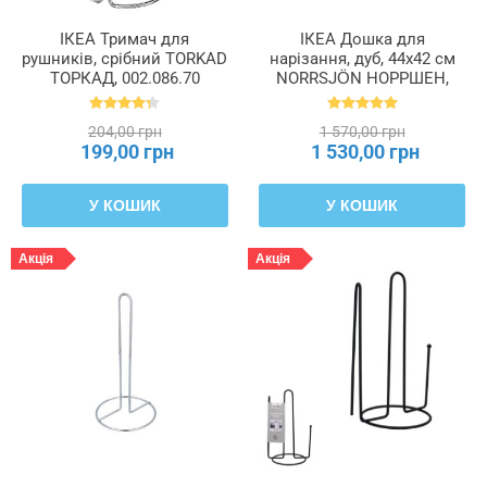
ІКЕА Тримач для
ІКЕА Дошка для
рушників, срібний TORKAD
нарізання, дуб, 44x42 см
ТОРКАД, 002.086.70
NORRSJÖN НОРРШЕН,
403.397.11
204,00 грн
1 570,00 грн
199,00 грн
1 530,00 грн
У КОШИК
У КОШИК
Акція
Акція