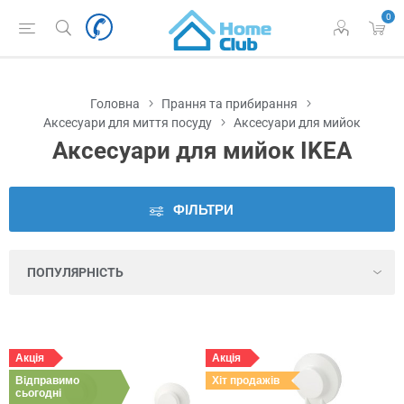
0
Наявність
у
Львові
Головна
Прання та прибирання
Виробник
Аксесуари для миття посуду
Аксесуари для мийок
Аксесуари для мийок IKEA
Ціна
ФІЛЬТРИ
Серія
Колір
Висота
Акція
Акція
Відправимо
Глибина
Хіт продажів
сьогодні