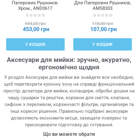
Паперових Рушників.
Для Паперових Рушників,
Хром., AND0617
AMS8303
644,00 грн
118,00 грн
453,00 грн
107,00 грн
У КОШИК
У КОШИК
Аксесуари для мийки: зручно, акуратно,
ергономічно щодня
У розділі Аксесуари для мийки ви знайдете все необхідне,
щоб перетворити кухонну зону на справді функціональний
простір: дозатори для мийки, коландери, обробні дошки на
чашу, сушарки та решітки, корзини для сміття, клапани,
сифони з переливом, корзинчасті фільтри, органайзери та
інші корисні рішення. Правильно підібрані аксесуари
дозволяють економити місце, захищати поверхні та
прискорювати підготовку до готування.
Що ви можете обрати