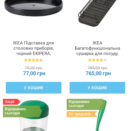
ІКЕА Підставка для
ІКЕА
столових приборів,
Багатофункціональна
чорний EKIPERA,
сушарка для посуду,
202.425.88
антрацит LILLHAVET,
804.612.76
79,00 грн
785,00 грн
77,00 грн
765,00 грн
У КОШИК
У КОШИК
Акція
Відправимо
сьогодні
Відправимо
сьогодні
Хіт продажів