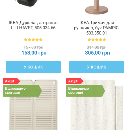
ІКЕА Дуршлаг, антрацит
ІКЕА Тримач для
LILLHAVET, 505.034.66
рушників, бук PAMPIG,
503.350.91
157,00 грн
314,00 грн
153,00 грн
306,00 грн
У КОШИК
У КОШИК
Акція
Акція
Відправимо
Відправимо
сьогодні
сьогодні