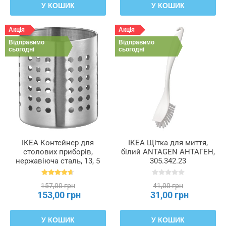
У КОШИК
У КОШИК
Акція
Акція
Відправимо
Відправимо
сьогодні
сьогодні
ІКЕА Контейнер для
ІКЕА Щітка для миття,
столових приборів,
білий ANTAGEN АНТАГЕН,
нержавіюча сталь, 13, 5
305.342.23
см ORDNING ОРДНИНГ,
300.118.32
157,00 грн
41,00 грн
153,00 грн
31,00 грн
У КОШИК
У КОШИК