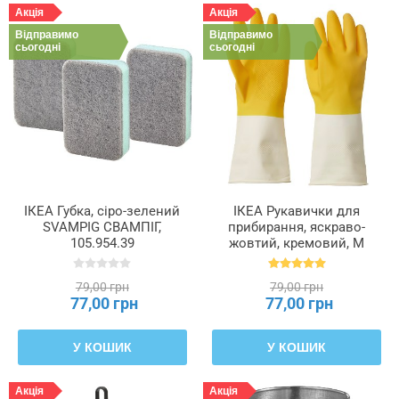
Акція
Акція
Відправимо
Відправимо
сьогодні
сьогодні
ІКЕА Губка, сіро-зелений
ІКЕА Рукавички для
SVAMPIG СВАМПІГ,
прибирання, яскраво-
105.954.39
жовтий, кремовий, M
RINNIG РІННІГ, 105.658.52
79,00 грн
79,00 грн
77,00 грн
77,00 грн
У КОШИК
У КОШИК
Акція
Акція