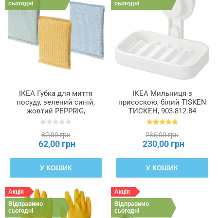
сьогодні
сьогодні
ІКЕА Губка для миття
ІКЕА Мильниця з
посуду, зелений синій,
присоскою, білий TISKEN
жовтий PEPPRIG,
ТИСКЕН, 903.812.84
705.676.50
82,00 грн
236,00 грн
62,00 грн
230,00 грн
У КОШИК
У КОШИК
Акція
Акція
Відправимо
Відправимо
сьогодні
сьогодні