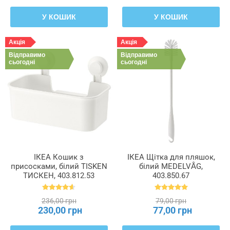
У КОШИК
У КОШИК
Акція
Акція
Відправимо
Відправимо
сьогодні
сьогодні
ІКЕА Кошик з
ІКЕА Щітка для пляшок,
присосками, білий TISKEN
білий MEDELVÅG,
ТИСКЕН, 403.812.53
403.850.67
236,00 грн
79,00 грн
230,00 грн
77,00 грн