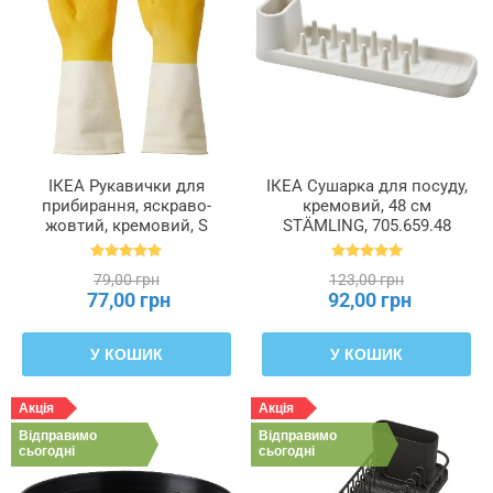
ІКЕА Рукавички для
ІКЕА Сушарка для посуду,
прибирання, яскраво-
кремовий, 48 см
жовтий, кремовий, S
STÄMLING, 705.659.48
RINNIG РІННІГ, 705.658.54
79,00 грн
123,00 грн
77,00 грн
92,00 грн
У КОШИК
У КОШИК
Акція
Акція
Відправимо
Відправимо
сьогодні
сьогодні