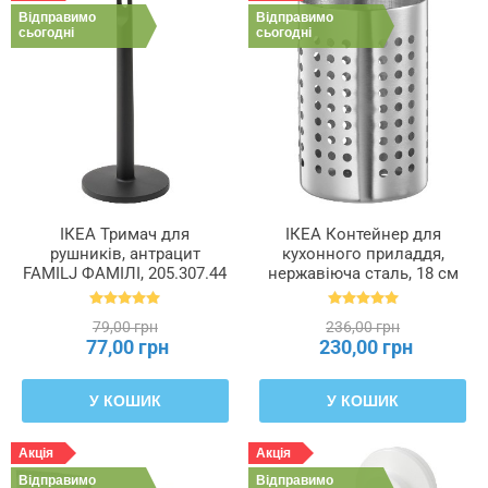
Відправимо
Відправимо
сьогодні
сьогодні
ІКЕА Тримач для
ІКЕА Контейнер для
рушників, антрацит
кухонного приладдя,
FAMILJ ФАМІЛІ, 205.307.44
нержавіюча сталь, 18 см
ORDNING ОРДНИНГ,
301.317.16
79,00 грн
236,00 грн
77,00 грн
230,00 грн
У КОШИК
У КОШИК
Акція
Акція
Відправимо
Відправимо