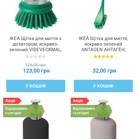
ІКЕА Щітка для миття з
ІКЕА Щітка для миття,
дозатором, яскраво-
яскраво-зелений
зелений VIDEVECKMAL,
ANTAGEN АНТАГЕН,
905.567.02
605.342.26
126,00 грн
123,00 грн
32,00 грн
У КОШИК
У КОШИК
Акція
Акція
Відправимо
Відправимо
сьогодні
сьогодні