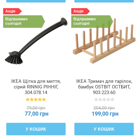
Акція
Акція
Відправимо
Відправимо
сьогодні
сьогодні
ІКЕА Щітка для миття,
ІКЕА Тримач для тарілок,
сірий RINNIG РІННІГ,
бамбук OSTBIT ОСТБИТ,
304.078.14
903.223.60
79,00 грн
204,00 грн
77,00 грн
199,00 грн
У КОШИК
У КОШИК