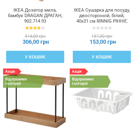
ІКЕА Дозатор мила,
ІКЕА Сушарка для посуду,
бамбук DRAGAN ДРАГАН,
двосторонній, білий,
902.714.93
40x31 см RINNIG РІННІГ,
606.013.48
314,00 грн
157,00 грн
306,00 грн
153,00 грн
У КОШИК
У КОШИК
Акція
Акція
Відправимо
Відправимо
сьогодні
сьогодні