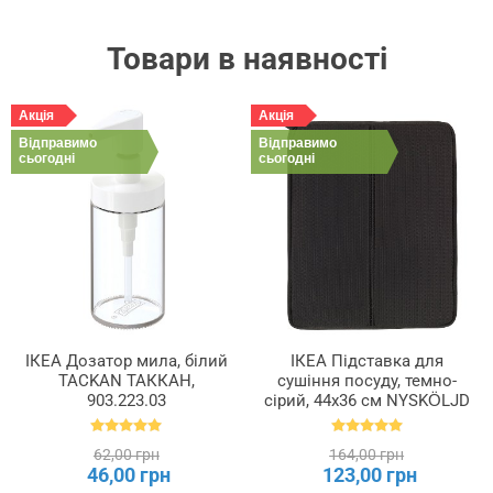
Товари в наявності
Акція
Акція
Відправимо
Відправимо
сьогодні
сьогодні
ІКЕА Дозатор мила, білий
ІКЕА Підставка для
TACKAN ТАККАН,
сушіння посуду, темно-
903.223.03
сірий, 44x36 см NYSKÖLJD
НЮХОЛІД, 004.510.59
62,00 грн
164,00 грн
46,00 грн
123,00 грн