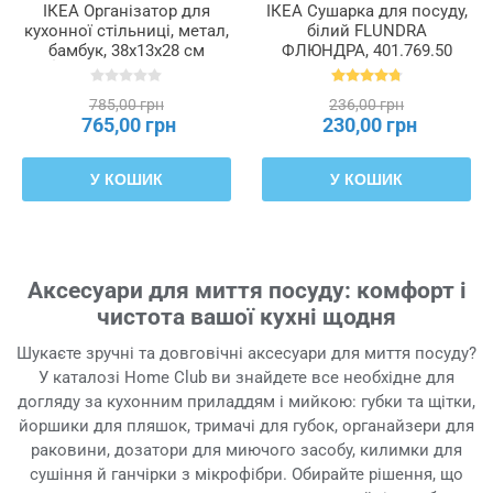
ІКЕА Організатор для
ІКЕА Сушарка для посуду,
кухонної стільниці, метал,
білий FLUNDRA
бамбук, 38x13x28 см
ФЛЮНДРА, 401.769.50
NÅLBLECKA, 105.646.16
785,00 грн
236,00 грн
765,00 грн
230,00 грн
У КОШИК
У КОШИК
Аксесуари для миття посуду: комфорт і
чистота вашої кухні щодня
Шукаєте зручні та довговічні аксесуари для миття посуду?
У каталозі Home Club ви знайдете все необхідне для
догляду за кухонним приладдям і мийкою: губки та щітки,
йоршики для пляшок, тримачі для губок, органайзери для
раковини, дозатори для миючого засобу, килимки для
сушіння й ганчірки з мікрофібри. Обирайте рішення, що