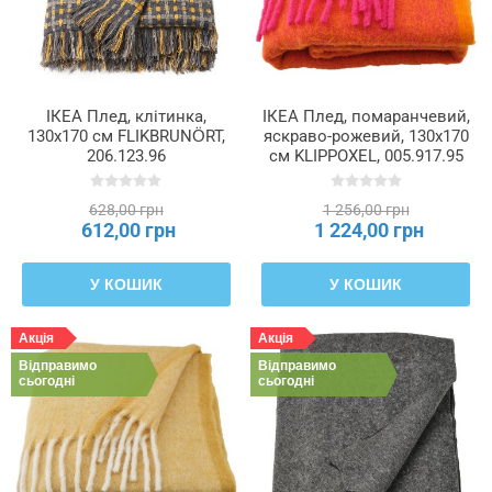
ІКЕА Плед, клітинка,
ІКЕА Плед, помаранчевий,
130x170 см FLIKBRUNÖRT,
яскраво-рожевий, 130x170
206.123.96
см KLIPPOXEL, 005.917.95
628,00 грн
1 256,00 грн
612,00 грн
1 224,00 грн
У КОШИК
У КОШИК
Акція
Акція
Відправимо
Відправимо
сьогодні
сьогодні