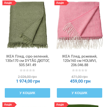
Акція
Акція
ІКЕА Плед, сіро-зелений,
ІКЕА Плед, рожевий,
130x170 см DYTÅG ДЮТОГ,
120x160 см HOLMVI,
505.541.49
206.046.88
2 026,00 грн
471,00 грн
1 974,00 грн
459,00 грн
У КОШИК
У КОШИК
Акція
Акція