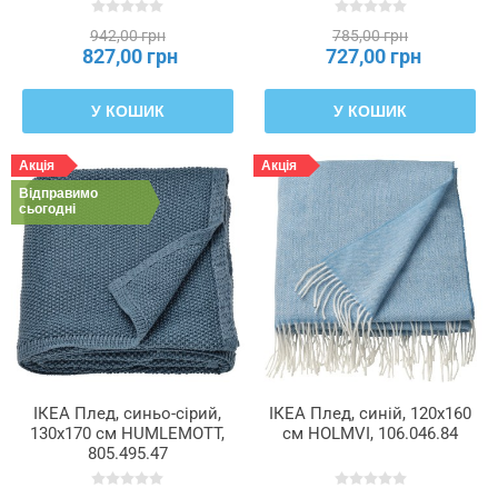
942,00 грн
785,00 грн
827,00 грн
727,00 грн
У КОШИК
У КОШИК
Акція
Акція
Відправимо
сьогодні
ІКЕА Плед, синьо-сірий,
ІКЕА Плед, синій, 120x160
130x170 см HUMLEMOTT,
см HOLMVI, 106.046.84
805.495.47