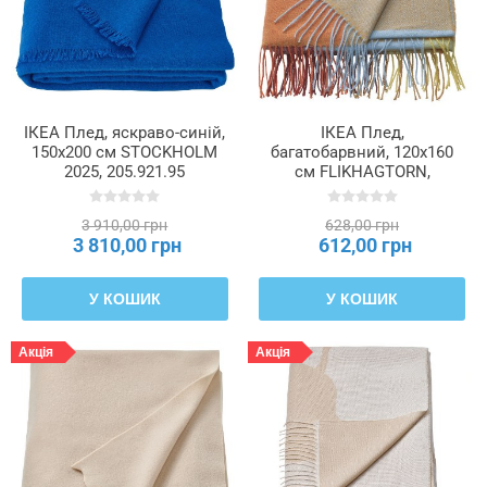
ІКЕА Плед, яскраво-синій,
ІКЕА Плед,
150x200 см STOCKHOLM
багатобарвний, 120x160
2025, 205.921.95
см FLIKHAGTORN,
506.252.60
3 910,00 грн
628,00 грн
3 810,00 грн
612,00 грн
У КОШИК
У КОШИК
Акція
Акція