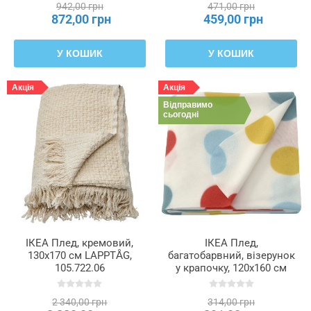
942,00 грн
471,00 грн
872,00 грн
459,00 грн
У КОШИК
У КОШИК
Акція
Акція
Відправимо
сьогодні
ІКЕА Плед, кремовий,
ІКЕА Плед,
130x170 см LAPPTÅG,
багатобарвний, візерунок
105.722.06
у крапочку, 120x160 см
BRUKSVARA БРУКСВАРА,
205.741.63
2 340,00 грн
314,00 грн