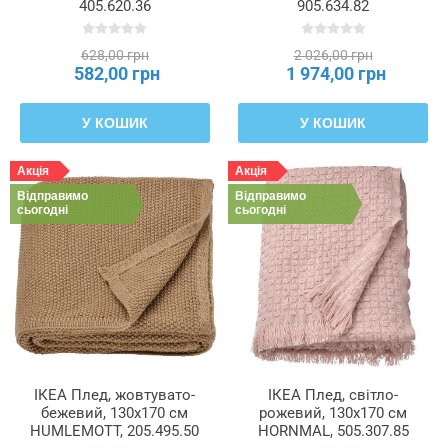
405.620.36
905.634.82
628,00 грн
2 026,00 грн
582,00 грн
1 974,00 грн
У КОШИК
У КОШИК
Акція
Акція
Відправимо
Відправимо
сьогодні
сьогодні
ІКЕА Плед, жовтувато-
ІКЕА Плед, світло-
бежевий, 130x170 см
рожевий, 130x170 см
HUMLEMOTT, 205.495.50
HORNMAL, 505.307.85