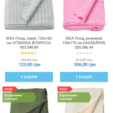
ІКЕА Плед, сірий, 120x160
ІКЕА Плед, рожевий,
см VITMOSSA ВІТМУССА,
130x170 см DAGGKÅPOR,
903.048.89
305.986.44
164,00 грн
314,00 грн
123,00 грн
306,00 грн
У КОШИК
У КОШИК
Акція
Акція
Відправимо
Відправимо
сьогодні
сьогодні