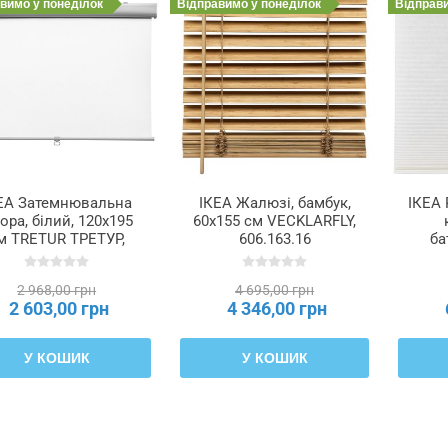
авимо
у понеділок
Відправимо
у понеділок
Відправ
ЕА Затемнювальна
ІКЕА Жалюзі, бамбук,
ІКЕА 
ора, білий, 120x195
60x155 см VECKLARFLY,
м TRETUR ТРЕТУР,
606.163.16
ба
304.910.87
2 968,00 грн
4 695,00 грн
2 603,00 грн
4 346,00 грн
У КОШИК
У КОШИК