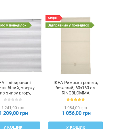
Акція
имо
у понеділок
Відправимо
у понеділок
ЕА Плісировані
ІКЕА Римська ролета,
ти, білий, зверху
бежевий, 60x160 см
из знизу вгору,
RINGBLOMMA
60x130 см
РИНГБЛУММА,
HORNVALLMO,
105.835.25
1 241,00 грн
1 084,00 грн
405.416.14
1 209,00 грн
1 056,00 грн
У КОШИК
У КОШИК