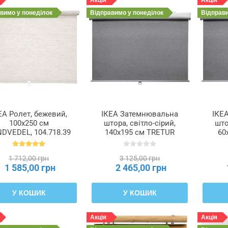
Акція
Акція
авимо
у понеділок
Відправимо
у понеділок
Відправ
ЕА Ролет, бежевий,
ІКЕА Затемнювальна
ІКЕ
100x250 см
штора, світло-сірий,
што
DVEDEL, 104.718.39
140x195 см TRETUR
60
ТРЕТУР, 403.809.94
ТР
1 712,00 грн
3 125,00 грн
1 585,00 грн
2 465,00 грн
У КОШИК
У КОШИК
Акція
Акція