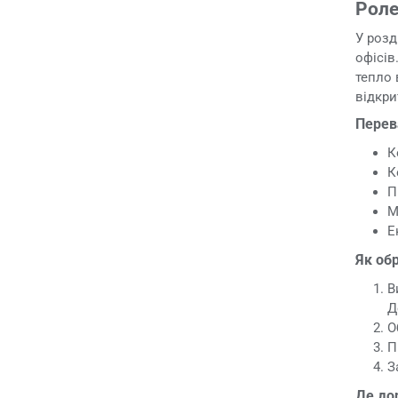
Роле
У розд
офісів
тепло 
відкри
Перев
К
К
П
М
Е
Як обр
В
Д
О
П
З
Де до