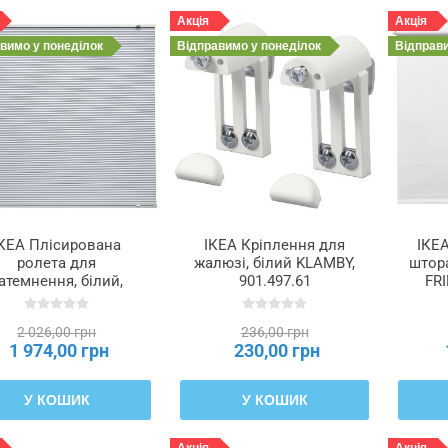
Акція
Акція
авимо
у понеділок
Відправимо
у понеділок
Відправ
ІКЕА Плісирована
ІКЕА Кріплення для
ІКЕ
ролета для
жалюзі, білий KLAMBY,
штора
атемнення, білий,
901.497.61
FR
верху вниз знизу
вгору, 100x130 см
2 026,00 грн
236,00 грн
HORNVALLMO,
1 974,00 грн
230,00 грн
705.416.22
У КОШИК
У КОШИК