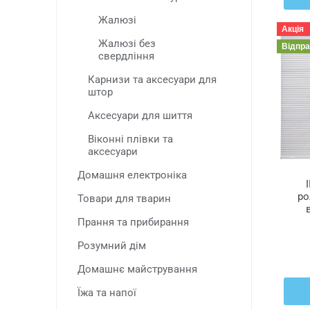
Жалюзі
Акція
Жалюзі без
Відпр
свердління
Карнизи та аксесуари для
штор
Аксесуари для шиття
Віконні плівки та
аксесуари
Домашня електроніка
ро
Товари для тварин
Прання та прибирання
Розумний дім
Домашнє майстрування
Їжа та напої