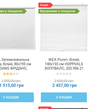
Акція
имо
у понеділок
Відправимо
у понеділок
А Затемнювальна
ІКЕА Ролет, білий,
, білий, 80x195 см
140x155 см HOPPVALS
IDANS ФРІДАНС,
ХОППВАЛС, 202.906.21
603.968.66
1 555,00 грн
2 654,00 грн
1 515,00 грн
2 457,00 грн
У КОШИК
У КОШИК