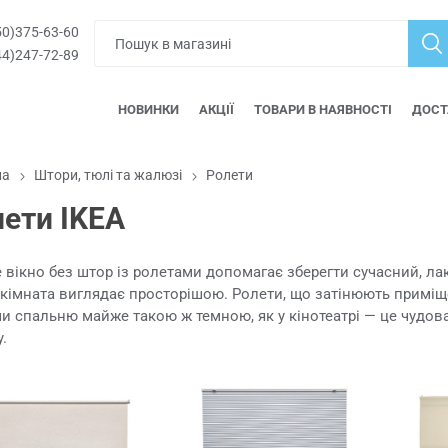
0)375-63-60
4)247-72-89
НОВИНКИ
АКЦІЇ
ТОВАРИ В НАЯВНОСТІ
ДОСТ
на
Штори, тюлі та жалюзі
Ролети
ети IKEA
 вікно без штор із ролетами допомагає зберегти сучасний, ла
кімната виглядає просторішою. Ролети, що затінюють приміщ
и спальню майже такою ж темною, як у кінотеатрі — це чудов
у.