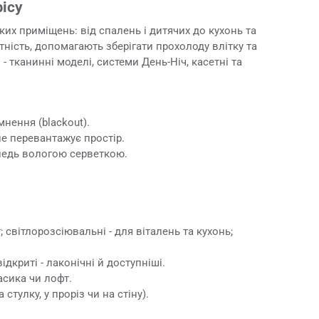
фісу
ких приміщень: від спалень і дитячих до кухонь та
ність, допомагають зберігати прохолоду влітку та
 тканинні моделі, системи День-Ніч, касетні та
нення (blackout).
не перевантажує простір.
ледь вологою серветкою.
 світлорозсіювальні - для віталень та кухонь;
ідкриті - лаконічні й доступніші.
ласика чи лофт.
стулку, у проріз чи на стіну).