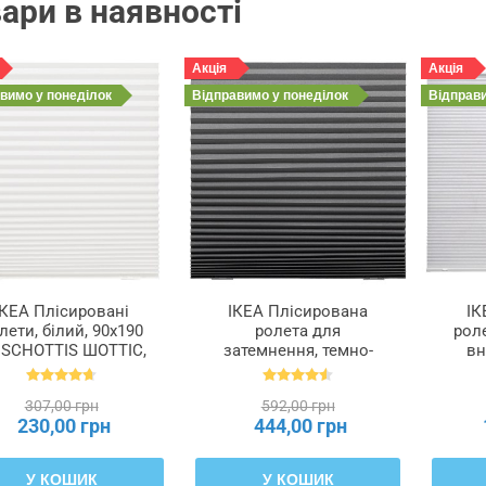
ари в наявності
Акція
Акція
авимо
у понеділок
Відправимо
у понеділок
Відправ
ІКЕА Плісировані
ІКЕА Плісирована
ІК
лети, білий, 90x190
ролета для
роле
 SCHOTTIS ШОТТІС,
затемнення, темно-
вн
202.422.82
сірий, 100x190 см
SCHOTTIS ШОТТІС,
307,00 грн
592,00 грн
903.695.07
230,00 грн
444,00 грн
У КОШИК
У КОШИК