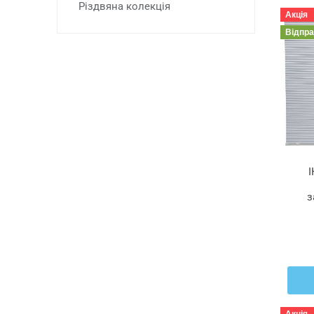
Різдвяна колекція
Акція
Відпр
з
з