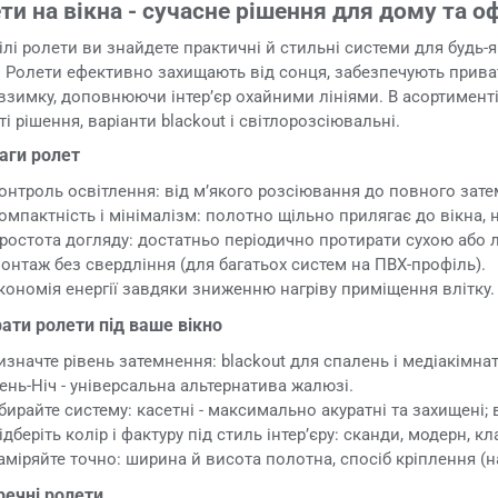
ти на вікна - сучасне рішення для дому та о
ілі ролети ви знайдете практичні й стильні системи для будь-я
. Ролети ефективно захищають від сонця, забезпечують приват
взимку, доповнюючи інтер’єр охайними лініями. В асортименті -
ті рішення, варіанти blackout і світлорозсіювальні.
аги ролет
онтроль освітлення: від м’якого розсіювання до повного затем
омпактність і мінімалізм: полотно щільно прилягає до вікна, 
ростота догляду: достатньо періодично протирати сухою або 
онтаж без свердління (для багатьох систем на ПВХ-профіль).
кономія енергії завдяки зниженню нагріву приміщення влітку.
ати ролети під ваше вікно
изначте рівень затемнення: blackout для спалень і медіакімнат;
ень-Ніч - універсальна альтернатива жалюзі.
бирайте систему: касетні - максимально акуратні та захищені; в
ідберіть колір і фактуру під стиль інтер’єру: сканди, модерн, к
аміряйте точно: ширина й висота полотна, спосіб кріплення (на 
речні ролети