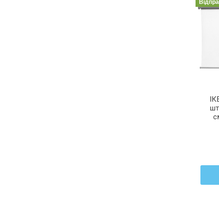
Відпр
ІК
шт
с