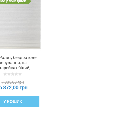
имо
у понеділок
Ролет, бездротове
керування, на
тарейках білий,
80x195 см
PRAKTLYSING,
7 835,00 грн
705.142.61
6 872,00 грн
У КОШИК