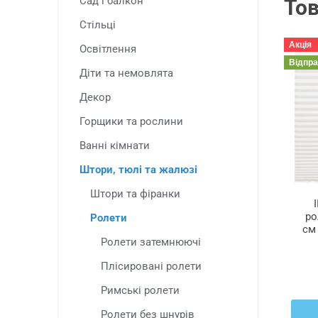
Сад і балкон
Тов
Стільці
Акція
Освітлення
Відпр
Діти та немовлята
Декор
Горщики та рослини
Ванні кімнати
Штори, тюлі та жалюзі
Штори та фіранки
ро
Ролети
см
Ролети затемнюючі
Плісировані ролети
Римські ролети
Ролети без шнурів