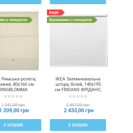
Акція
имо
у понеділок
Відправимо
у понеділок
 Римська ролета,
ІКЕА Затемнювальна
евий, 80x160 см
штора, білий, 140x195
RINGBLOMMA
см FRIDANS ФРІДАНС,
РИНГБЛУММА,
703.968.61
505.835.33
1 241,00 грн
2 497,00 грн
1 209,00 грн
2 433,00 грн
У КОШИК
У КОШИК