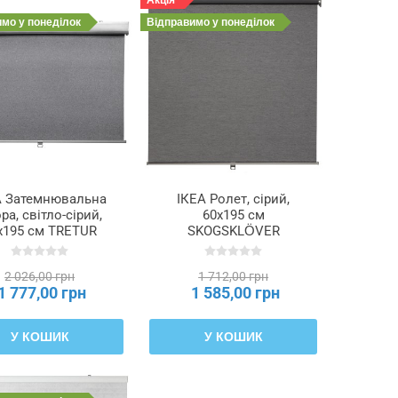
Акція
имо
у понеділок
Відправимо
у понеділок
А Затемнювальна
ІКЕА Ролет, сірий,
ра, світло-сірий,
60x195 см
x195 см TRETUR
SKOGSKLÖVER
ЕТУР, 303.809.99
СКОГСКЛЕВЕР,
903.146.09
2 026,00 грн
1 712,00 грн
1 777,00 грн
1 585,00 грн
У КОШИК
У КОШИК