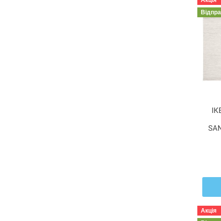
Акція
Відпр
ІК
SAN
Акція