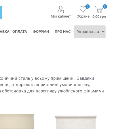
0
0
Мій кабінет
Обране
0,00 грн
АВКА І ОПЛАТА
ФОРУМИ
ПРО НАС
конічний стиль у всьому приміщенні. Завдяки
ення, створюють сприятливі умови для сну,
а обстановка для перегляду улюбленого фільму чи