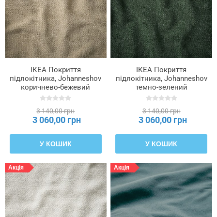
ІКЕА Покриття
ІКЕА Покриття
підлокітника, Johanneshov
підлокітника, Johanneshov
коричнево-бежевий
темно-зелений
SÖDERHAMN, 706.294.03
SÖDERHAMN, 006.294.11
3 140,00 грн
3 140,00 грн
3 060,00 грн
3 060,00 грн
У КОШИК
У КОШИК
Акція
Акція