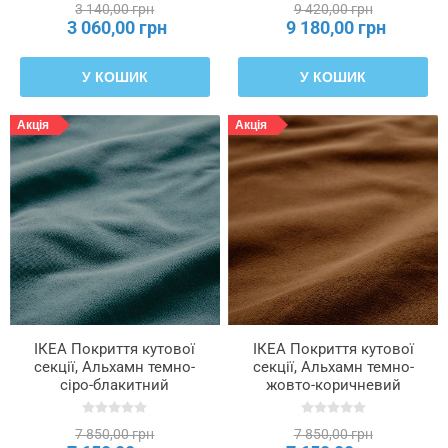
3 140,00 грн
9 420,00 грн
3 060,00 грн
9 180,00 грн
У КОШИК
У КОШИК
Акція
Акція
ІКЕА Покриття кутової
ІКЕА Покриття кутової
секції, Альхамн темно-
секції, Альхамн темно-
сіро-блакитний
жовто-коричневий
SÖDERHAMN, 706.294.41
SÖDERHAMN, 806.294.26
7 850,00 грн
7 850,00 грн