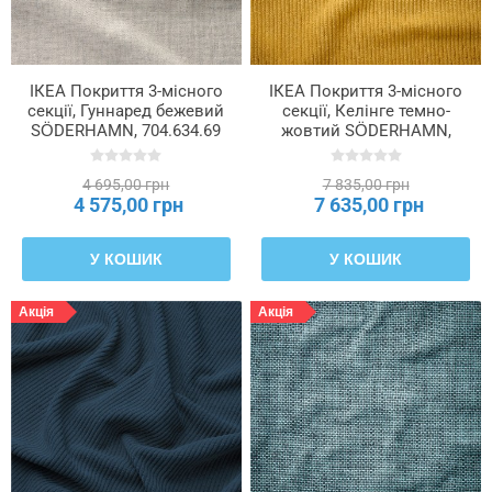
ІКЕА Покриття 3-місного
ІКЕА Покриття 3-місного
секції, Гуннаред бежевий
секції, Келінге темно-
SÖDERHAMN, 704.634.69
жовтий SÖDERHAMN,
206.293.87
4 695,00 грн
7 835,00 грн
4 575,00 грн
7 635,00 грн
У КОШИК
У КОШИК
Акція
Акція