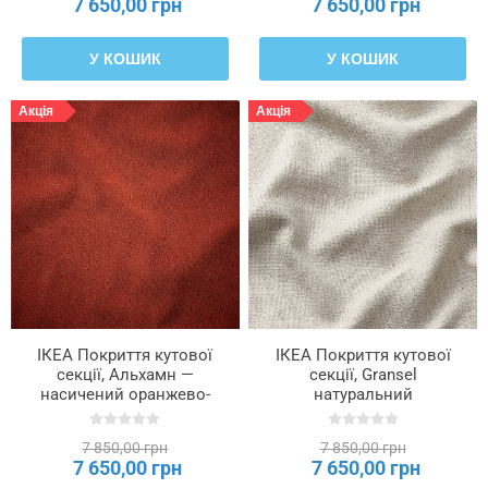
7 650,00 грн
7 650,00 грн
У КОШИК
У КОШИК
Акція
Акція
ІКЕА Покриття кутової
ІКЕА Покриття кутової
секції, Альхамн —
секції, Gransel
насичений оранжево-
натуральний
червоний SÖDERHAMN,
SÖDERHAMN, 406.302.62
406.294.33
7 850,00 грн
7 850,00 грн
7 650,00 грн
7 650,00 грн