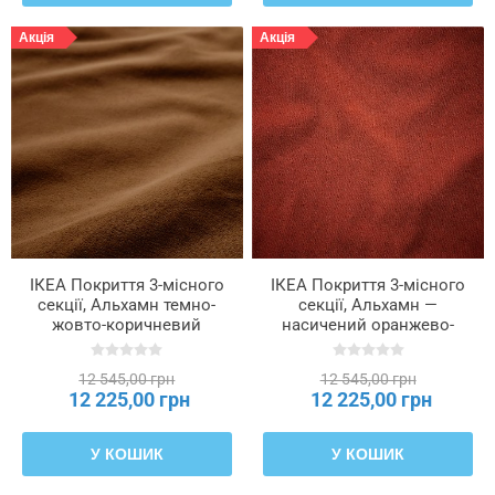
Акція
Акція
ІКЕА Покриття 3-місного
ІКЕА Покриття 3-місного
секції, Альхамн темно-
секції, Альхамн —
жовто-коричневий
насичений оранжево-
SÖDERHAMN, 306.294.24
червоний SÖDERHAMN,
806.294.31
12 545,00 грн
12 545,00 грн
12 225,00 грн
12 225,00 грн
У КОШИК
У КОШИК