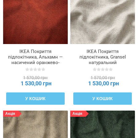
ІКЕА Покриття
ІКЕА Покриття
підлокітника, Альхамн —
підлокітника, Gransel
насичений оранжево-
натуральний
червоний SÖDERHAMN,
SÖDERHAMN, 606.302.56
606.294.32
1 570,00 грн
1 570,00 грн
1 530,00 грн
1 530,00 грн
У КОШИК
У КОШИК
Акція
Акція