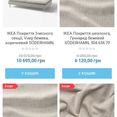
ІКЕА Покриття 3-місного
ІКЕА Покриття шезлонга,
секції, Viarp бежева,
Гуннаред бежевий
коричневий SÖDERHAMN,
SÖDERHAMN, 504.634.70
304.544.81
10 975,00 грн
6 280,00 грн
10 695,00 грн
6 120,00 грн
У КОШИК
У КОШИК
Акція
Акція