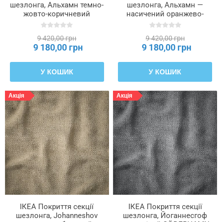
шезлонга, Альхамн темно-
шезлонга, Альхамн —
жовто-коричневий
насичений оранжево-
SÖDERHAMN, 406.294.28
червоний SÖDERHAMN,
906.294.35
9 420,00 грн
9 420,00 грн
9 180,00 грн
9 180,00 грн
У КОШИК
У КОШИК
Акція
Акція
ІКЕА Покриття секції
ІКЕА Покриття секції
шезлонга, Johanneshov
шезлонга, Йоганнесгоф