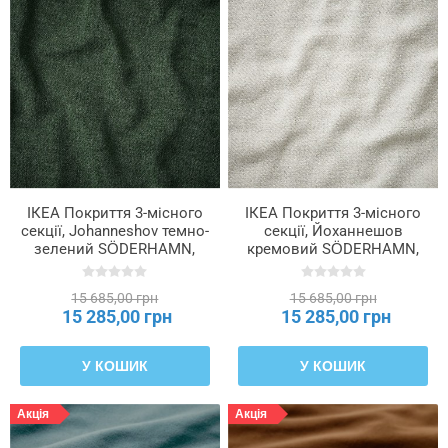
ІКЕА Покриття 3-місного
ІКЕА Покриття 3-місного
секції, Johanneshov темно-
секції, Йоханнешов
зелений SÖDERHAMN,
кремовий SÖDERHAMN,
206.294.10
506.293.95
15 685,00 грн
15 685,00 грн
15 285,00 грн
15 285,00 грн
У КОШИК
У КОШИК
Акція
Акція