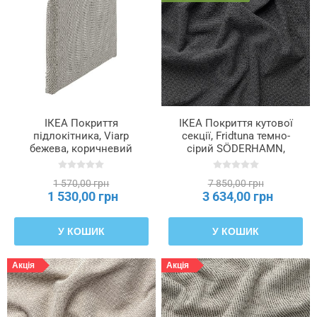
ІКЕА Покриття
ІКЕА Покриття кутової
підлокітника, Viarp
секції, Fridtuna темно-
бежева, коричневий
сірий SÖDERHAMN,
SÖDERHAMN, 404.544.85
605.191.17
1 570,00 грн
7 850,00 грн
1 530,00 грн
3 634,00 грн
У КОШИК
У КОШИК
Акція
Акція