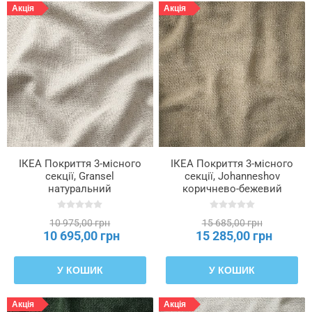
Акція
Акція
ІКЕА Покриття 3-місного
ІКЕА Покриття 3-місного
секції, Gransel
секції, Johanneshov
натуральний
коричнево-бежевий
SÖDERHAMN, 806.302.55
SÖDERHAMN, 906.294.02
10 975,00 грн
15 685,00 грн
10 695,00 грн
15 285,00 грн
У КОШИК
У КОШИК
Акція
Акція