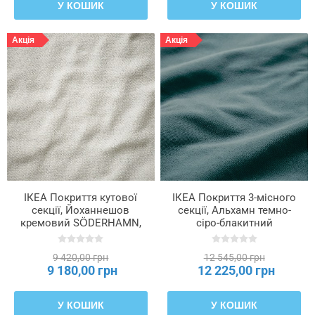
У КОШИК
У КОШИК
Акція
Акція
ІКЕА Покриття кутової
ІКЕА Покриття 3-місного
секції, Йоханнешов
секції, Альхамн темно-
кремовий SÖDERHAMN,
сіро-блакитний
106.293.97
SÖDERHAMN, 306.294.38
9 420,00 грн
12 545,00 грн
9 180,00 грн
12 225,00 грн
У КОШИК
У КОШИК