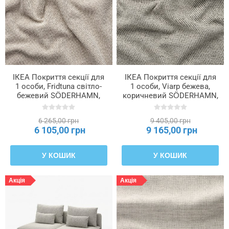
ІКЕА Покриття секції для
ІКЕА Покриття секції для
1 особи, Fridtuna світло-
1 особи, Viarp бежева,
бежевий SÖDERHAMN,
коричневий SÖDERHAMN,
705.190.08
904.544.97
6 265,00 грн
9 405,00 грн
6 105,00 грн
9 165,00 грн
У КОШИК
У КОШИК
Акція
Акція