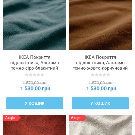
ІКЕА Покриття
ІКЕА Покриття
підлокітника, Альхамн
підлокітника, Альхамн
темно-сіро-блакитний
темно-жовто-коричневий
SÖDERHAMN, 106.294.39
SÖDERHAMN, 006.294.25
1 570,00 грн
1 570,00 грн
1 530,00 грн
1 530,00 грн
У КОШИК
У КОШИК
Акція
Акція