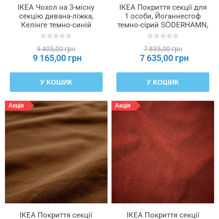
ІКЕА Чохол на 3-місну
ІКЕА Покриття секції для
секцію дивана-ліжка,
1 особи, Йоганнесгоф
Келінге темно-синій
темно-сірий SÖDERHAMN,
SÖDERHAMN, 706.303.69
106.294.20
9 405,00 грн
7 835,00 грн
9 165,00 грн
7 635,00 грн
У КОШИК
У КОШИК
Акція
Акція
ІКЕА Покриття секції
ІКЕА Покриття секції