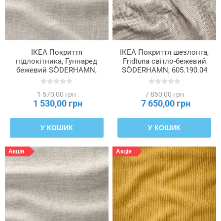
ІКЕА Покриття
ІКЕА Покриття шезлонга,
підлокітника, Гуннаред
Fridtuna світло-бежевий
бежевий SÖDERHAMN,
SÖDERHAMN, 605.190.04
104.634.67
1 570,00 грн
7 850,00 грн
1 530,00 грн
7 650,00 грн
У КОШИК
У КОШИК
Акція
Акція