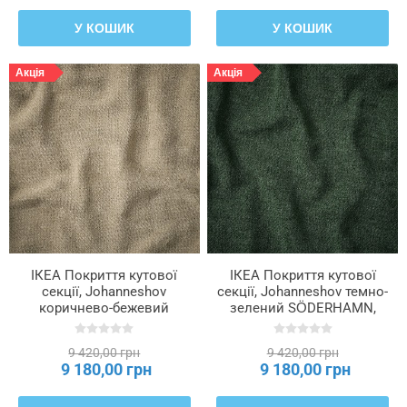
У КОШИК
У КОШИК
Акція
Акція
ІКЕА Покриття кутової
ІКЕА Покриття кутової
секції, Johanneshov
секції, Johanneshov темно-
коричнево-бежевий
зелений SÖDERHAMN,
SÖDERHAMN, 506.294.04
806.294.12
9 420,00 грн
9 420,00 грн
9 180,00 грн
9 180,00 грн