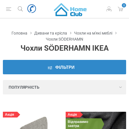
0
Наявність
у
Львові
Головна
Дивани та крісла
Чохли на м'які меблі
Ціна
Чохли SÖDERHAMN
Чохли SÖDERHAMN IKEA
Серія
ФІЛЬТРИ
Колір
Акція
Акція
Відправимо
завтра