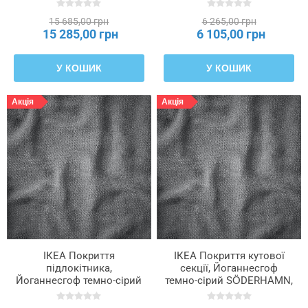
706.294.17
SÖDERHAMN, 306.302.67
15 685,00 грн
6 265,00 грн
15 285,00 грн
6 105,00 грн
У КОШИК
У КОШИК
Акція
Акція
ІКЕА Покриття
ІКЕА Покриття кутової
підлокітника,
секції, Йоганнесгоф
Йоганнесгоф темно-сірий
темно-сірий SÖDERHAMN,
SÖDERHAMN, 506.294.18
306.294.19