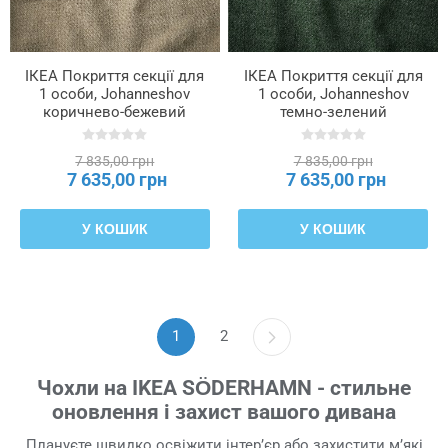
ІКЕА Покриття секції для
ІКЕА Покриття секції для
1 особи, Johanneshov
1 особи, Johanneshov
коричнево-бежевий
темно-зелений
SÖDERHAMN, 206.294.05
SÖDERHAMN, 606.294.13
7 835,00 грн
7 835,00 грн
7 635,00 грн
7 635,00 грн
У КОШИК
У КОШИК
1
2
Чохли на IKEA SÖDERHAMN - стильне
оновлення і захист вашого дивана
Плануєте швидко освіжити інтер’єр або захистити м’які