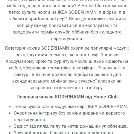
меблі від щоденного зношення? У Home-Club ви можете
легко купити чохли на IKEA SÖDERHAMN, підібрані під
габарити оригінальної серії. Вони допоможуть змінити
колірну гамму, приховати сліди експлуатації та
продовжити термін служби оббивки без складного
перетягування.
Категорія чохлів SÖDERHAMN охоплює популярні модулі:
секції, кутовий елемент, шезлонг і пуф. Завдяки
продуманому крою та фурнітурі, чохли щільно сідають на
меблі, зберігаючи геометрію та комфорт. Різноманіття
фактур і відтінків дозволяє підібрати рішення для
скандинавського мінімалізму, сучасної класики чи
яскравого еклектичного інтер’єру.
Переваги чохлів SÖDERHAMN від Home-Club
Точна сумісність з модулями серії IKEA SÖDERHAMN.
Оновлення інтер’єру без заміни дивана чи дорогого
перетягування.
Захист від плям, пилу та кігтів домашніх улюбленців.
Зручний догляд: більшість тканин придатні до