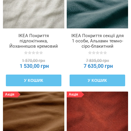
ІКЕА Покриття
ІКЕА Покриття секції для
підлокітника,
1 особи, Альхамн темно-
Йоханнешов кремовий
сіро-блакитний
SÖDERHAMN, 306.293.96
SÖDERHAMN, 506.294.42
1 570,00 грн
7 835,00 грн
1 530,00 грн
7 635,00 грн
У КОШИК
У КОШИК
Акція
Акція