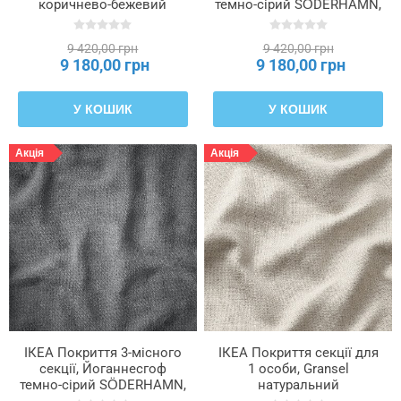
коричнево-бежевий
темно-сірий SÖDERHAMN,
SÖDERHAMN, 006.294.06
906.294.21
9 420,00 грн
9 420,00 грн
9 180,00 грн
9 180,00 грн
У КОШИК
У КОШИК
Акція
Акція
ІКЕА Покриття 3-місного
ІКЕА Покриття секції для
секції, Йоганнесгоф
1 особи, Gransel
темно-сірий SÖDERHAMN,
натуральний