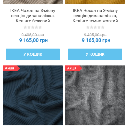
ІКЕА Чохол на 3-місну
ІКЕА Чохол на 3-місну
секцію дивана-ліжка,
секцію дивана-ліжка,
Келінге бежевий
Келінге темно-жовтий
SÖDERHAMN, 506.303.70
SÖDERHAMN, 306.303.71
9 405,00 грн
9 405,00 грн
9 165,00 грн
9 165,00 грн
У КОШИК
У КОШИК
Акція
Акція