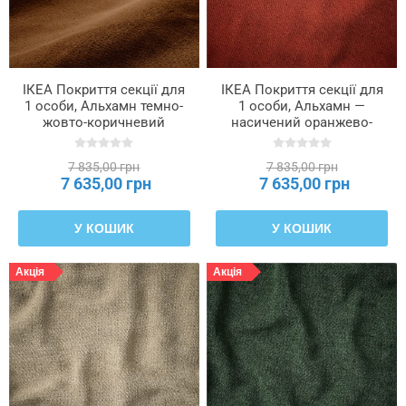
ІКЕА Покриття секції для
ІКЕА Покриття секції для
1 особи, Альхамн темно-
1 особи, Альхамн —
жовто-коричневий
насичений оранжево-
SÖDERHAMN, 606.294.27
червоний SÖDERHAMN,
206.294.34
7 835,00 грн
7 835,00 грн
7 635,00 грн
7 635,00 грн
У КОШИК
У КОШИК
Акція
Акція