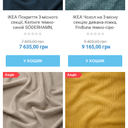
ІКЕА Покриття 3-місного
ІКЕА Чохол на 3-місну
секції, Келінге темно-
секцію дивана-ліжка,
синій SÖDERHAMN,
Fridtuna темно-сіро-
706.293.80
блакитний SÖDERHAMN,
306.303.66
7 835,00 грн
9 405,00 грн
7 635,00 грн
9 165,00 грн
У КОШИК
У КОШИК
Акція
Акція