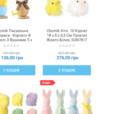
omik Пасхальна
Chomik Кпл. 10 Курчат
раса - Курчато В
18 x 8 x 6,5 См Пухатих
елі З Вушками 5 x
Жовто-Білих, SUN7817
 См, 2 Кольори,
SUN8932
151,00 грн
421,00 грн
136,00 грн
376,00 грн
У КОШИК
У КОШИК
Акція