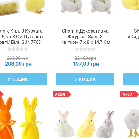
mik Кпл. 3 Курчата
Chomik Декоративна
Ch
x 6,5 x 8 См Пухнасті
Фігурка - Заєц З
«Сид
вті/ Білі, SUN7763
Квітком 7 x 8 x 14,7 См
Мікс 2 Кольорів,
SUN8227
233,00 грн
221,00 грн
208,00 грн
197,00 грн
У КОШИК
У КОШИК
Акція
Акція