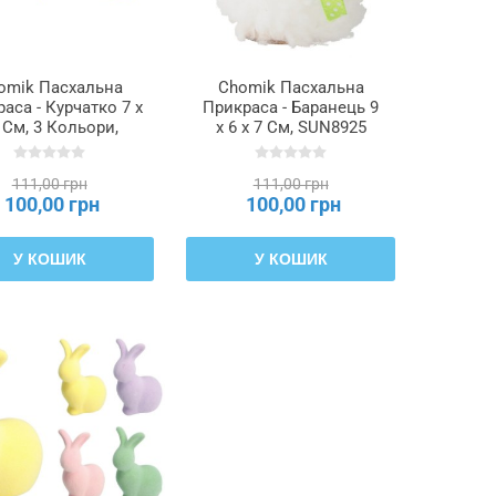
omik Пасхальна
Chomik Пасхальна
аса - Курчатко 7 x
Прикраса - Баранець 9
 См, 3 Кольори,
x 6 x 7 См, SUN8925
SUN7947
111,00 грн
111,00 грн
100,00 грн
100,00 грн
У КОШИК
У КОШИК