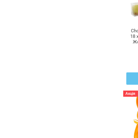
Cho
18 
Жо
Акція