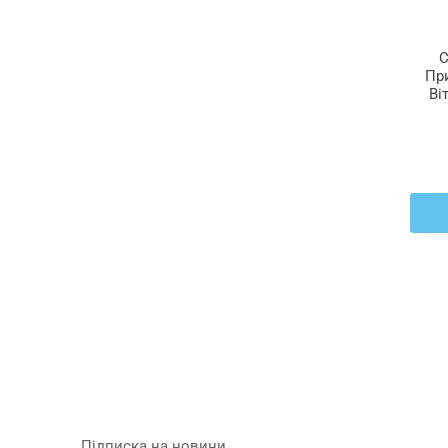
C
При
Ві
Підписка на новини