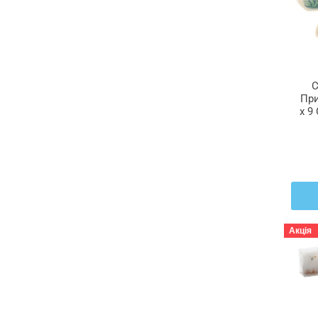
C
При
x 9
Акція