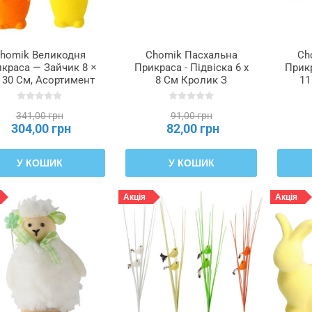
homik Великодня
Chomik Пасхальна
Ch
краса — Зайчик 8 ×
Прикраса - Підвіска 6 x
Прикр
× 30 См, Асортимент
8 См Кролик З
11
 Кольорів, SUN9601
Бантіком, 3 Кольори,
SUN8956
341,00 грн
91,00 грн
304,00 грн
82,00 грн
У КОШИК
У КОШИК
Акція
Акція