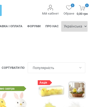
0
0
Мій кабінет
Обране
0,00 грн
АВКА І ОПЛАТА
ФОРУМИ
ПРО НАС
СОРТУВАТИ ПО
Акція
имо
завтра