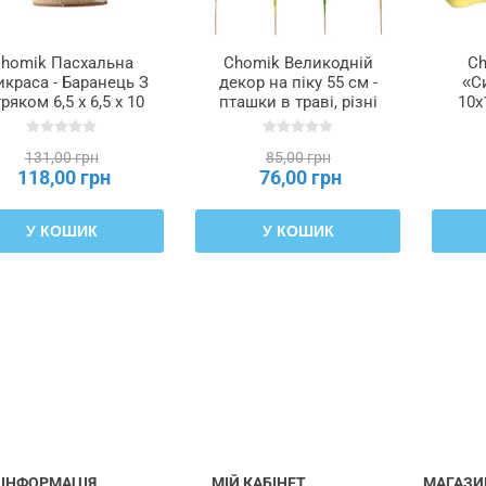
homik Пасхальна
Chomik Великодній
Ch
краса - Баранець З
декор на піку 55 см -
«С
тряком 6,5 x 6,5 x 10
пташки в траві, різні
10х
См, SUN8918
кольори, SUN7770
131,00 грн
85,00 грн
118,00 грн
76,00 грн
У КОШИК
У КОШИК
ІНФОРМАЦІЯ
МІЙ КАБІНЕТ
МАГАЗИ