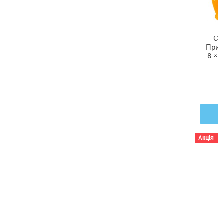
C
При
8 
З 2
Акція