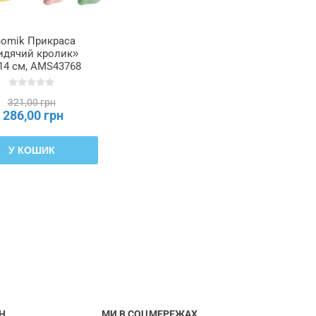
omik Прикраса
идячий кролик»
14 см, AMS43768
321,00 грн
286,00 грн
У КОШИК
Н
МИ В СОЦМЕРЕЖАХ