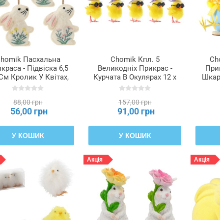
homik Пасхальна
Chomik Кпл. 5
Ch
краса - Підвіска 6,5
Великодніх Прикрас -
Прик
 См Кролик У Квітах,
Курчата В Окулярах 12 x
Шкар
4 Різні Варіанти,
3,5 x 5 См, SUN9304
11
SUN9076
88,00 грн
157,00 грн
56,00 грн
91,00 грн
У КОШИК
У КОШИК
Акція
Акція