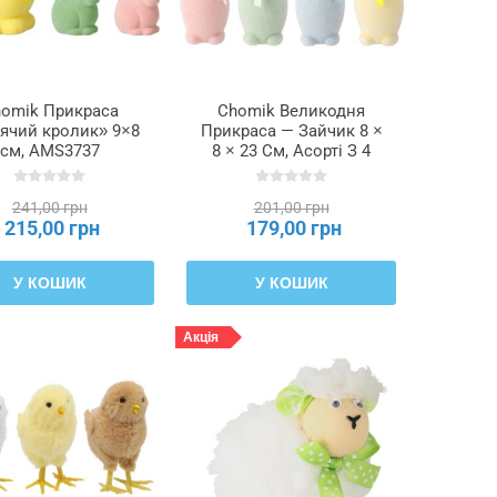
omik Прикраса
Chomik Великодня
ячий кролик» 9×8
Прикраса — Зайчик 8 ×
см, AMS3737
8 × 23 См, Асорті З 4
Кольорів, SUN9618
241,00 грн
201,00 грн
215,00 грн
179,00 грн
У КОШИК
У КОШИК
Акція