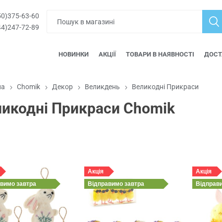
0)375-63-60
4)247-72-89
НОВИНКИ
АКЦІЇ
ТОВАРИ В НАЯВНОСТІ
ДОСТ
на
Chomik
Декор
Великдень
Великодні Прикраси
ликодні Прикраси Chomik
Акція
Акція
авимо
завтра
Відправимо
завтра
Відправ