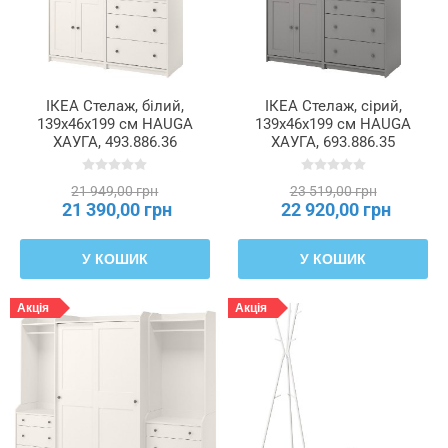
шафці
Кількість
полиць
ІКЕА Стелаж, білий,
ІКЕА Стелаж, сірий,
139x46x199 см HAUGA
139x46x199 см HAUGA
Кількість
ХАУГА, 493.886.36
ХАУГА, 693.886.35
полиць
з
21 949,00 грн
23 519,00 грн
плити
21 390,00 грн
22 920,00 грн
Кількість
У КОШИК
У КОШИК
центральних
вінців
Акція
Акція
Кількість
шухляд
Колір