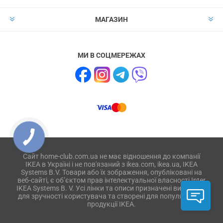
МАГАЗИН
МИ В СОЦМЕРЕЖАХ
Сайт home-club.com.ua не має відношення до компанії
IKEA в Україні і не пов'язаний з ikea.com, ikea.ua, IKEA
Systems B.V. Товари або їх зображення, опубліковані на
веб-сайті, є об’єктом прав інтелектуальної власності Inter
IKEA Systems B. V. Усі лінки та описи призначені виключно
для зручності користувача та створені для популяризації
продукції IKEA.