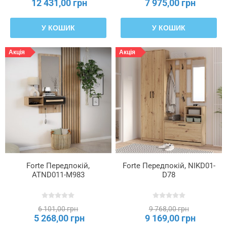
12 431,00 грн
7 975,00 грн
У КОШИК
У КОШИК
Акція
Акція
Forte Передпокій,
Forte Передпокій, NIKD01-
ATND011-M983
D78
6 101,00 грн
9 768,00 грн
5 268,00 грн
9 169,00 грн