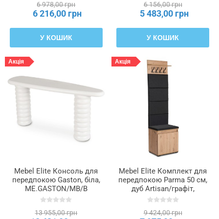
6 978,00 грн
6 156,00 грн
кільця
6 216,00 грн
5 483,00 грн
Товщина
У КОШИК
У КОШИК
нижнього
кільця
Акція
Акція
Товщина
фасаду
з
плити
Ширина
Mebel Elite Консоль для
Mebel Elite Комплект для
Ширина
передпокою Gaston, біла,
передпокою Parma 50 см,
меблів
ME.GASTON/MB/B
дуб Artisan/графіт,
W.PARMA/80/DA/PRZEDPO/ZE
13 955,00 грн
9 424,00 грн