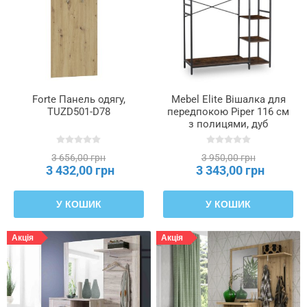
Forte Панель одягу,
Mebel Elite Вішалка для
TUZD501-D78
передпокою Piper 116 см
з полицями, дуб
рустикальний/чорний,
ME.PIPER/DRU/CZ/WIE
3 656,00 грн
3 950,00 грн
3 432,00 грн
3 343,00 грн
У КОШИК
У КОШИК
Акція
Акція