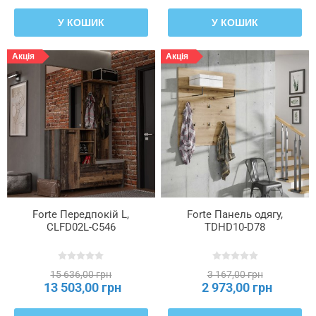
У КОШИК
У КОШИК
Акція
Акція
Forte Передпокій L,
Forte Панель одягу,
CLFD02L-C546
TDHD10-D78
15 636,00 грн
3 167,00 грн
13 503,00 грн
2 973,00 грн