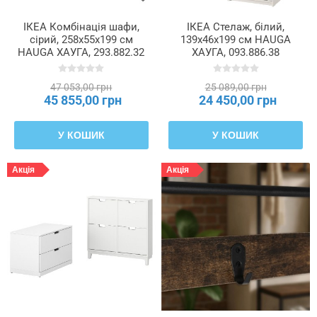
навантаження
на
ІКЕА Комбінація шафи,
ІКЕА Стелаж, білий,
шухляду
сірий, 258x55x199 см
139x46x199 см HAUGA
HAUGA ХАУГА, 293.882.32
ХАУГА, 093.886.38
(кг)
47 053,00 грн
25 089,00 грн
Матеріал
45 855,00 грн
24 450,00 грн
У КОШИК
У КОШИК
Матеріал
корпусу
Акція
Акція
Матеріал
ніжок
Матеріал
оббивки
Матеріал