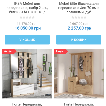
ручки
ІКЕА Меблі для
Mebel Elite Вішалка для
передпокою, набір 2 шт.,
передпокою Jett 70 см з
білий STÄLL СТЕЛЛ /
полицями, дуб
Матеріал
NORDLI НОРДЛІ,
рустикальний/чорний,
395.279.30
ME.JETT/DRU/CZ/WIE
стільниці
16 470,00 грн
2 667,00 грн
16 050,00 грн
2 257,00 грн
Матеріал
фасаду
У КОШИК
У КОШИК
Акція
Акція
Наповнювач
оббивки
—
синтетичний
матеріал
Оббивка
Стиль
Forte Передпокій,
Forte Передпокій,