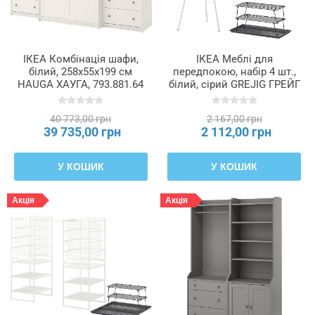
корпусу
Колір
ІКЕА Комбінація шафи,
ІКЕА Меблі для
ніжок
білий, 258x55x199 см
передпокою, набір 4 шт.,
HAUGA ХАУГА, 793.881.64
білий, сірий GREJIG ГРЕЙГ
/ EKRAR ЕКРАР, 596.467.48
Колір
40 773,00 грн
2 167,00 грн
оббивки
39 735,00 грн
2 112,00 грн
Колір
У КОШИК
У КОШИК
ручки
Акція
Акція
Колір
стільниці
Колір
товару