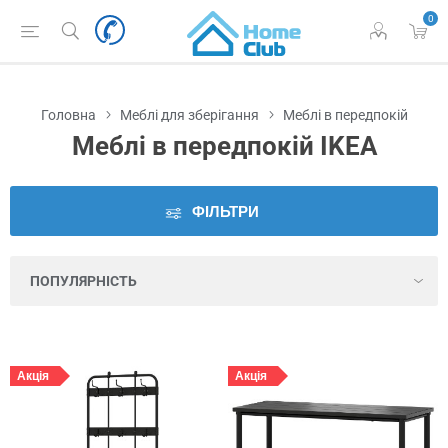
0
Наявність
у
Львові
Головна
Меблі для зберігання
Меблі в передпокій
Виробник
Меблі в передпокій IKEA
Ціна
ФІЛЬТРИ
Серія
Колір
Висота
Акція
Акція
Висота
меблів