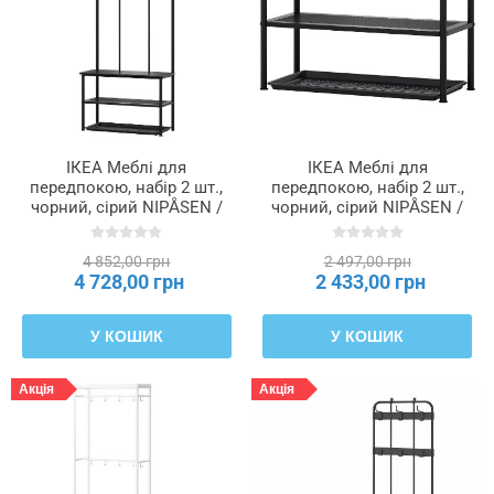
Висота
сидіння
—
відстань
від
ІКЕА Меблі для
ІКЕА Меблі для
підлоги
передпокою, набір 2 шт.,
передпокою, набір 2 шт.,
до
чорний, сірий NIPÅSEN /
чорний, сірий NIPÅSEN /
верхнього
BAGGMUCK БАГГМУКК,
BAGGMUCK БАГГМУКК,
краю
296.180.11
696.180.09
сидіння
4 852,00 грн
2 497,00 грн
4 728,00 грн
2 433,00 грн
Глибина
У КОШИК
У КОШИК
Акція
Акція
Глибина
меблів
Довжина