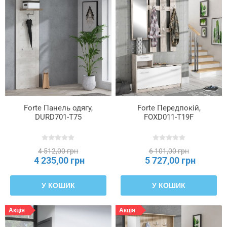
Forte Панель одягу,
Forte Передпокій,
DURD701-T75
FOXD011-T19F
4 512,00 грн
6 101,00 грн
4 235,00 грн
5 727,00 грн
У КОШИК
У КОШИК
Акція
Акція