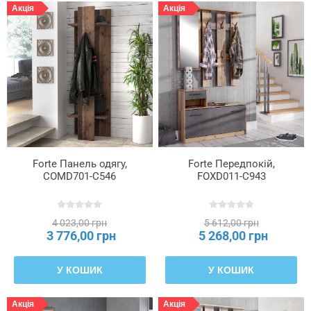
Акція
Акція
Forte Панель одягу,
Forte Передпокій,
COMD701-C546
FOXD011-C943
4 023,00 грн
5 612,00 грн
3 776,00 грн
5 268,00 грн
У КОШИК
У КОШИК
Акція
Акція