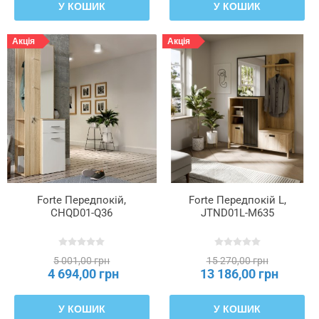
У КОШИК
У КОШИК
Акція
Акція
Forte Передпокій,
Forte Передпокій L,
CHQD01-Q36
JTND01L-M635
5 001,00 грн
15 270,00 грн
4 694,00 грн
13 186,00 грн
У КОШИК
У КОШИК