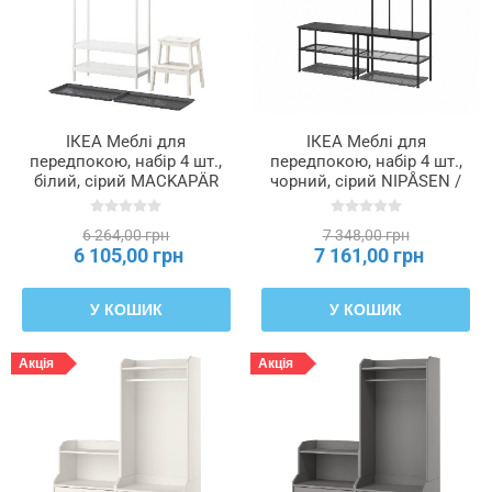
ручки
Кількість
відкритих
ніш
ІКЕА Меблі для
ІКЕА Меблі для
передпокою, набір 4 шт.,
передпокою, набір 4 шт.,
білий, сірий MACKAPÄR
чорний, сірий NIPÅSEN /
Кількість
МАККАПЕР / BAGGMUCK
BAGGMUCK БАГГМУКК,
гачків
БАГГМУКК, 895.278.38
095.761.68
6 264,00 грн
7 348,00 грн
6 105,00 грн
7 161,00 грн
Кількість
дверцят
У КОШИК
У КОШИК
Кількість
Акція
Акція
пар
взуття,
що
вміщається
у