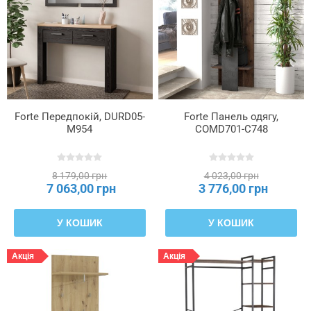
Forte Передпокій, DURD05-
Forte Панель одягу,
M954
COMD701-C748
8 179,00 грн
4 023,00 грн
7 063,00 грн
3 776,00 грн
У КОШИК
У КОШИК
Акція
Акція