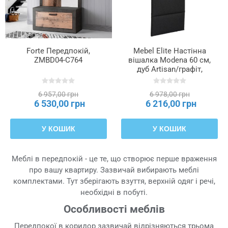
Forte Передпокій,
Mebel Elite Настінна
ZMBD04-C764
вішалка Modena 60 см,
дуб Artisan/графіт,
W.MODENA/120/DA/PAN
6 957,00 грн
6 978,00 грн
6 530,00 грн
6 216,00 грн
У КОШИК
У КОШИК
Меблі в передпокій - це те, що створює перше враження
про вашу квартиру. Зазвичай вибирають меблі
комплектами. Тут зберігають взуття, верхній одяг і речі,
необхідні в побуті.
Особливості меблів
Передпокої в коридор зазвичай відрізняються трьома