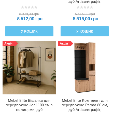
дуб Artisan/графіт,
елемент
W.VENORNA/90/DA/PAN
5 979,00 грн
6 516,00 грн
5 612,00 грн
5 515,00 грн
Тип
використовуваної
плити
У КОШИК
У КОШИК
—
перегородки
Акція
Акція
Тип
використовуваної
плити
—
полиці
Тип
задньої
стінки
Mebel Elite Вішалка для
Mebel Elite Комплект для
всередині
передпокою Joel 100 см з
передпокою Parma 80 см,
полицями, дуб
дуб Artisan/графіт,