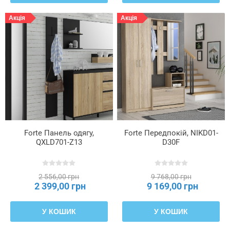
Акція
Акція
Forte Панель одягу,
Forte Передпокій, NIKD01-
QXLD701-Z13
D30F
2 556,00 грн
9 768,00 грн
2 399,00 грн
9 169,00 грн
У КОШИК
У КОШИК