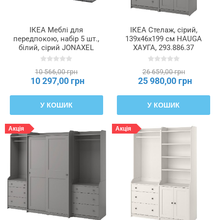
Колір
фасаду
ІКЕА Меблі для
ІКЕА Стелаж, сірий,
передпокою, набір 5 шт.,
139x46x199 см HAUGA
білий, сірий JONAXEL
ХАУГА, 293.886.37
Макс.
ЙОНАКСЕЛЬ / GREJIG
навантаження
ГРЕЙГ, 896.468.79
на
10 566,00 грн
26 659,00 грн
10 297,00 грн
25 980,00 грн
верхні
кільця
/
У КОШИК
У КОШИК
стільницю
(кг)
Акція
Акція
Макс.
навантаження
на
полиці
(кг)
Макс.