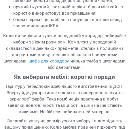
легко змінювати порядок розташування частин;
прямий і кутовий - останній варіант більш місткий і з
користю використовує все приміщення;
білим і сірим - це найбільш популярні відтінки серед
запропонованих ІКЕА.
Коли ви вирішили купити передпокій у коридор, вибирайте
набори за їхнім розміром. Комплект у передпокій
складається з декількох предметів: стелаж з полицями і
дверцятами внизу, стелаж з вішалкою і висувними
шухлядами,
шафа для коридору
, низька тумба з шухлядами
або дверцятами.
Як вибирати меблі: короткі поради
Гарнітур у передпокій здебільшого виготовлений із ДСП.
Зверху йде декоративне покриття з паперової плівки та
акрилової фарби. Така комбінація практична в побуті
завдяки довговічності та міцності, а ціни на неї стають
нижчими. Не бійтеся вибирати цей матеріал.
Звертайте увагу на розмір усього набору і відповідність
вашому приміщенню. Колір меблів повинен підходити під