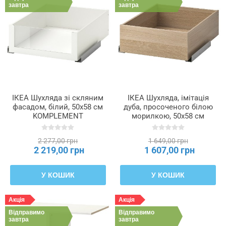
завтра
завтра
ІКЕА Шухляда зі скляним
ІКЕА Шухляда, імітація
фасадом, білий, 50x58 см
дуба, просоченого білою
KOMPLEMENT
морилкою, 50x58 см
КОМПЛІМЕНТ, 702.466.83
KOMPLEMENT
КОМПЛІМЕНТ, 502.463.06
2 277,00 грн
1 649,00 грн
2 219,00 грн
1 607,00 грн
У КОШИК
У КОШИК
Акція
Акція
Відправимо
Відправимо
завтра
завтра