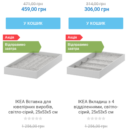
471,00 грн
314,00 грн
459,00 грн
306,00 грн
У КОШИК
У КОШИК
Акція
Акція
Відправимо
Відправимо
завтра
завтра
ІКЕА Вставка для
ІКЕА Вкладиш з 4
ювелірних виробів,
відділеннями, світло-
світло-сірий, 25x53x5 см
сірий, 25x53x5 см
KOMPLEMENT
KOMPLEMENT
КОМПЛІМЕНТ, 304.040.28
КОМПЛІМЕНТ, 504.040.32
1 256,00 грн
1 256,00 грн