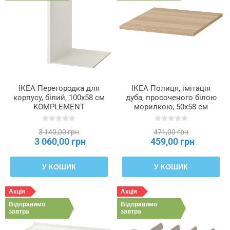
ІКЕА Перегородка для
ІКЕА Полиця, імітація
корпусу, білий, 100x58 см
дуба, просоченого білою
KOMPLEMENT
морилкою, 50x58 см
КОМПЛІМЕНТ, 002.464.17
KOMPLEMENT
КОМПЛІМЕНТ, 702.779.81
3 140,00 грн
471,00 грн
3 060,00 грн
459,00 грн
У КОШИК
У КОШИК
Акція
Акція
Відправимо
Відправимо
завтра
завтра