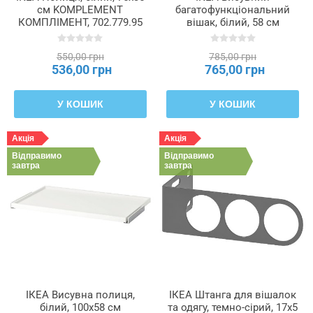
см KOMPLEMENT
багатофункціональний
КОМПЛІМЕНТ, 702.779.95
вішак, білий, 58 см
KOMPLEMENT
КОМПЛІМЕНТ, 802.624.89
550,00 грн
785,00 грн
536,00 грн
765,00 грн
У КОШИК
У КОШИК
Акція
Акція
Відправимо
Відправимо
завтра
завтра
ІКЕА Висувна полиця,
ІКЕА Штанга для вішалок
білий, 100x58 см
та одягу, темно-сірий, 17x5