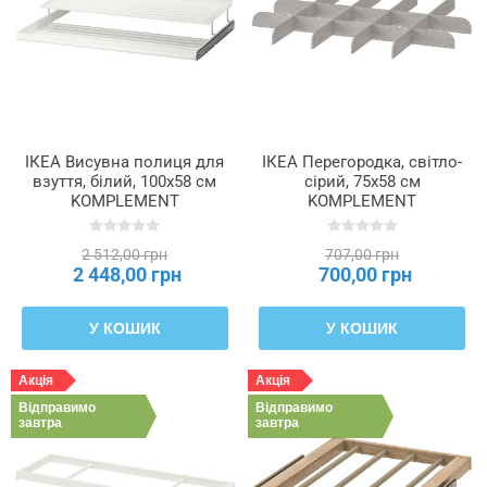
ІКЕА Висувна полиця для
ІКЕА Перегородка, світло-
взуття, білий, 100x58 см
сірий, 75x58 см
KOMPLEMENT
KOMPLEMENT
КОМПЛІМЕНТ, 002.574.63
КОМПЛІМЕНТ, 804.667.97
2 512,00 грн
707,00 грн
2 448,00 грн
700,00 грн
У КОШИК
У КОШИК
Акція
Акція
Відправимо
Відправимо
завтра
завтра