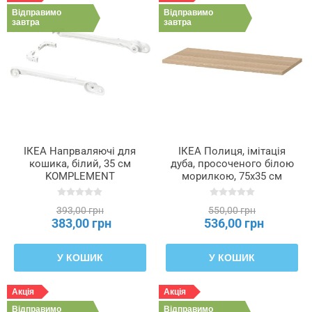
Відправимо
Відправимо
завтра
завтра
ІКЕА Напрваляючі для
ІКЕА Полиця, імітація
кошика, білий, 35 см
дуба, просоченого білою
KOMPLEMENT
морилкою, 75x35 см
КОМПЛІМЕНТ, 602.632.44
KOMPLEMENT
КОМПЛІМЕНТ, 502.735.02
393,00 грн
550,00 грн
383,00 грн
536,00 грн
У КОШИК
У КОШИК
Акція
Акція
Відправимо
Відправимо