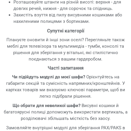
Розташовуйте штанги на різній висоті: верхня - для
довгих речей, нижня - для сорочок та спідниць.
Захистіть взуття від пилу висувними кошиками або
нахиленими полицями з бортиками.
Супутні категорії
Плануєте оновити й інші зони оселі? Перегляньте також
меблі для телевізора та мультимедіа - тумби, консолі та
рішення для зберігання у вітальні, які стилістично
поєднаються з вашим гардеробом.
Часті запитання
Чи підійдуть модулі до моєї шафи?
Орієнтуйтесь на
габарити секцій та сумісність напрямних/кронштейнів. У
картках товарів ми вказуємо ключові параметри, щоб ви
легко підібрали рішення.
Що обрати для невеликої шафи?
Висувні кошики й
багатоярусні полиці допоможуть використати вертикаль, а
розділювачі збільшать місткість без хаосу.
Замовляйте внутрішні модулі для зберігання PAX/PAKS в