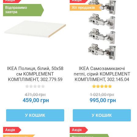
Акція
Акція
(внутрішня)
Відправимо
Хіт продажів
завтра
Довжина
Кількість
в
упаковці
ІКЕА Полиця, білий, 50x58
ІКЕА Самозамикаючі
Корпус,
см KOMPLEMENT
петлі, сірий KOMPLEMENT
глибина
КОМПЛІМЕНТ, 302.779.59
КОМПЛІМЕНТ, 302.145.04
471,00 грн
1 021,00 грн
Корпус,
459,00 грн
995,00 грн
ширина
У КОШИК
У КОШИК
Макс.
ширина,
Акція
Акція
рама