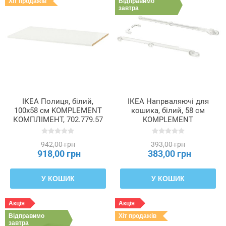
Хіт продажів
Відправимо
завтра
Максимальне
висунення
Максимальне
навантаження
ІКЕА Полиця, білий,
ІКЕА Напрваляючі для
Мінімальна
100x58 см KOMPLEMENT
кошика, білий, 58 см
ширина,
КОМПЛІМЕНТ, 702.779.57
KOMPLEMENT
рама
КОМПЛІМЕНТ, 302.632.45
942,00 грн
393,00 грн
918,00 грн
383,00 грн
Навантаження
на
полицю
У КОШИК
У КОШИК
Акція
Акція
Площа
Відправимо
Хіт продажів
завтра