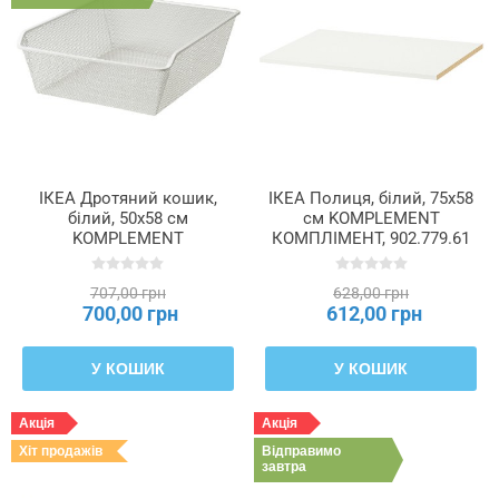
Товщина
Ширина
Ширина
рами
ІКЕА Дротяний кошик,
ІКЕА Полиця, білий, 75x58
білий, 50x58 см
см KOMPLEMENT
KOMPLEMENT
КОМПЛІМЕНТ, 902.779.61
Ширина
КОМПЛІМЕНТ, 102.573.06
шухляди
(внутрішня)
707,00 грн
628,00 грн
700,00 грн
612,00 грн
Ширина
У КОШИК
У КОШИК
шухляди
(всередині)
Акція
Акція
Хіт продажів
Відправимо
завтра