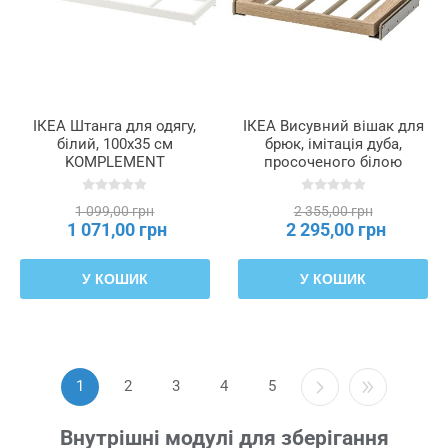
ІКЕА Штанга для одягу,
ІКЕА Висувний вішак для
білий, 100x35 см
брюк, імітація дуба,
KOMPLEMENT
просоченого білою
КОМПЛІМЕНТ, 104.464.49
морилкою, 50x58 см
KOMPLEMENT
1 099,00 грн
2 355,00 грн
КОМПЛІМЕНТ, 004.465.05
1 071,00 грн
2 295,00 грн
У КОШИК
У КОШИК
1
2
3
4
5
Внутрішні модулі для зберігання