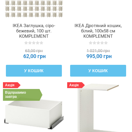
ІКЕА Заглушка, сіро-
ІКЕА Дротяний кошик,
бежевий, 100 шт.
білий, 100x58 см
KOMPLEMENT
KOMPLEMENT
КОМПЛІМЕНТ, 705.679.33
КОМПЛІМЕНТ, 002.572.98
63,00 грн
1 021,00 грн
62,00 грн
995,00 грн
У КОШИК
У КОШИК
Акція
Акція
Відправимо
завтра