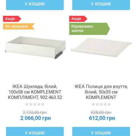
У КОШИК
У КОШИК
Акція
Акція
Хіт продажів
Відправимо
завтра
ІКЕА Шухляда, білий,
ІКЕА Полиця для взуття,
100x58 см KOMPLEMENT
білий, 50x35 см
КОМПЛІМЕНТ, 902.463.52
KOMPLEMENT
КОМПЛІМЕНТ, 602.572.57
2 120,00 грн
628,00 грн
2 066,00 грн
612,00 грн
У КОШИК
У КОШИК