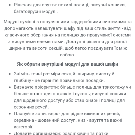
Рішення для взуття: похилі полиці, висувні кошики,
багатоярусні модулі.
Модулі сумісні з популярними гардеробними системами та
допомагають налаштувати шафу під ваш стиль життя - від
класичного зберігання на полицях до продуманої системи
з висувними елементами. Доступні рішення для різної
ширини та висоти секцій, щоб легко поєднувати їх між
собою.
Як обрати внутрішні модулі для вашої шафи
Зніміть точні розміри секцій: ширину, висоту й
глибину - це гарантія правильної посадки.
Визначте пріоритети: більше полиць для трикотажу чи
більше штанг для піджаків і суконь; висувні кошики
для щоденного доступу або стаціонарні полиці для
сезонних речей.
Плануйте зони: верх - для рідше вживаних речей,
середина - щоденний доступ, низ - взуття та важчі
категорії.
Додайте органайзери: розділювачі та лотки