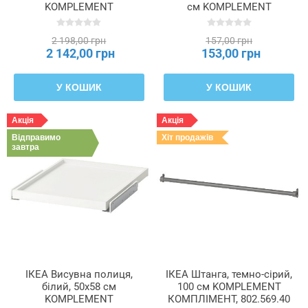
KOMPLEMENT
см KOMPLEMENT
КОМПЛІМЕНТ, 702.463.86
КОМПЛІМЕНТ, 602.571.82
2 198,00 грн
157,00 грн
2 142,00 грн
153,00 грн
У КОШИК
У КОШИК
Акція
Акція
Відправимо
Хіт продажів
завтра
ІКЕА Висувна полиця,
ІКЕА Штанга, темно-сірий,
білий, 50x58 см
100 см KOMPLEMENT
KOMPLEMENT
КОМПЛІМЕНТ, 802.569.40