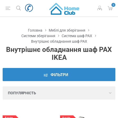
0
Наявність
у
Львові
Головна
Меблі для зберігання
Ціна
Системи зберігання
Система шаф PAX
Внутрішнє обладнання шаф PAX
Внутрішнє обладнання шаф PAX
Серія
IKEA
Колір
ФІЛЬТРИ
Висота
Глибина
Глибина
шухляди