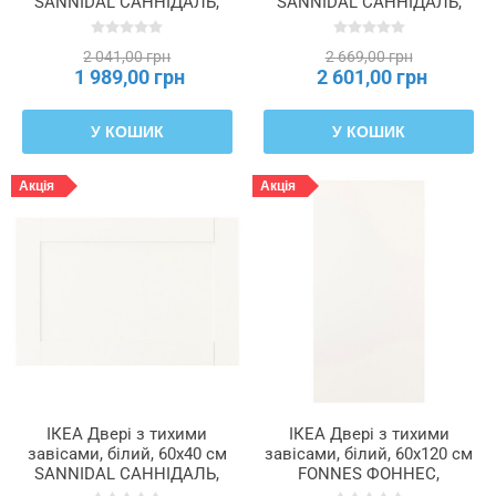
SANNIDAL САННІДАЛЬ,
SANNIDAL САННІДАЛЬ,
896.311.99
296.312.01
2 041,00 грн
2 669,00 грн
1 989,00 грн
2 601,00 грн
У КОШИК
У КОШИК
Акція
Акція
ІКЕА Двері з тихими
ІКЕА Двері з тихими
завісами, білий, 60x40 см
завісами, білий, 60x120 см
SANNIDAL САННІДАЛЬ,
FONNES ФОННЕС,
896.312.03
796.311.71