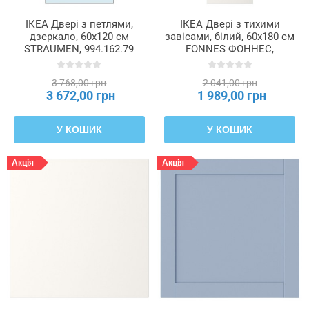
ІКЕА Двері з петлями,
ІКЕА Двері з тихими
дзеркало, 60x120 см
завісами, білий, 60x180 см
STRAUMEN, 994.162.79
FONNES ФОННЕС,
396.311.73
3 768,00 грн
2 041,00 грн
3 672,00 грн
1 989,00 грн
У КОШИК
У КОШИК
Акція
Акція