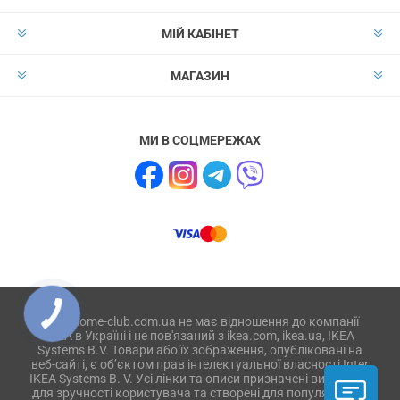
МІЙ КАБІНЕТ
МАГАЗИН
МИ В СОЦМЕРЕЖАХ
Сайт home-club.com.ua не має відношення до компанії
IKEA в Україні і не пов'язаний з ikea.com, ikea.ua, IKEA
Systems B.V. Товари або їх зображення, опубліковані на
веб-сайті, є об’єктом прав інтелектуальної власності Inter
IKEA Systems B. V. Усі лінки та описи призначені виключно
для зручності користувача та створені для популяризації