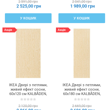
2 591,00 грн
2 041,00 грн
2 525,00 грн
1 989,00 грн
У КОШИК
У КОШИК
Акція
Акція
ІКЕА Двері з петлями,
ІКЕА Двері з петлями,
живий ефект сосни,
живий ефект сосни,
60x120 см KALBÅDEN,
60x180 см KALBÅDEN,
194.959.11
594.959.14
2 120,00 грн
2 669,00 грн