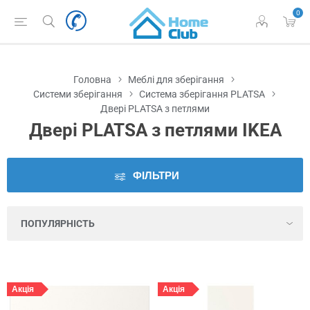
0
Наявність
у
Львові
Головна
Меблі для зберігання
Ціна
Системи зберігання
Система зберігання PLATSA
Двері PLATSA з петлями
Двері PLATSA з петлями IKEA
Серія
Колір
ФІЛЬТРИ
Висота
Ширина
Акція
Акція