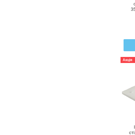
3
Ю
Акція
ст