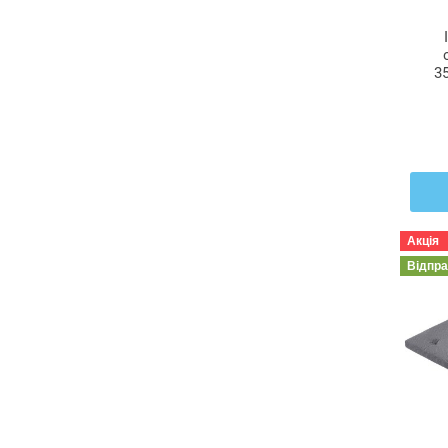
3
Ю
Акція
Відпр