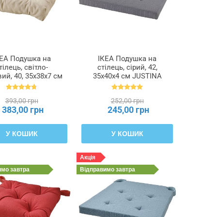
КЕА Подушка на
ІКЕА Подушка на
тілець, світло-
стілець, сірий, 42,
ий, 40, 35x38x7 см
35x40x4 см JUSTINA
INDA МАЛІНДА,
ЮСТИНА, 601.750.06
102.092.02
393,00 грн
252,00 грн
383,00 грн
245,00 грн
У КОШИК
У КОШИК
Акція
имо
завтра
Відправимо
завтра