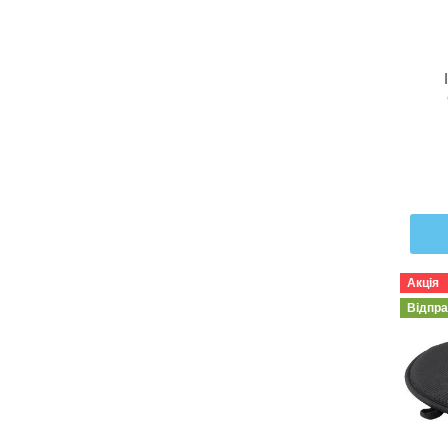
Акція
Відпр