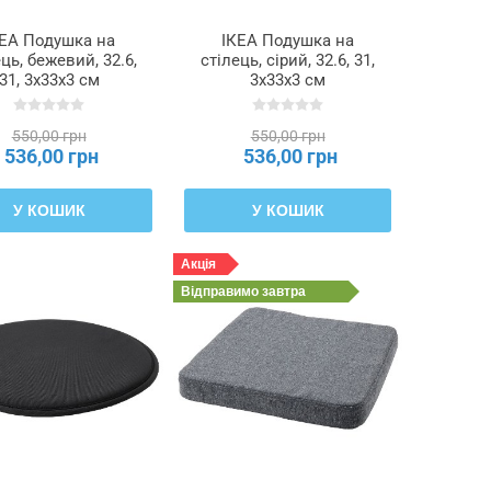
КЕА Подушка на
ІКЕА Подушка на
ць, бежевий, 32.6,
стілець, сірий, 32.6, 31,
31, 3x33x3 см
3x33x3 см
ÄLVGRÄSMAL,
ÄLVGRÄSMAL,
905.382.18
005.381.14
550,00 грн
550,00 грн
536,00 грн
536,00 грн
У КОШИК
У КОШИК
Акція
Відправимо
завтра