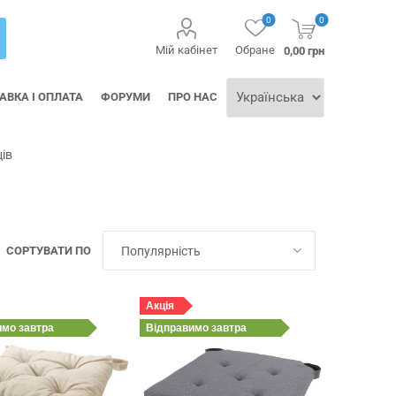
0
0
Мій кабінет
Обране
0,00 грн
АВКА І ОПЛАТА
ФОРУМИ
ПРО НАС
ів
СОРТУВАТИ ПО
Акція
имо
завтра
Відправимо
завтра