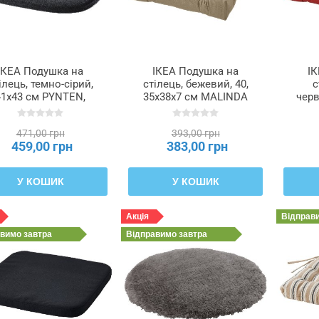
ІКЕА Подушка на
ІКЕА Подушка на
І
ілець, темно-сірий,
стілець, бежевий, 40,
с
41x43 см PYNTEN,
35x38x7 см MALINDA
черв
304.732.05
МАЛІНДА, 105.715.70
см M
471,00 грн
393,00 грн
459,00 грн
383,00 грн
У КОШИК
У КОШИК
Акція
Відправ
авимо
завтра
Відправимо
завтра