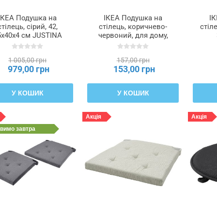
ІКЕА Подушка на
ІКЕА Подушка на
І
стілець, сірий, 42,
стілець, коричнево-
стіле
5x40x4 см JUSTINA
червоний, для дому,
СТИНА, 195.032.18
саду, 36 см
ÄNGSFRÄKEN,
1 005,00 грн
157,00 грн
806.247.54
979,00 грн
153,00 грн
У КОШИК
У КОШИК
Акція
Акція
авимо
завтра