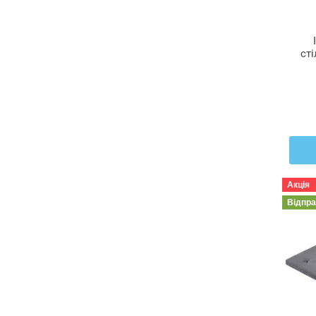
сті
Акція
Відпр