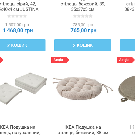
стілець, сірий, 42,
стілець, бежевий, 39,
стіл
5x40x4 см JUSTINA
35x37x5 см
38×3
СТИНА, 295.032.32
ÅKERVINDEFLY,
ВІП
205.602.03
1 507,00 грн
785,00 грн
1 468,00 грн
765,00 грн
У КОШИК
У КОШИК
Акція
Акція
ІКЕА Подушка на
ІКЕА Подушка на
І
ілець, натуральний,
стілець, бежевий, 38 см
с