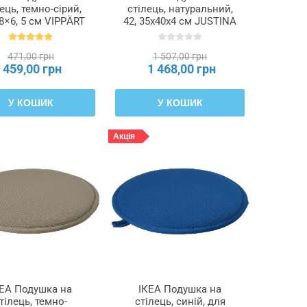
ець, темно-сірий,
стілець, натуральний,
8×6, 5 см VIPPÄRT
42, 35x40x4 см JUSTINA
ПЕРТ, 205.990.45
ЮСТИНА, 995.032.38
471,00 грн
1 507,00 грн
459,00 грн
1 468,00 грн
У КОШИК
У КОШИК
Акція
КЕА Подушка на
ІКЕА Подушка на
тілець, темно-
стілець, синій, для