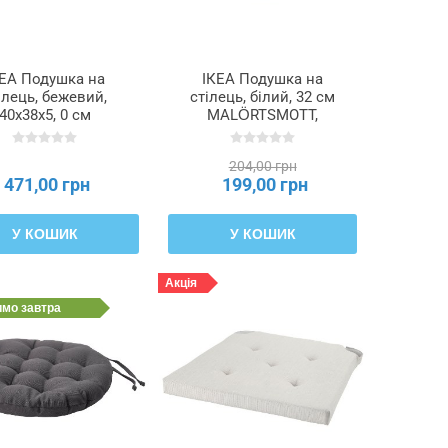
КЕА Подушка на
ІКЕА Подушка на
ілець, бежевий,
стілець, білий, 32 см
40x38x5, 0 см
MALÖRTSMOTT,
VATTENMOTT,
205.635.60
505.730.15
204,00 грн
471,00 грн
199,00 грн
У КОШИК
У КОШИК
Акція
имо
завтра