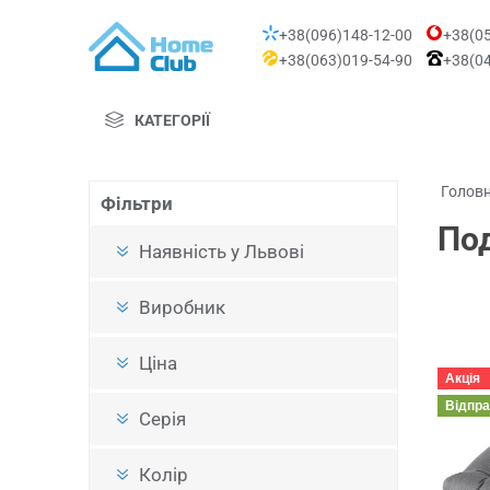
+38(096)148-12-00
+38(05
+38(063)019-54-90
+38(04
КАТЕГОРІЇ
Голов
Фільтри
Под
Наявність у Львові
Виробник
Ціна
Акція
Відпр
Серія
Колір