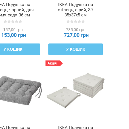
КЕА Подушка на
ІКЕА Подушка на
лець, чорний, для
стілець, сірий, 39,
му, саду, 36 см
35x37x5 см
ÄNGSFRÄKEN,
ÅKERVINDEFLY,
706.297.71
405.543.62
157,00 грн
785,00 грн
153,00 грн
727,00 грн
У КОШИК
У КОШИК
Акція
КЕА Подушка на
ІКЕА Подушка на