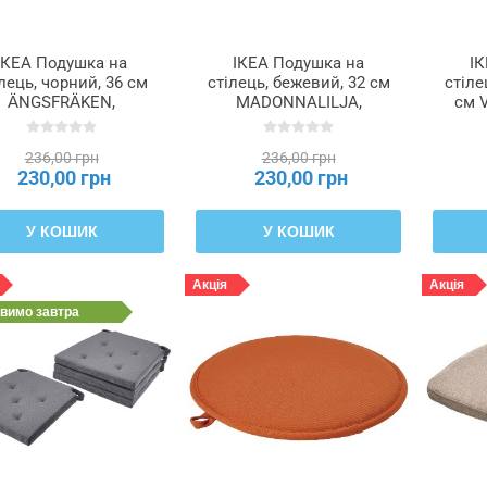
ІКЕА Подушка на
ІКЕА Подушка на
І
лець, чорний, 36 см
стілець, бежевий, 32 см
стіле
ÄNGSFRÄKEN,
MADONNALILJA,
см 
405.730.54
705.597.25
236,00 грн
236,00 грн
230,00 грн
230,00 грн
У КОШИК
У КОШИК
Акція
Акція
авимо
завтра