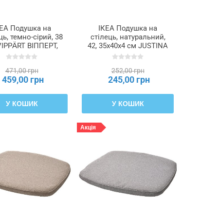
КЕА Подушка на
ІКЕА Подушка на
ць, темно-сірий, 38
стілець, натуральний,
VIPPÄRT ВІППЕРТ,
42, 35x40x4 см JUSTINA
906.121.66
ЮСТИНА, 901.750.00
471,00 грн
252,00 грн
459,00 грн
245,00 грн
У КОШИК
У КОШИК
Акція