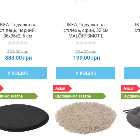
ІКЕА Подушка на
ІКЕА Подушка на
І
стілець, чорний,
стілець, сірий, 32 см
ст
36x36x2, 5 см
MALÖRTSMOTT,
STAGGSTARR,
005.531.52
805.087.35
393,00 грн
204,00 грн
383,00 грн
199,00 грн
У КОШИК
У КОШИК
Акція
Акція
авимо
завтра
Відправимо
завтра
Відправ