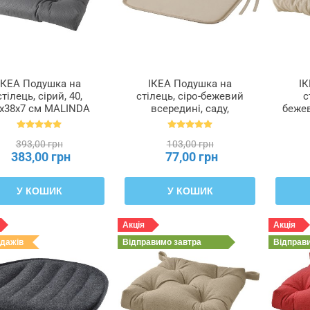
ІКЕА Подушка на
ІКЕА Подушка на
І
стілець, сірий, 40,
стілець, сіро-бежевий
с
x38x7 см MALINDA
всередині, саду,
бежев
ЛІНДА, 103.310.14
34x34x1, 0 см BRÄMÖN,
MAL
304.832.09
393,00 грн
103,00 грн
383,00 грн
77,00 грн
У КОШИК
У КОШИК
Акція
Акція
одажів
Відправимо
завтра
Відправ