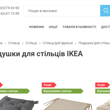
0)375-63-60
4)247-72-89
НОВИНКИ
АКЦІЇ
ТОВАРИ В НАЯВНОСТІ
ДОСТ
на
Стільці
Стільці
Стільці для їдальні
Подушки для стільц
ушки для стільців IKEA
Акція
Акція
авимо
завтра
Відправимо
завтра
Відправ