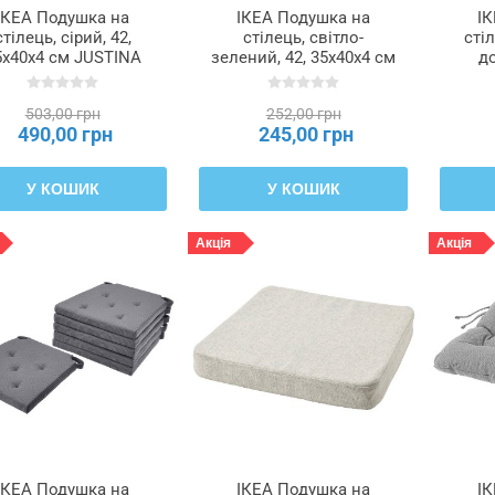
ІКЕА Подушка на
ІКЕА Подушка на
І
стілець, сірий, 42,
стілець, світло-
сті
5x40x4 см JUSTINA
зелений, 42, 35x40x4 см
до
СТИНА, 095.028.13
JUSTINA ЮСТИНА,
105.635.46
503,00 грн
252,00 грн
490,00 грн
245,00 грн
У КОШИК
У КОШИК
Акція
Акція
ІКЕА Подушка на
ІКЕА Подушка на
І