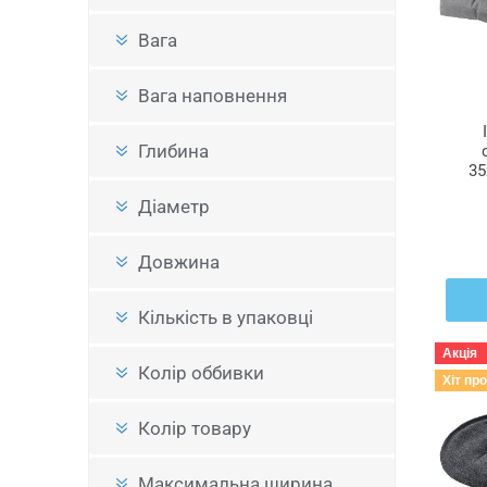
Вага
Вага наповнення
Глибина
35
МА
Діаметр
Довжина
Кількість в упаковці
Акція
Колір оббивки
Хіт пр
Колір товару
Максимальна ширина