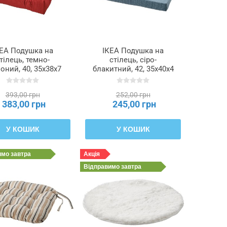
КЕА Подушка на
ІКЕА Подушка на
тілець, темно-
стілець, сіро-
оний, 40, 35x38x7
блакитний, 42, 35x40x4
ALINDA МАЛІНДА,
см JUSTINA ЮСТИНА,
105.728.00
605.675.99
393,00 грн
252,00 грн
383,00 грн
245,00 грн
У КОШИК
У КОШИК
имо
завтра
Акція
Відправимо
завтра