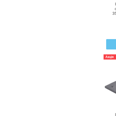
3
Ю
Акція