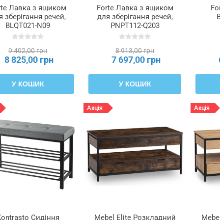
rte Лавка з ящиком
Forte Лавка з ящиком
Fo
я зберігання речей,
для зберігання речей,
BLQT021-N09
PNPT112-Q203
9 402,00 грн
8 913,00 грн
8 825,00 грн
7 697,00 грн
У КОШИК
У КОШИК
Акція
Акція
Kontrasto Сидіння
Mebel Elite Розкладний
Mebel