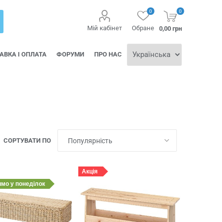
0
0
Мій кабінет
Обране
0,00 грн
АВКА І ОПЛАТА
ФОРУМИ
ПРО НАС
СОРТУВАТИ ПО
Акція
имо
у понеділок