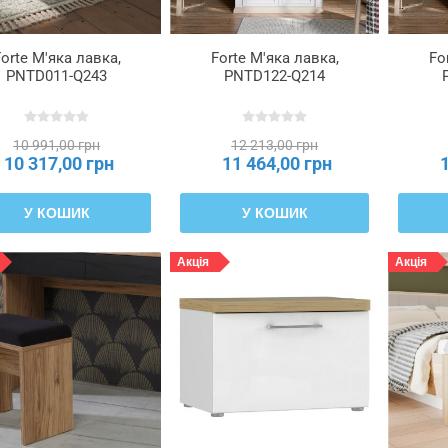
orte М'яка лавка,
Forte М'яка лавка,
Fo
PNTD011-Q243
PNTD122-Q214
10 991,00 грн
12 213,00 грн
10 317,00 грн
11 464,00 грн
У КОШИК
У КОШИК
Акція
Акція