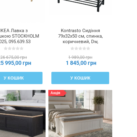
ІКЕА Лавка з
Kontrasto Сидіння
шкою STOCKHOLM
79x32x50 см, спинка,
025, 095.639.53
коричневий, Dw,
Meb000676
26 675,00 грн
1 989,00 грн
25 995,00 грн
1 845,00 грн
У КОШИК
У КОШИК
Акція