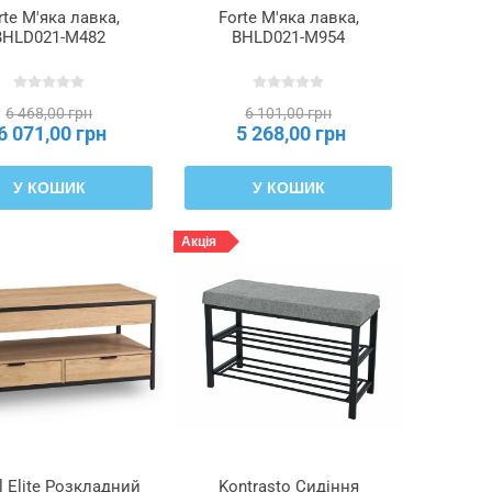
rte М'яка лавка,
Forte М'яка лавка,
BHLD021-M482
BHLD021-M954
6 468,00 грн
6 101,00 грн
6 071,00 грн
5 268,00 грн
У КОШИК
У КОШИК
Акція
 Elite Розкладний
Kontrasto Сидіння