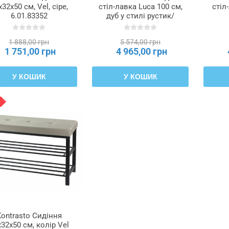
x32x50 см, Vel, сіре,
стіл-лавка Luca 100 см,
стіл
6.01.83352
дуб у стилі рустик/
чорний,
M
ME.LUCA/DRU/CZ/L
1 888,00 грн
5 574,00 грн
1 751,00 грн
4 965,00 грн
У КОШИК
У КОШИК
Kontrasto Сидіння
32x50 см, колір Vel