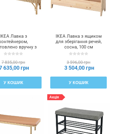
ІКЕА Лавка з
ІКЕА Лавка з ящиком
контейнером,
для зберігання речей,
товлено вручну з
сосна, 100 см
отанга, 120 см
PERJOHAN, 604.853.39
KNING ТОЛКНИНГ,
7 835,00 грн
3 596,00 грн
805.126.57
7 635,00 грн
3 504,00 грн
У КОШИК
У КОШИК
Акція