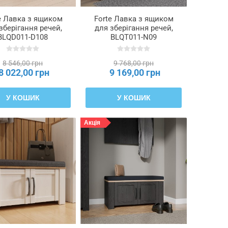
e Лавка з ящиком
Forte Лавка з ящиком
зберігання речей,
для зберігання речей,
BLQD011-D108
BLQT011-N09
8 546,00 грн
9 768,00 грн
8 022,00 грн
9 169,00 грн
У КОШИК
У КОШИК
Акція