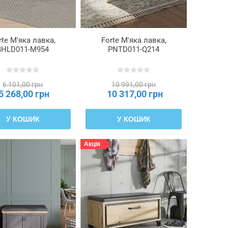
rte М'яка лавка,
Forte М'яка лавка,
BHLD011-M954
PNTD011-Q214
6 101,00 грн
10 991,00 грн
5 268,00 грн
10 317,00 грн
У КОШИК
У КОШИК
Акція