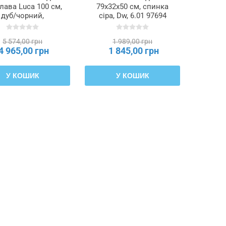
-лава Luca 100 см,
79x32x50 см, спинка
дуб/чорний,
сіра, Dw, 6.01 97694
E.LUCA/D/CZ/L
5 574,00 грн
1 989,00 грн
4 965,00 грн
1 845,00 грн
У КОШИК
У КОШИК