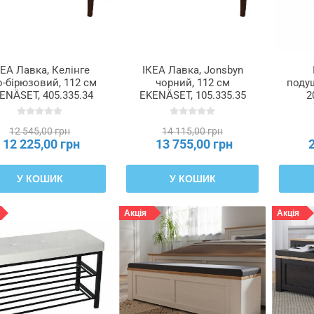
КЕА Лавка, Келінге
ІКЕА Лавка, Jonsbyn
о-бірюзовий, 112 см
чорний, 112 см
поду
ENÄSET, 405.335.34
EKENÄSET, 105.335.35
2
12 545,00 грн
14 115,00 грн
12 225,00 грн
13 755,00 грн
У КОШИК
У КОШИК
Акція
Акція