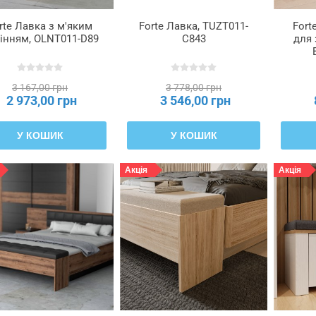
rte Лавка з м'яким
Forte Лавка, TUZT011-
Fort
інням, OLNT011-D89
C843
для 
3 167,00 грн
3 778,00 грн
2 973,00 грн
3 546,00 грн
У КОШИК
У КОШИК
Акція
Акція