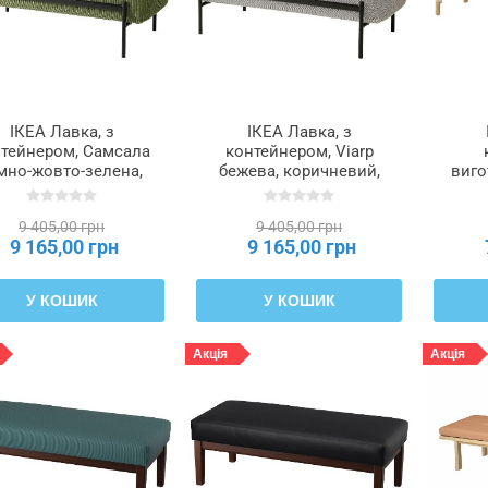
ІКЕА Лавка, з
ІКЕА Лавка, з
тейнером, Самсала
контейнером, Viarp
мно-жовто-зелена,
бежева, коричневий,
виго
103 см VALTORP,
103 см VALTORP,
р
405.702.39
005.623.40
TOL
9 405,00 грн
9 405,00 грн
9 165,00 грн
9 165,00 грн
У КОШИК
У КОШИК
Акція
Акція