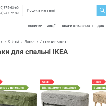
0)375-63-60
4)247-72-89
НОВИНКИ
АКЦІЇ
ТОВАРИ В НАЯВНОСТІ
ДОСТ
на
Стільці
Лавки
Лавки для спальні
ки для спальні IKEA
Акція
Акція
авимо
у понеділок
Відправимо
у понеділок
Відправ