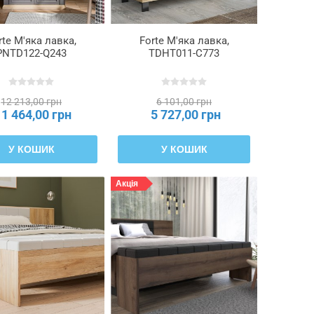
rte М'яка лавка,
Forte М'яка лавка,
PNTD122-Q243
TDHT011-C773
12 213,00 грн
6 101,00 грн
11 464,00 грн
5 727,00 грн
У КОШИК
У КОШИК
Акція