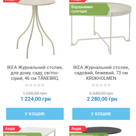
1
Відправимо
сьогодні
Довжина
2
Колір
рамки
ІКЕА Журнальний столик,
ІКЕА Журнальний столик,
Максимальне
для дому, саду, світло-
садовий, бежевий, 73 см
навантаження
сірий, 46 см TÅNEBRO,
KROKHOLMEN
605.549.88
КРОКХОЛЬМЕН,
803.364.66
1 256,00 грн
2 340,00 грн
Матеріал
1 224,00 грн
2 280,00 грн
Матеріал
У КОШИК
У КОШИК
виготовлення
Акція
Акція