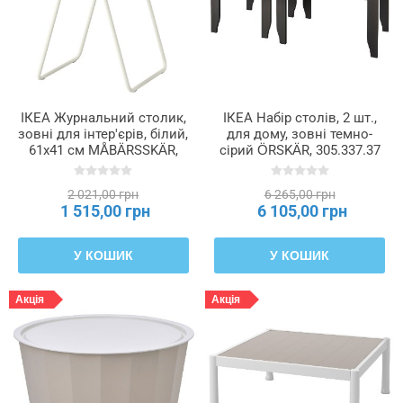
ІКЕА Журнальний столик,
ІКЕА Набір столів, 2 шт.,
зовні для інтер'єрів, білий,
для дому, зовні темно-
61x41 см MÅBÄRSSKÄR,
сірий ÖRSKÄR, 305.337.37
305.971.64
2 021,00 грн
6 265,00 грн
1 515,00 грн
6 105,00 грн
У КОШИК
У КОШИК
Акція
Акція