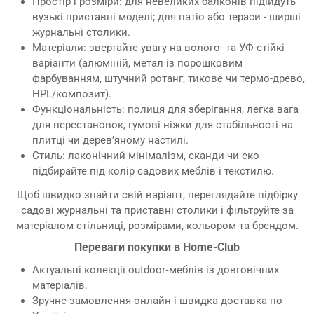
Простір і розміри: для невеликих балконів підійдуть
вузькі приставні моделі; для патіо або тераси - ширші
журнальні столики.
Матеріали: звертайте увагу на волого- та УФ-стійкі
варіанти (алюміній, метал із порошковим
фарбуванням, штучний ротанг, тикове чи термо-древо,
HPL/композит).
Функціональність: полиця для зберігання, легка вага
для перестановок, гумові ніжки для стабільності на
плитці чи дерев’яному настилі.
Стиль: лаконічний мінімалізм, сканди чи еко -
підбирайте під колір садових меблів і текстилю.
Щоб швидко знайти свій варіант, переглядайте підбірку
садові журнальні та приставні столики і фільтруйте за
матеріалом стільниці, розмірами, кольором та брендом.
Переваги покупки в Home-Club
Актуальні колекції outdoor‑меблів із довговічних
матеріалів.
Зручне замовлення онлайн і швидка доставка по