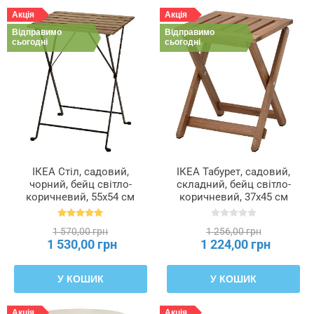
Акція
Акція
Відправимо
Відправимо
Висота
сьогодні
сьогодні
2
Висота
під
меблями
Глибина
ІКЕА Стіл, садовий,
ІКЕА Табурет, садовий,
сидіння
чорний, бейц світло-
складний, бейц світло-
коричневий, 55x54 см
коричневий, 37x45 см
TÄRNÖ ТЕРНО, 700.954.29
NÄMMARÖ, 705.103.00
Діаметр
1 570,00 грн
1 256,00 грн
1 530,00 грн
1 224,00 грн
Довжина
У КОШИК
У КОШИК
Довжина
Акція
Акція