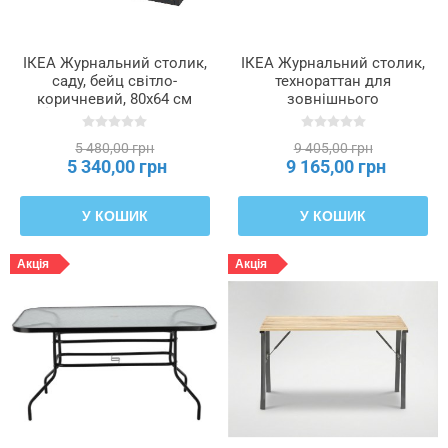
ІКЕА Журнальний столик,
ІКЕА Журнальний столик,
саду, бейц світло-
технораттан для
коричневий, 80x64 см
зовнішнього
HÅKANSKÄR, 705.971.62
використання, темно-
сірий, 110x58 см
5 480,00 грн
9 405,00 грн
VITTSKÄR, 805.755.55
5 340,00 грн
9 165,00 грн
У КОШИК
У КОШИК
Акція
Акція