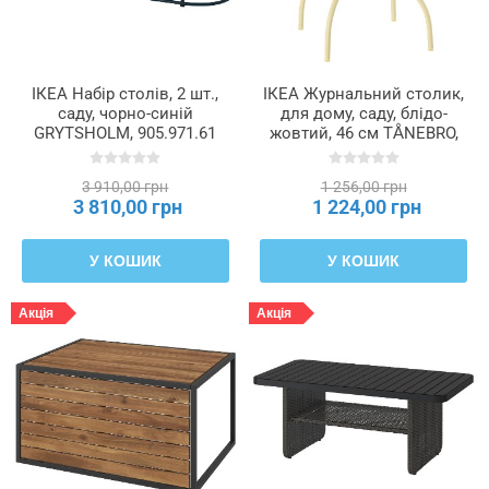
ІКЕА Набір столів, 2 шт.,
ІКЕА Журнальний столик,
саду, чорно-синій
для дому, саду, блідо-
GRYTSHOLM, 905.971.61
жовтий, 46 см TÅNEBRO,
706.051.62
3 910,00 грн
1 256,00 грн
3 810,00 грн
1 224,00 грн
У КОШИК
У КОШИК
Акція
Акція