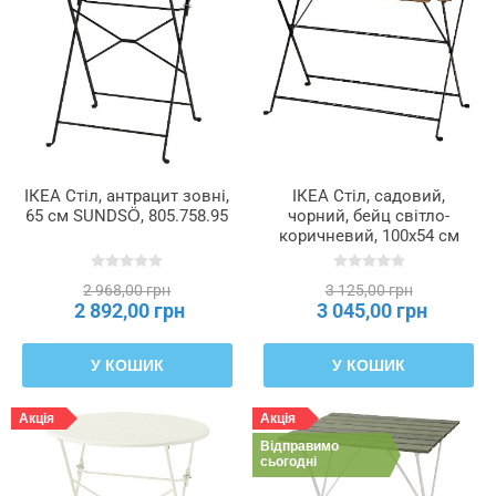
сидіння
ІКЕА Стіл, антрацит зовні,
ІКЕА Стіл, садовий,
65 см SUNDSÖ, 805.758.95
чорний, бейц світло-
коричневий, 100x54 см
TÄRNÖ ТЕРНО, 004.690.21
2 968,00 грн
3 125,00 грн
2 892,00 грн
3 045,00 грн
У КОШИК
У КОШИК
Акція
Акція
Відправимо
сьогодні