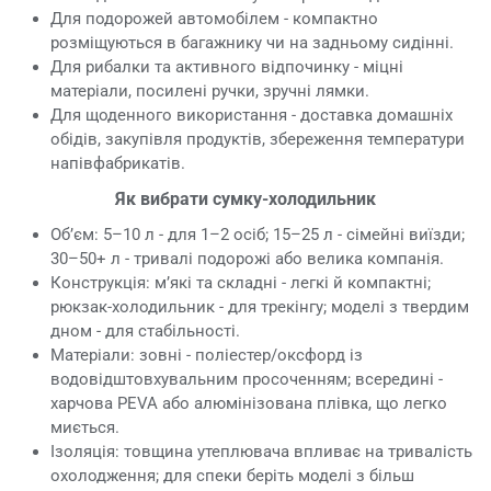
Для подорожей автомобілем - компактно
розміщуються в багажнику чи на задньому сидінні.
Для рибалки та активного відпочинку - міцні
матеріали, посилені ручки, зручні лямки.
Для щоденного використання - доставка домашніх
обідів, закупівля продуктів, збереження температури
напівфабрикатів.
Як вибрати сумку-холодильник
Об’єм: 5–10 л - для 1–2 осіб; 15–25 л - сімейні виїзди;
30–50+ л - тривалі подорожі або велика компанія.
Конструкція: м’які та складні - легкі й компактні;
рюкзак-холодильник - для трекінгу; моделі з твердим
дном - для стабільності.
Матеріали: зовні - поліестер/оксфорд із
водовідштовхувальним просоченням; всередині -
харчова PEVA або алюмінізована плівка, що легко
миється.
Ізоляція: товщина утеплювача впливає на тривалість
охолодження; для спеки беріть моделі з більш