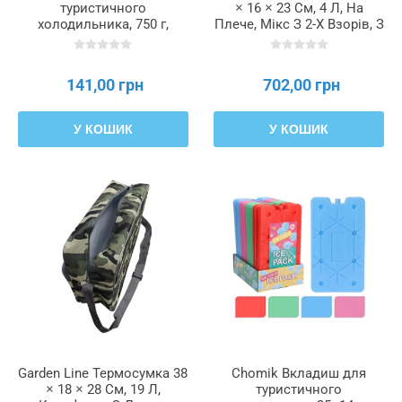
туристичного
× 16 × 23 См, 4 Л, На
холодильника, 750 г,
Плече, Мікс З 2-Х Взорів, З
AMS6217
Двома
Охолоджувальними
Вставками, IZO9318
141,00 грн
702,00 грн
У КОШИК
У КОШИК
Garden Line Термосумка 38
Chomik Вкладиш для
× 18 × 28 См, 19 Л,
туристичного