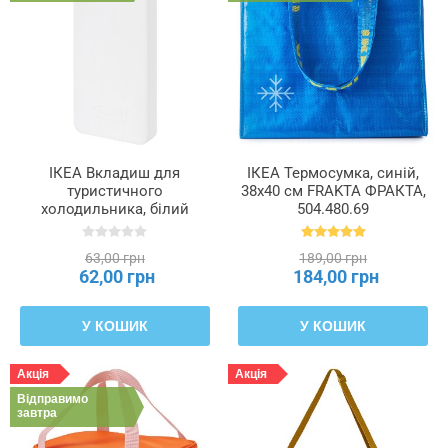
Довжина
Товщина
Ширина
ІКЕА Вкладиш для
ІКЕА Термосумка, синій,
туристичного
38x40 см FRAKTA ФРАКТА,
холодильника, білий
504.480.69
KYLKLAMP КІЛКЛЕМП,
803.333.97
63,00 грн
189,00 грн
62,00 грн
184,00 грн
У КОШИК
У КОШИК
Акція
Акція
Відправимо
завтра