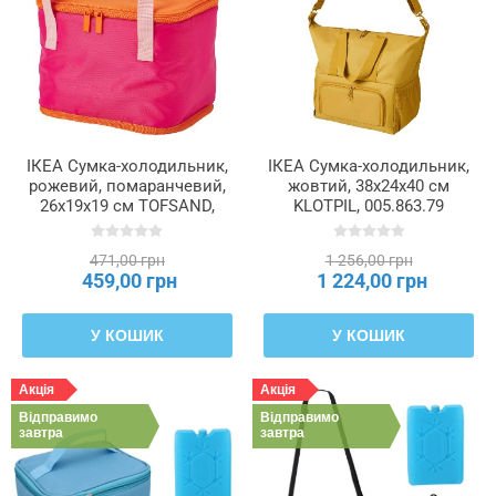
ІКЕА Сумка-холодильник,
ІКЕА Сумка-холодильник,
рожевий, помаранчевий,
жовтий, 38x24x40 см
26x19x19 см TOFSAND,
KLOTPIL, 005.863.79
706.195.93
471,00 грн
1 256,00 грн
459,00 грн
1 224,00 грн
У КОШИК
У КОШИК
Акція
Акція
Відправимо
Відправимо
завтра
завтра