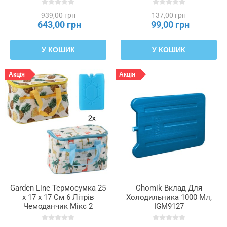
939,00 грн
137,00 грн
643,00 грн
99,00 грн
У КОШИК
У КОШИК
Акція
Акція
Garden Line Термосумка 25
Chomik Вклад Для
x 17 x 17 См 6 Літрів
Холодильника 1000 Мл,
Чемоданчик Мікс 2
IGM9127
Дизайни З Двома
Охолоджувальними