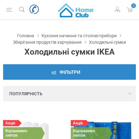
0
Наявність
у
Львові
Головна
Кухонне начиння та столові прибори
Виробник
Зберігання продуктів харчування
Холодильні сумки
Холодильні сумки IKEA
Ціна
ФІЛЬТРИ
Серія
Колір
Висота
Акція
Акція
Відправимо
Глибина
Відправимо
завтра
завтра