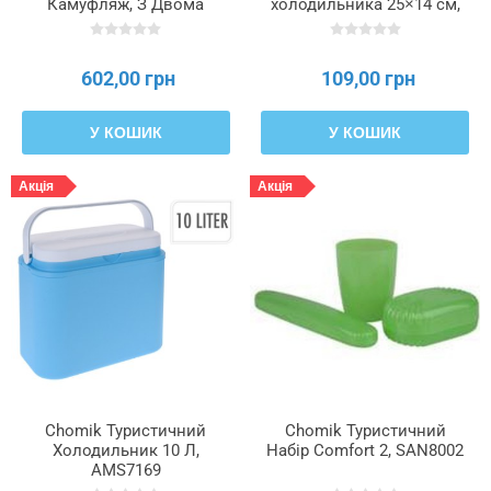
Камуфляж, З Двома
холодильника 25×14 см,
Охолоджувальними
AMS3294
Вставками, IZO9288
602,00 грн
109,00 грн
У КОШИК
У КОШИК
Акція
Акція
Chomik Туристичний
Chomik Туристичний
Холодильник 10 Л,
Набір Comfort 2, SAN8002
AMS7169