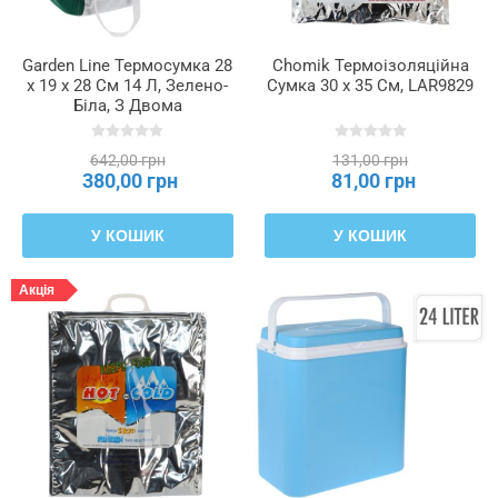
Garden Line Термосумка 28
Chomik Термоізоляційна
x 19 x 28 См 14 Л, Зелено-
Сумка 30 x 35 См, LAR9829
Біла, З Двома
Охолоджувальними
Вставками, IZO9325
642,00 грн
131,00 грн
380,00 грн
81,00 грн
У КОШИК
У КОШИК
Акція