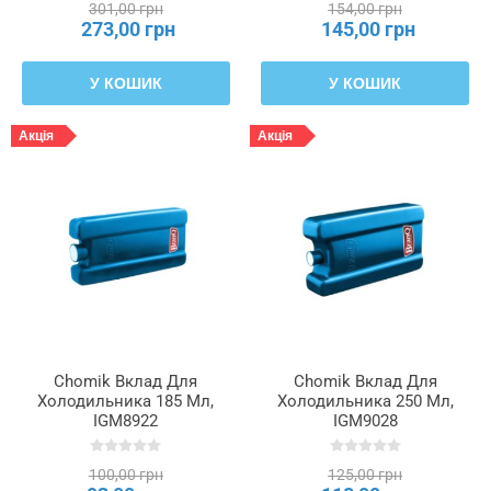
301,00 грн
154,00 грн
Вставками, IZO9264
273,00 грн
145,00 грн
У КОШИК
У КОШИК
Акція
Акція
Chomik Вклад Для
Chomik Вклад Для
Холодильника 185 Мл,
Холодильника 250 Мл,
IGM8922
IGM9028
100,00 грн
125,00 грн