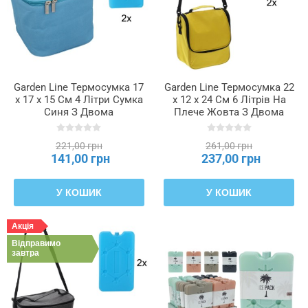
Garden Line Термосумка 17
Garden Line Термосумка 22
x 17 x 15 См 4 Літри Сумка
x 12 x 24 См 6 Літрів На
Синя З Двома
Плече Жовта З Двома
Охолоджувальними
Охолоджуючими
Вкладками, IZO9301
Вкладишами, IZO9295
221,00 грн
261,00 грн
141,00 грн
237,00 грн
У КОШИК
У КОШИК
Акція
Відправимо
завтра