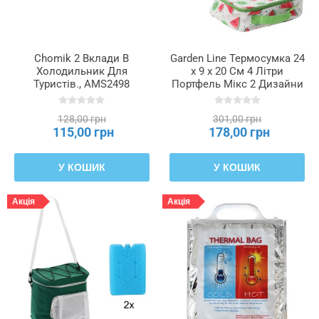
Chomik 2 Вклади В
Garden Line Термосумка 24
Холодильник Для
x 9 x 20 См 4 Літри
Туристів., AMS2498
Портфель Мікс 2 Дизайни
З Двома Охолоджуючими
Вставками, IZO9271
128,00 грн
301,00 грн
115,00 грн
178,00 грн
У КОШИК
У КОШИК
Акція
Акція