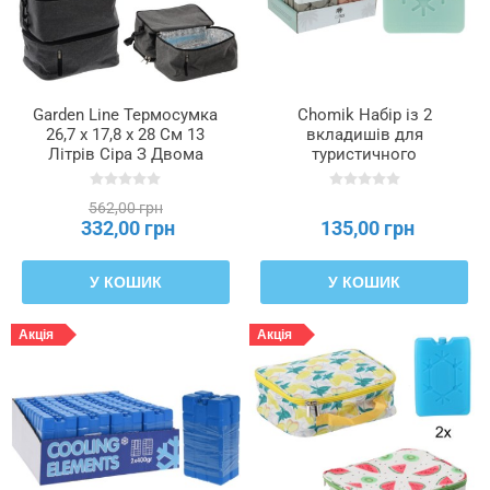
Garden Line Термосумка
Chomik Набір із 2
26,7 x 17,8 x 28 См 13
вкладишів для
Літрів Сіра З Двома
туристичного
Охолоджуючими
холодильника, AMS7375
Вставками, IZO9257
562,00 грн
332,00 грн
135,00 грн
У КОШИК
У КОШИК
Акція
Акція