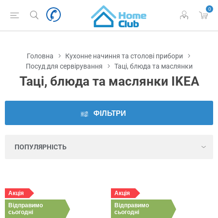
0
Наявність
у
Львові
Головна
Кухонне начиння та столові прибори
Виробник
Посуд для сервірування
Таці, блюда та маслянки
Таці, блюда та маслянки IKEA
Ціна
ФІЛЬТРИ
Серія
Колір
Висота
Акція
Акція
Відправимо
Діаметр
Відправимо
сьогодні
сьогодні