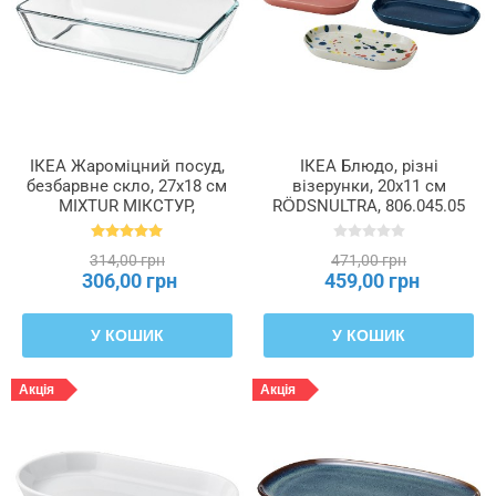
ІКЕА Жароміцний посуд,
ІКЕА Блюдо, різні
безбарвне скло, 27x18 см
візерунки, 20x11 см
MIXTUR МІКСТУР,
RÖDSNULTRA, 806.045.05
600.587.62
314,00 грн
471,00 грн
306,00 грн
459,00 грн
У КОШИК
У КОШИК
Акція
Акція