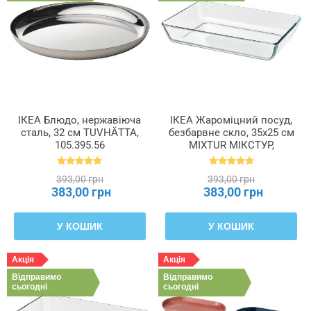
Довжина
Ємність
Кількість
ІКЕА Блюдо, нержавіюча
ІКЕА Жароміцний посуд,
у
сталь, 32 см TUVHÄTTA,
безбарвне скло, 35x25 см
пачці
105.395.56
MIXTUR МІКСТУР,
800.587.61
Матеріал
393,00 грн
393,00 грн
383,00 грн
383,00 грн
Товщина
У КОШИК
У КОШИК
Форма
Акція
Акція
Відправимо
Відправимо
сьогодні
сьогодні
Ширина