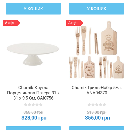
У КОШИК
У КОШИК
Акція
Акція
Chomik Кругла
Chomik Гриль-Набір 5Ел,
Порцелянова Патера 31 x
ANA04370
31 x 9,5 См, CAI0756
368,00 грн
519,00 грн
328,00 грн
356,00 грн