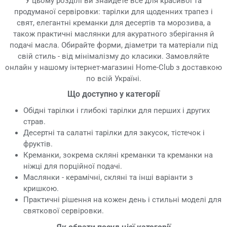
У цьому розділі ви знайдете все для красивої та
продуманої сервіровки: тарілки для щоденних трапез і
свят, елегантні креманки для десертів та морозива, а
також практичні маслянки для акуратного зберігання й
подачі масла. Обирайте форми, діаметри та матеріали під
свій стиль - від мінімалізму до класики. Замовляйте
онлайн у нашому інтернет-магазині Home-Club з доставкою
по всій Україні.
Що доступно у категорії
Обідні тарілки і глибокі тарілки для перших і других
страв.
Десертні та салатні тарілки для закусок, тістечок і
фруктів.
Креманки, зокрема скляні креманки та креманки на
ніжці для порційної подачі.
Маслянки - керамічні, скляні та інші варіанти з
кришкою.
Практичні рішення на кожен день і стильні моделі для
святкової сервіровки.