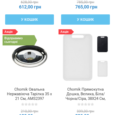
628,00 грн
785,00 грн
612,00 грн
765,00 грн
У КОШИК
У КОШИК
Акція
Акція
Відправимо
сьогодні
Chomik Овальна
Chomik Прямокутна
Нержавіюча Тарілка 35 x
Дошка, Велика, Біла/
21 См, AMS2397
Чорна/Сіра, 38X24 См,
9275, PRA3613
210,00 грн
339,00 грн