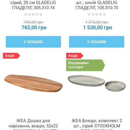
сірий, 20 см GLADELIG
шт., синій GLADELIG
ГЛАДЕЛІГ, 305.310.74
ГЛАДЕЛІГ, 105.310.70
785,00 грн
1 570,00 грн
765,00 грн
1 530,00 грн
У КОШИК
У КОШИК
Акція
Акція
Відправимо
сьогодні
ІКЕА Дошка для
ІКЕА Блюдо, комплект 2
нарізання, акація, 52x22
шт., сірий STOCKHOLM