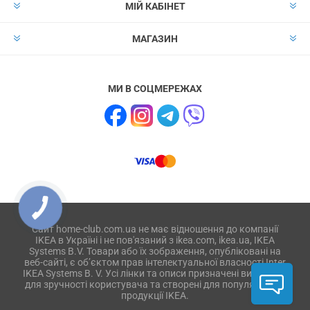
МІЙ КАБІНЕТ
МАГАЗИН
МИ В СОЦМЕРЕЖАХ
Сайт home-club.com.ua не має відношення до компанії
IKEA в Україні і не пов'язаний з ikea.com, ikea.ua, IKEA
Systems B.V. Товари або їх зображення, опубліковані на
веб-сайті, є об’єктом прав інтелектуальної власності Inter
IKEA Systems B. V. Усі лінки та описи призначені виключно
для зручності користувача та створені для популяризації
продукції IKEA.