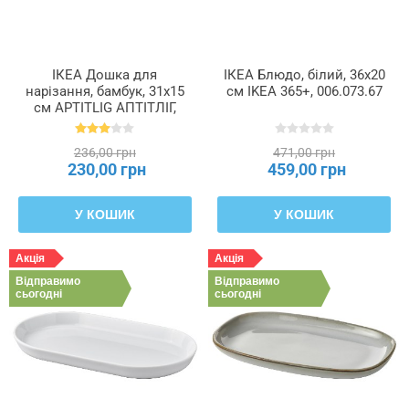
ІКЕА Дошка для
ІКЕА Блюдо, білий, 36x20
нарізання, бамбук, 31x15
см IKEA 365+, 006.073.67
см APTITLIG АПТІТЛІГ,
405.572.47
236,00 грн
471,00 грн
230,00 грн
459,00 грн
У КОШИК
У КОШИК
Акція
Акція
Відправимо
Відправимо
сьогодні
сьогодні