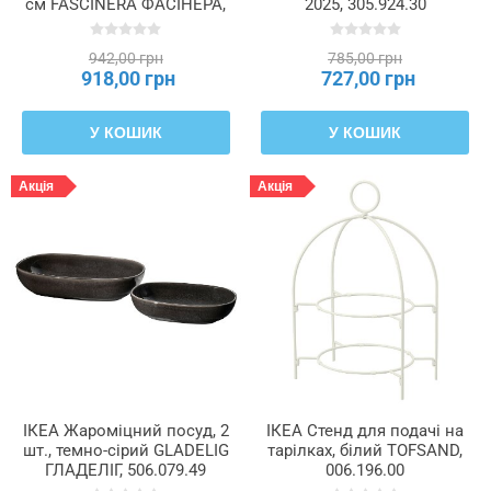
см FASCINERA ФАСІНЕРА,
2025, 305.924.30
405.033.63
942,00 грн
785,00 грн
918,00 грн
727,00 грн
У КОШИК
У КОШИК
Акція
Акція
ІКЕА Жароміцний посуд, 2
ІКЕА Стенд для подачі на
шт., темно-сірий GLADELIG
тарілках, білий TOFSAND,
ГЛАДЕЛІГ, 506.079.49
006.196.00