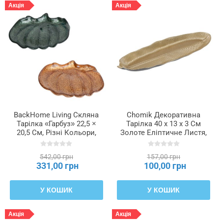
Акція
Акція
BackHome Living Скляна
Chomik Декоративна
Тарілка «Гарбуз» 22,5 ×
Тарілка 40 x 13 x 3 См
20,5 См, Різні Кольори,
Золоте Еліптичне Листя,
IBO4652
VEN7823
542,00 грн
157,00 грн
331,00 грн
100,00 грн
У КОШИК
У КОШИК
Акція
Акція