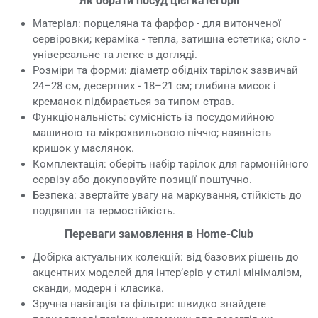
Як обрати посуд цієї категорії
Матеріал: порцеляна та фарфор - для витонченої
сервіровки; кераміка - тепла, затишна естетика; скло -
універсальне та легке в догляді.
Розміри та форми: діаметр обідніх тарілок зазвичай
24–28 см, десертних - 18–21 см; глибина мисок і
креманок підбирається за типом страв.
Функціональність: сумісність із посудомийною
машиною та мікрохвильовою піччю; наявність
кришок у маслянок.
Комплектація: оберіть набір тарілок для гармонійного
сервізу або докуповуйте позиції поштучно.
Безпека: звертайте увагу на маркування, стійкість до
подряпин та термостійкість.
Переваги замовлення в Home-Club
Добірка актуальних колекцій: від базових рішень до
акцентних моделей для інтер’єрів у стилі мінімалізм,
сканди, модерн і класика.
Зручна навігація та фільтри: швидко знайдете