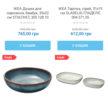
ІКЕА Дошка для
ІКЕА Тарілка, сірий, 31x19
нарізання, бамбук, 35x22
см GLADELIG ГЛАДЕЛІГ,
см STOLTHET, 305.128.10
004.571.55
785,00 грн
628,00 грн
765,00 грн
612,00 грн
У КОШИК
У КОШИК
Акція
Акція