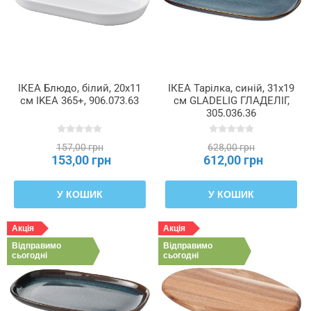
ІКЕА Блюдо, білий, 20x11
ІКЕА Тарілка, синій, 31x19
см IKEA 365+, 906.073.63
см GLADELIG ГЛАДЕЛІГ,
305.036.36
157,00 грн
628,00 грн
153,00 грн
612,00 грн
У КОШИК
У КОШИК
Акція
Акція
Відправимо
Відправимо
сьогодні
сьогодні