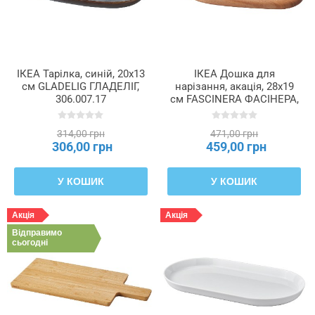
ІКЕА Тарілка, синій, 20x13
ІКЕА Дошка для
см GLADELIG ГЛАДЕЛІГ,
нарізання, акація, 28x19
306.007.17
см FASCINERA ФАСІНЕРА,
005.033.60
314,00 грн
471,00 грн
306,00 грн
459,00 грн
У КОШИК
У КОШИК
Акція
Акція
Відправимо
сьогодні