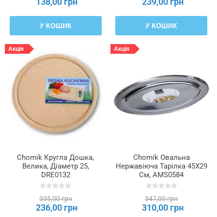
138,00 грн
239,00 грн
У КОШИК
У КОШИК
Акція
Акція
Chomik Кругла Дошка,
Chomik Овальна
Велика, Діаметр 25,
Нержавіюча Тарілка 45X29
DRE0132
См, AMS0584
335,00 грн
347,00 грн
236,00 грн
310,00 грн