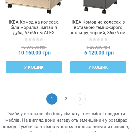
ІКЕА Комод на колесах,
ІКЕА Комод на колесах, з
біла морилка, імітація
вставкою темно-сірого
дуба, 67x66 см ALEX
кольору, чорний, 36x76 см
АЛЕКС, 504.735.44
ALEX АЛЕКС, 696.280.32
10 975,00 грн
6 280,00 грн
10 160,00 грн
6 120,00 грн
У КОШИК
У КОШИК
1
2
Тумби у вітальню або іншу кімнату - незамінні предмети
меблів. На вигляд вони нагадують зменшений у розмірах
комод. Тумбочка в кімнату теж має кілька висувних ящиків,