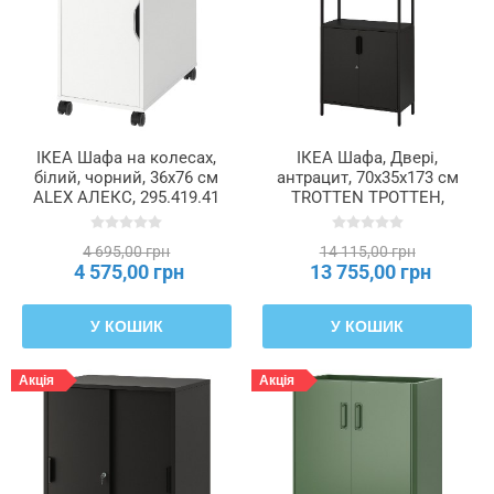
ІКЕА Шафа на колесах,
ІКЕА Шафа, Двері,
білий, чорний, 36x76 см
антрацит, 70x35x173 см
ALEX АЛЕКС, 295.419.41
TROTTEN ТРОТТЕН,
404.748.36
4 695,00 грн
14 115,00 грн
4 575,00 грн
13 755,00 грн
У КОШИК
У КОШИК
Акція
Акція