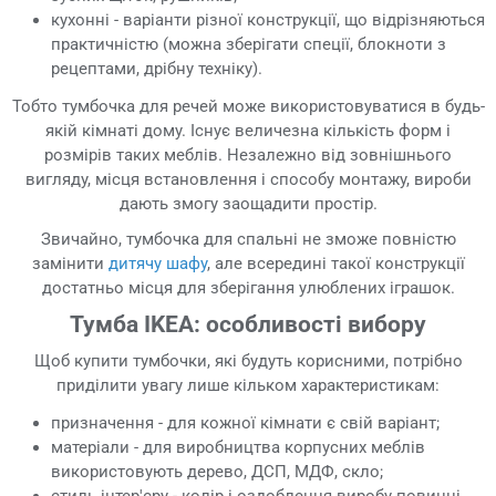
кухонні - варіанти різної конструкції, що відрізняються
практичністю (можна зберігати спеції, блокноти з
рецептами, дрібну техніку).
Тобто тумбочка для речей може використовуватися в будь-
якій кімнаті дому. Існує величезна кількість форм і
розмірів таких меблів. Незалежно від зовнішнього
вигляду, місця встановлення і способу монтажу, вироби
дають змогу заощадити простір.
Звичайно, тумбочка для спальні не зможе повністю
замінити
дитячу шафу
, але всередині такої конструкції
достатньо місця для зберігання улюблених іграшок.
Тумба IKEA: особливості вибору
Щоб купити тумбочки, які будуть корисними, потрібно
приділити увагу лише кільком характеристикам:
призначення - для кожної кімнати є свій варіант;
матеріали - для виробництва корпусних меблів
використовують дерево, ДСП, МДФ, скло;
стиль інтер'єру - колір і оздоблення виробу повинні