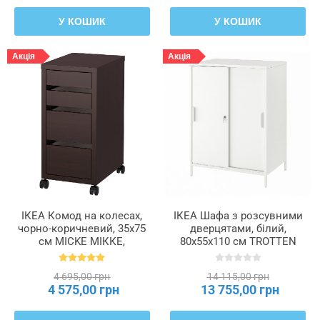
У КОШИК
У КОШИК
Акція
Акція
ІКЕА Комод на колесах,
ІКЕА Шафа з розсувними
чорно-коричневий, 35x75
дверцятами, білий,
см MICKE МІККЕ,
80x55x110 см TROTTEN
802.447.49
ТРОТТЕН, 604.747.60
4 695,00 грн
14 115,00 грн
4 575,00 грн
13 755,00 грн