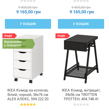
9 405,00 грн
9 405,00 грн
Товщина
9 165,00 грн
9 165,00 грн
фасаду
з
плити
У КОШИК
У КОШИК
Акція
Акція
Ширина
Відправимо
у понеділок
Ширина
шухляди
(внутрішня)
ІКЕА Комод на колесах,
ІКЕА Комод, антрацит,
білий, чорний, 36x76 см
34x56 см TROTTEN
ALEX АЛЕКС, 594.222.20
ТРОТТЕН, 404.748.41