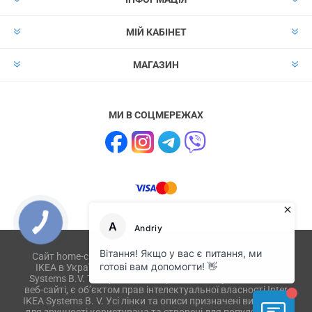
МІЙ КАБІНЕТ
МАГАЗИН
МИ В СОЦМЕРЕЖАХ
Сайт home-club.com.ua не має відношення до компанії
IKEA в Україні і не пов'язаний з ikea.com, ikea.ua, IKEA
Systems B.V. Товари або їх зображення, опубліковані на
веб-сайті, є об’єктом прав інтелектуальної власності Inter
IKEA Systems B. V. Усі лінки та описи призначені виключно
для зручності користувача та створені для популяризації