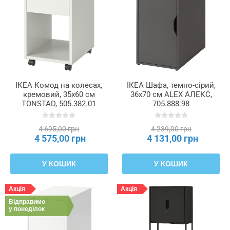
ІКЕА Комод на колесах,
ІКЕА Шафа, темно-сірий,
кремовий, 35x60 см
36x70 см ALEX АЛЕКС,
TONSTAD, 505.382.01
705.888.98
4 695,00 грн
4 239,00 грн
4 575,00 грн
4 131,00 грн
У КОШИК
У КОШИК
Акція
Акція
Відправимо
у понеділок