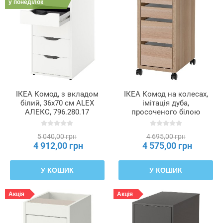
у понеділок
ІКЕА Комод, з вкладом
ІКЕА Комод на колесах,
білий, 36x70 см ALEX
імітація дуба,
АЛЕКС, 796.280.17
просоченого білою
морилкою, 35x75 см
MICKE МІККЕ, 204.926.95
5 040,00 грн
4 695,00 грн
4 912,00 грн
4 575,00 грн
У КОШИК
У КОШИК
Акція
Акція