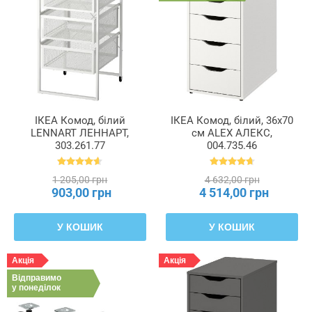
Внутрішнє
розділення
шухляди
Глибина
ІКЕА Комод, білий
ІКЕА Комод, білий, 36x70
LENNART ЛЕННАРТ,
см ALEX АЛЕКС,
303.261.77
004.735.46
Глибина
шухляди
(внутрішня)
1 205,00 грн
4 632,00 грн
903,00 грн
4 514,00 грн
Діаметр
У КОШИК
У КОШИК
Довжина
Акція
Акція
Відправимо
у понеділок
Довжина