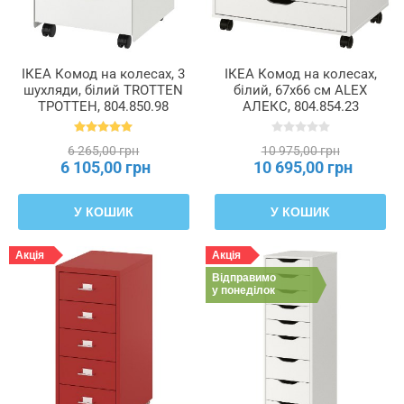
навантаження
на
верхні
кільця
ІКЕА Комод на колесах, 3
ІКЕА Комод на колесах,
/
шухляди, білий TROTTEN
білий, 67x66 см ALEX
стільницю
ТРОТТЕН, 804.850.98
АЛЕКС, 804.854.23
(кг)
6 265,00 грн
10 975,00 грн
6 105,00 грн
10 695,00 грн
Макс.
навантаження
на
У КОШИК
У КОШИК
полиці
(кг)
Акція
Акція
Відправимо
Макс.
у понеділок
навантаження
на
шухляду
(кг)