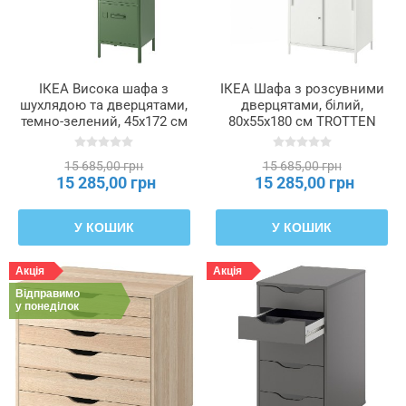
ІКЕА Висока шафа з
ІКЕА Шафа з розсувними
шухлядою та дверцятами,
дверцятами, білий,
темно-зелений, 45x172 см
80x55x180 см TROTTEN
IDÅSEN ІДОСЕН,
ТРОТТЕН, 804.747.59
104.964.01
15 685,00 грн
15 685,00 грн
15 285,00 грн
15 285,00 грн
У КОШИК
У КОШИК
Акція
Акція
Відправимо
у понеділок