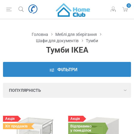
0
Наявність
у
Львові
Головна
Меблі для зберігання
Виробник
Шафи для документів
Тумби
Тумби IKEA
Ціна
ФІЛЬТРИ
Серія
Колір
Висота
Акція
Акція
Хіт продажів
Висота
Відправимо
у понеділок
комплекту