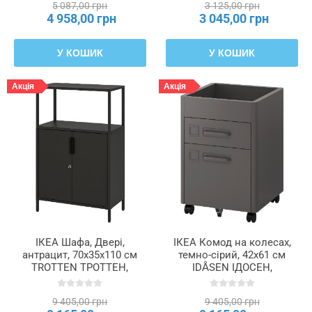
5 087,00 грн
3 125,00 грн
4 958,00 грн
3 045,00 грн
У КОШИК
У КОШИК
Акція
Акція
ІКЕА Шафа, Двері,
ІКЕА Комод на колесах,
антрацит, 70x35x110 см
темно-сірий, 42x61 см
TROTTEN ТРОТТЕН,
IDÅSEN ІДОСЕН,
604.748.35
303.609.82
9 405,00 грн
9 405,00 грн