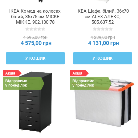
Матеріал
ІКЕА Комод на колесах,
ІКЕА Шафа, білий, 36x70
білий, 35x75 см MICKE
см ALEX АЛЕКС,
Матеріал
МІККЕ, 902.130.78
505.637.52
ніжок
4 695,00 грн
4 239,00 грн
4 575,00 грн
4 131,00 грн
Матеріал
ручки
У КОШИК
У КОШИК
Навантаження
Акція
Акція
на
Відправимо
Відправимо
полицю
у понеділок
у понеділок
Споживання
потужності
Тип
використовуваної