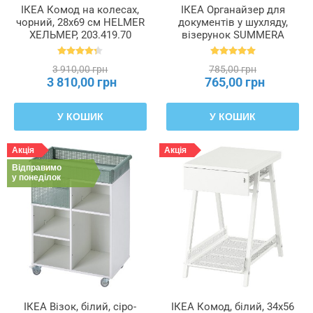
панелі
ІКЕА Комод на колесах,
ІКЕА Органайзер для
—
чорний, 28x69 см HELMER
документів у шухляду,
фасад
ХЕЛЬМЕР, 203.419.70
візерунок SUMMERA
СУММЕРА, 202.522.66
3 910,00 грн
785,00 грн
Тип
3 810,00 грн
765,00 грн
використовуваної
плити
—
У КОШИК
У КОШИК
боковини
Акція
Акція
Тип
Відправимо
у понеділок
використовуваної
плити
—
верхній
вінцевий
елемент
Тип
ІКЕА Візок, білий, сіро-
ІКЕА Комод, білий, 34x56
використовуваної