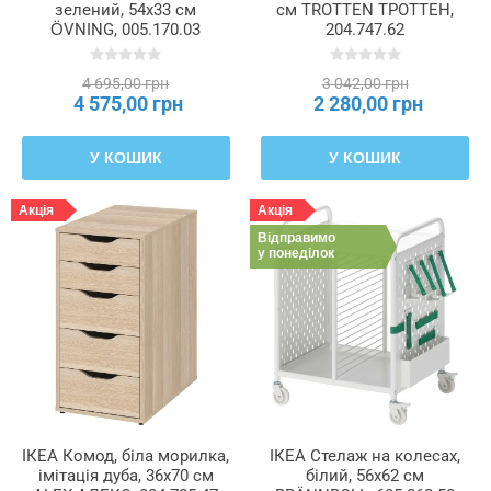
зелений, 54x33 см
см TROTTEN ТРОТТЕН,
плити
ÖVNING, 005.170.03
204.747.62
—
полиці
4 695,00 грн
3 042,00 грн
4 575,00 грн
2 280,00 грн
Тип
джерела
У КОШИК
У КОШИК
світла
Акція
Акція
Тип
Відправимо
задньої
у понеділок
стінки
всередині
Тип
напрямної
Тип
ІКЕА Комод, біла морилка,
ІКЕА Стелаж на колесах,
ніжок
імітація дуба, 36x70 см
білий, 56x62 см