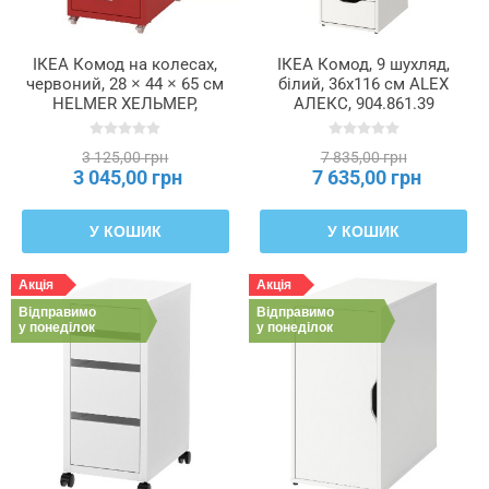
Максимальна
міцність
коліс
ІКЕА Комод на колесах,
ІКЕА Комод, 9 шухляд,
червоний, 28 × 44 × 65 см
білий, 36x116 см ALEX
HELMER ХЕЛЬМЕР,
АЛЕКС, 904.861.39
206.250.25
Максимальне
навантаження
3 125,00 грн
7 835,00 грн
3 045,00 грн
7 635,00 грн
максимальне
У КОШИК
У КОШИК
навантаження
на
малу
Акція
Акція
шухляду
Відправимо
Відправимо
у понеділок
у понеділок
Максимальне
навантаження/
висувна
шухляда