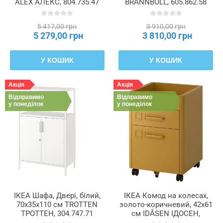
ALEX АЛЕКС, 804.735.47
BRÄNNBOLL, 605.862.58
Тип
5 417,00 грн
3 910,00 грн
окантовки
5 279,00 грн
3 810,00 грн
У КОШИК
У КОШИК
Тип
плівки
Акція
Акція
Відправимо
Відправимо
Товщина
у понеділок
у понеділок
боковини
Товщина
верхнього
кільця
Товщина
ІКЕА Шафа, Двері, білий,
ІКЕА Комод на колесах,
нижнього
70x35x110 см TROTTEN
золото-коричневий, 42x61
кільця
ТРОТТЕН, 304.747.71
см IDÅSEN ІДОСЕН,
503.979.13