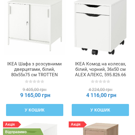
ІКЕА Шафа з розсувними
ІКЕА Комод на колесах,
дверцятами, білий,
білий, чорний, 36x50 см
80x55x75 см TROTTEN
ALEX АЛЕКС, 595.826.66
ТРОТТЕН, 404.747.61
9 405,00 грн
4 224,00 грн
9 165,00 грн
4 116,00 грн
У КОШИК
У КОШИК
Акція
Акція
Відправимо