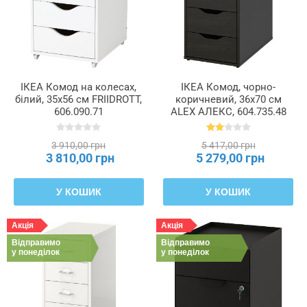
Кількість
світлових
точок
Кількість
ІКЕА Комод на колесах,
ІКЕА Комод, чорно-
центральних
білий, 35x56 см FRIIDROTT,
коричневий, 36x70 см
вінців
606.090.71
ALEX АЛЕКС, 604.735.48
3 910,00 грн
5 417,00 грн
Кількість
3 810,00 грн
5 279,00 грн
шухляд
У КОШИК
У КОШИК
Колір
корпусу
Акція
Акція
світильника
Відправимо
Відправимо
у понеділок
у понеділок
Колір
ніжок