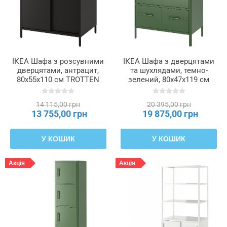
ІКЕА Шафа з розсувними
ІКЕА Шафа з дверцятами
дверцятами, антрацит,
та шухлядами, темно-
80x55x110 см TROTTEN
зелений, 80x47x119 см
ТРОТТЕН, 204.748.37
IDÅSEN ІДОСЕН,
904.963.98
14 115,00 грн
20 395,00 грн
13 755,00 грн
19 875,00 грн
У КОШИК
У КОШИК
Акція
Акція