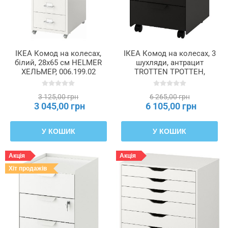
Колір
ручки
ІКЕА Комод на колесах,
ІКЕА Комод на колесах, 3
Колір
білий, 28x65 см HELMER
шухляди, антрацит
світла
ХЕЛЬМЕР, 006.199.02
TROTTEN ТРОТТЕН,
704.850.94
3 125,00 грн
6 265,00 грн
Колір
3 045,00 грн
6 105,00 грн
товару
У КОШИК
У КОШИК
Макс.
навантаження
Акція
Акція
/
малий
Хіт продажів
висувний
ящик
Макс.