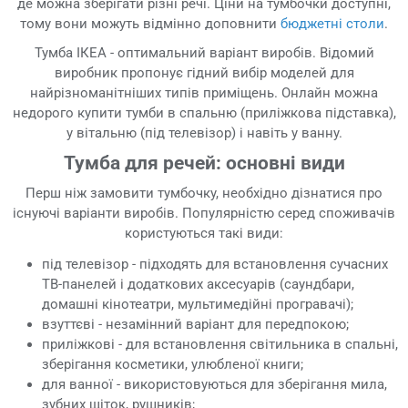
де можна зберігати різні речі. Ціни на тумбочки доступні,
тому вони можуть відмінно доповнити
бюджетні столи
.
Тумба ІКЕА - оптимальний варіант виробів. Відомий
виробник пропонує гідний вибір моделей для
найрізноманітніших типів приміщень. Онлайн можна
недорого купити тумби в спальню (приліжкова підставка),
у вітальню (під телевізор) і навіть у ванну.
Тумба для речей: основні види
Перш ніж замовити тумбочку, необхідно дізнатися про
існуючі варіанти виробів. Популярністю серед споживачів
користуються такі види:
під телевізор - підходять для встановлення сучасних
ТВ-панелей і додаткових аксесуарів (саундбари,
домашні кінотеатри, мультимедійні програвачі);
взуттєві - незамінний варіант для передпокою;
приліжкові - для встановлення світильника в спальні,
зберігання косметики, улюбленої книги;
для ванної - використовуються для зберігання мила,
зубних щіток, рушників;