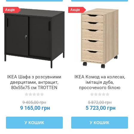
Акція
Акція
ІКЕА Шафа з розсувними
ІКЕА Комод на колесах,
дверцятами, антрацит,
імітація дуба,
80x55x75 см TROTTEN
просоченого білою
ТРОТТЕН, 004.748.38
морилкою, чорний, 36x76
см ALEX АЛЕКС,
9 405,00 грн
5 872,00 грн
394.222.21
9 165,00 грн
5 723,00 грн
У КОШИК
У КОШИК