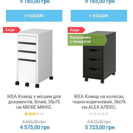
9 165,00 грн
9 165,00 грн
У КОШИК
У КОШИК
Акція
Акція
Відправимо
у понеділок
ІКЕА Комод з місцем для
ІКЕА Комод на колесах,
документів, білий, 35x75
чорно-коричневий, 36x76
см MICKE МІККЕ,
см ALEX АЛЕКС,
502.130.80
294.221.94
4 695,00 грн
5 872,00 грн
4 575,00 грн
5 723,00 грн