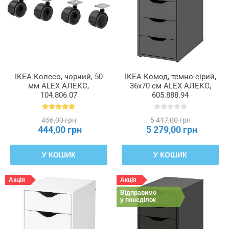
ручки
Кількість
в
упаковці
ІКЕА Колесо, чорний, 50
ІКЕА Комод, темно-сірий,
мм ALEX АЛЕКС,
36x70 см ALEX АЛЕКС,
Кількість
104.806.07
605.888.94
відкритих
ніш
456,00 грн
5 417,00 грн
444,00 грн
5 279,00 грн
Кількість
дверцят
У КОШИК
У КОШИК
Кількість
Акція
Акція
полиць
Відправимо
з
у понеділок
плити