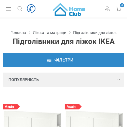
0
Наявність
у
Львові
Головна
Ліжка та матраци
Підголівники для ліжок
Виробник
Підголівники для ліжок IKEA
Ціна
ФІЛЬТРИ
Серія
Колір
Висота
Акція
Акція
Глибина