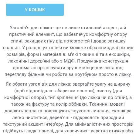
У КОШИК
Узголів’я для ліжка - це не лише стильний акцент, а й
практичний елемент, що забезпечує комфортну опору
спині, захищає стіну від потертостей і додає затишку
спальні. У розділі узголів’я ви можете обрати моделі різних
розмірів, форм і матеріалів: м’які тканинні та з екошкіри,
лаконічні дерев’яні або з МДФ. Продумана конструкція
допомагає організувати зручне місце для читання,
перегляду фільмів чи роботи за ноутбуком просто в ліжку.
Як обрати узголів’я для ліжка: звертайте увагу на ширину
(щоб відповідала габаритам основи), висоту (для
комфортної опори), тип кріплення (до ліжка чи до стіни), а
також на фактуру та колір оббивки. Тканинні моделі
додають тепла та покращують звукопоглинання, екошкіра
легко чиститься, дерев’яні - підкреслять природний
текстурний акцент інтер’єру. Для мінімалістичних просторів
підійдуть гладкі панелі, для класичних - каретна стяжка або