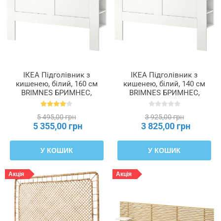
Колір
оббивки
Колір
товару
ІКЕА Підголівник з
ІКЕА Підголівник з
кишенею, білий, 160 см
кишенею, білий, 140 см
BRIMNES БРИМНЕС,
BRIMNES БРИМНЕС,
Макс.
802.287.11
202.287.09
ширина
матраца
5 495,00 грн
3 925,00 грн
5 355,00 грн
3 825,00 грн
Матеріал
У КОШИК
У КОШИК
оббивки
Акція
Акція
Мінімальна
ширина
матраца