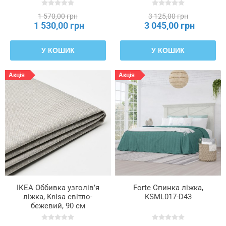
LJUSFJÄLLET, 806.021.82
LJUSFJÄLLET, 206.021.80
1 570,00 грн
3 125,00 грн
1 530,00 грн
3 045,00 грн
У КОШИК
У КОШИК
Акція
Акція
ІКЕА Оббивка узголів’я
Forte Спинка ліжка,
ліжка, Knisa світло-
KSML017-D43
бежевий, 90 см
LJUSFJÄLLET, 006.253.85