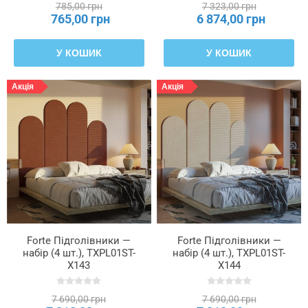
785,00 грн
7 323,00 грн
765,00 грн
6 874,00 грн
У КОШИК
У КОШИК
Акція
Акція
Forte Підголівники —
Forte Підголівники —
набір (4 шт.), TXPL01ST-
набір (4 шт.), TXPL01ST-
X143
X144
7 690,00 грн
7 690,00 грн