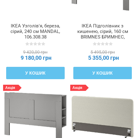
ІКЕА Узголів'я, береза,
ІКЕА Підголівник з
сірий, 240 см MANDAL,
кишенею, сірий, 160 см
106.308.38
BRIMNES БРИМНЕС,
906.027.99
9 420,00 грн
5 495,00 грн
9 180,00 грн
5 355,00 грн
У КОШИК
У КОШИК
Акція
Акція