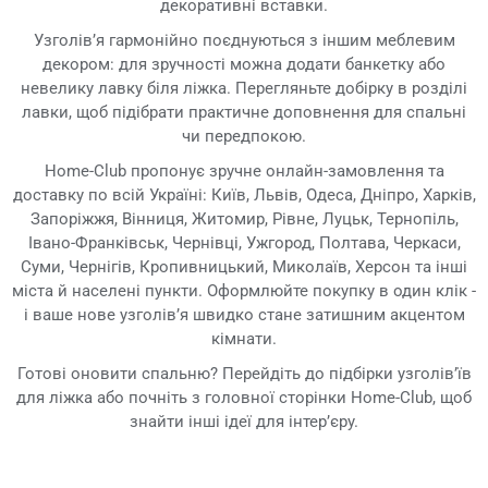
декоративні вставки.
Узголів’я гармонійно поєднуються з іншим меблевим
декором: для зручності можна додати банкетку або
невелику лавку біля ліжка. Перегляньте добірку в розділі
лавки, щоб підібрати практичне доповнення для спальні
чи передпокою.
Home-Club пропонує зручне онлайн-замовлення та
доставку по всій Україні: Київ, Львів, Одеса, Дніпро, Харків,
Запоріжжя, Вінниця, Житомир, Рівне, Луцьк, Тернопіль,
Івано-Франківськ, Чернівці, Ужгород, Полтава, Черкаси,
Суми, Чернігів, Кропивницький, Миколаїв, Херсон та інші
міста й населені пункти. Оформлюйте покупку в один клік -
і ваше нове узголів’я швидко стане затишним акцентом
кімнати.
Готові оновити спальню? Перейдіть до підбірки узголів’їв
для ліжка або почніть з головної сторінки Home-Club, щоб
знайти інші ідеї для інтер’єру.