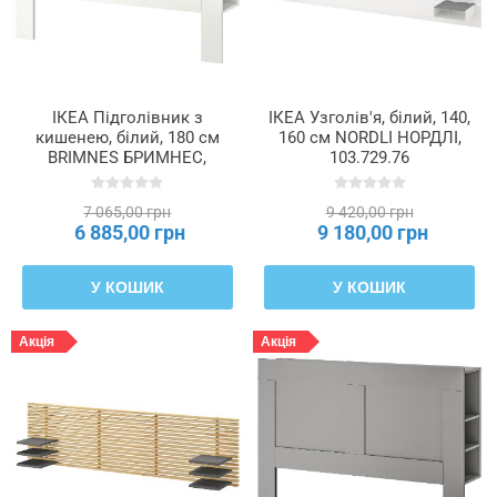
елемент
Тип
плівки
ІКЕА Підголівник з
ІКЕА Узголів'я, білий, 140,
кишенею, білий, 180 см
160 см NORDLI НОРДЛІ,
Товщина
BRIMNES БРИМНЕС,
103.729.76
602.287.12
7 065,00 грн
9 420,00 грн
Товщина
6 885,00 грн
9 180,00 грн
верхнього
кільця
У КОШИК
У КОШИК
Ширина
Акція
Акція
Ширина
матраца