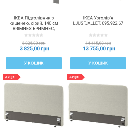
ІКЕА Підголівник з
ІКЕА Узголів'я
кишенею, сірий, 140 см
LJUSFJÄLLET, 095.922.67
BRIMNES БРИМНЕС,
106.027.98
3 925,00 грн
14 115,00 грн
3 825,00 грн
13 755,00 грн
У КОШИК
У КОШИК
Акція
Акція