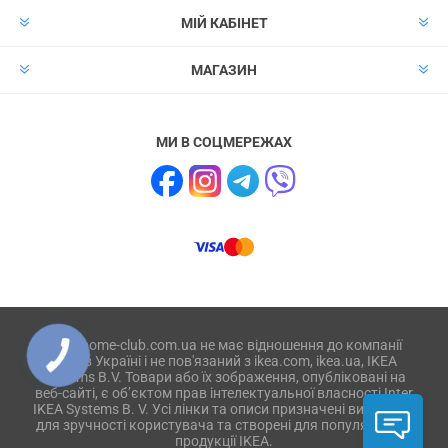
МІЙ КАБІНЕТ
МАГАЗИН
МИ В СОЦМЕРЕЖАХ
Сайт home-club.com.ua не має відношення до компанії
IKEA в Україні і не пов'язаний з ikea.com, ikea.ua, IKEA
Systems B.V. Товари або їх зображення, опубліковані на
веб-сайті, є об’єктом прав інтелектуальної власності Inter
IKEA Systems B. V. Усі лінки та описи призначені виключно
для зручності користувача та створені для популяризації
продукції IKEA.