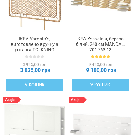
Навантаження
на
полицю
Наповнювач
ІКЕА Узголів'я,
ІКЕА Узголів'я, береза,
виготовлено вручну з
білий, 240 см MANDAL,
оббивки
ротанга TOLKNING
701.763.12
—
ТОЛКНИНГ, 305.126.31
синтетичний
матеріал
3 925,00 грн
9 420,00 грн
3 825,00 грн
9 180,00 грн
Оббивка
У КОШИК
У КОШИК
Тип
Акція
Акція
використовуваної
плити
—
верхній
вінцевий