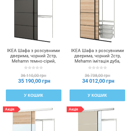
ІКЕА Шафа з розсувними
ІКЕА Шафа з розсувними
дверима, чорний 2стр,
дверима, чорний 2стр,
Mehamn темно-сірий,
Mehamn імітація дуба,
177x65x240 см SKYTTA /
просоченого білою
BOAXEL БОАКСЕЛЬ,
морилкою, 152x65x240 см
36 110,00 грн
36 738,00 грн
395.232.39
SKYTTA / BOAXEL
35 190,00 грн
34 012,00 грн
БОАКСЕЛЬ, 895.231.14
У КОШИК
У КОШИК
Акція
Акція