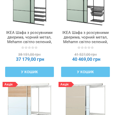
ІКЕА Шафа з розсувними
ІКЕА Шафа з розсувними
дверима, чорний метал,
дверима, чорний метал,
Mehamn світло-зелений,
Mehamn світло-зелений,
177x65x240 см SKYTTA /
202x65x240 см SKYTTA /
BOAXEL БОАКСЕЛЬ,
BOAXEL БОАКСЕЛЬ,
38 151,00 грн
41 527,00 грн
495.644.89
695.576.90
37 179,00 грн
40 469,00 грн
У КОШИК
У КОШИК
Акція
Акція