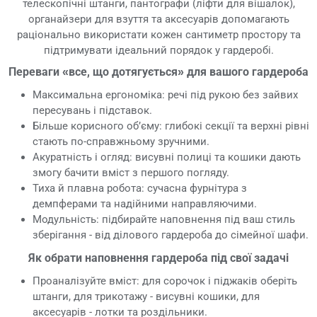
телескопічні штанги, пантографи (ліфти для вішалок),
органайзери для взуття та аксесуарів допомагають
раціонально використати кожен сантиметр простору та
підтримувати ідеальний порядок у гардеробі.
Переваги «все, що дотягується» для вашого гардероба
Максимальна ергономіка: речі під рукою без зайвих
пересувань і підставок.
Більше корисного об’єму: глибокі секції та верхні рівні
стають по-справжньому зручними.
Акуратність і огляд: висувні полиці та кошики дають
змогу бачити вміст з першого погляду.
Тиха й плавна робота: сучасна фурнітура з
демпферами та надійними направляючими.
Модульність: підбирайте наповнення під ваш стиль
зберігання - від ділового гардероба до сімейної шафи.
Як обрати наповнення гардероба під свої задачі
Проаналізуйте вміст: для сорочок і піджаків оберіть
штанги, для трикотажу - висувні кошики, для
аксесуарів - лотки та роздільники.