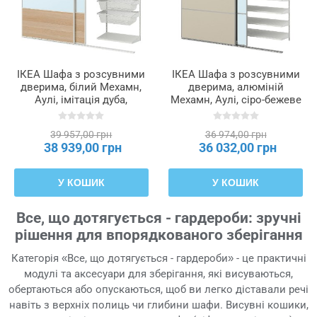
ІКЕА Шафа з розсувними
ІКЕА Шафа з розсувними
дверима, білий Мехамн,
дверима, алюміній
Аулі, імітація дуба,
Мехамн, Аулі, сіро-бежеве
просоченого білою
дзеркало, 177x65x205 см
морилкою, дзеркальний,
SKYTTA / BOAXEL
39 957,00 грн
36 974,00 грн
202x65x205 см SKYTTA /
БОАКСЕЛЬ, 095.621.71
38 939,00 грн
36 032,00 грн
BOAXEL БОАКСЕЛЬ,
295.621.94
У КОШИК
У КОШИК
Все, що дотягується - гардероби: зручні
рішення для впорядкованого зберігання
Категорія «Все, що дотягується - гардероби» - це практичні
модулі та аксесуари для зберігання, які висуваються,
обертаються або опускаються, щоб ви легко діставали речі
навіть з верхніх полиць чи глибини шафи. Висувні кошики,