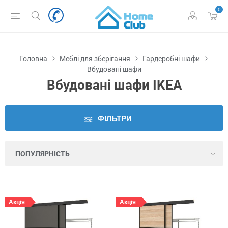
0
Наявність
у
Львові
Головна
Меблі для зберігання
Гардеробні шафи
Ціна
Вбудовані шафи
Вбудовані шафи IKEA
Серія
ФІЛЬТРИ
Колір
Висота
Глибина
Акція
Акція
Ширина