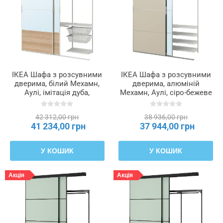
ІКЕА Шафа з розсувними
ІКЕА Шафа з розсувними
дверима, білий Мехамн,
дверима, алюміній
Аулі, імітація дуба,
Мехамн, Аулі, сіро-бежеве
просоченого білою
дзеркало, 177x65x240 см
морилкою, дзеркальний,
SKYTTA / BOAXEL
42 312,00 грн
38 936,00 грн
202x65x240 см SKYTTA /
БОАКСЕЛЬ, 695.621.73
41 234,00 грн
37 944,00 грн
BOAXEL БОАКСЕЛЬ,
795.621.96
У КОШИК
У КОШИК
Акція
Акція