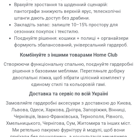
Врахуйте зростання та щоденний сценарій:
пантографи знижують верхній ярус, телескопічні
штанги дають доступ без драбини.
Закладіть запас: залиште 10–15% простору для
сезонних покупок і текстилю.
Поєднуйте рішення: кошики + полиці + органайзери
формують збалансований, універсальний гардероб.
Комбінуйте з іншими товарами Home Club
Створюючи функціональну спальню, поєднуйте гардеробні
рішення з базовими меблями. Перегляньте добірку
двоспальні ліжка, щоб зібрати цілісний комплект у
єдиному стилі та кольоровій гамі.
Доставка та сервіс по всій Україні
Замовляйте гардеробні аксесуари з доставкою до Києва,
Львова, Одеси, Харкова, Дніпра, Запоріжжя, Вінниці,
Чернівців, Івано-Франківська, Тернополя, Рівного,
Хмельницького, Чернігова, Сум, Житомира та інших міст.
Ми ретельно пакуємо фурнітуру й модулі, щоб вони
приїхали без пошкоджень, а консультація менеджера