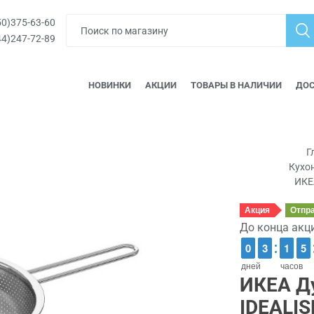
0)375-63-60
4)247-72-89
НОВИНКИ
АКЦИИ
ТОВАРЫ В НАЛИЧИИ
ДОС
Г
Кухо
ИКЕ
Акция
Отпр
До конца акц
9
9
0
0
2
2
3
3
1
1
1
1
4
4
5
5
дней
часов
ИКЕА Д
IDEALIS