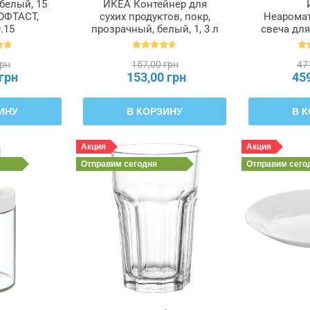
белый, 15
ИКЕА Контейнер для
ОФТАСТ,
сухих продуктов, покр,
Неарома
.15
прозрачный, белый, 1, 3 л
свеча для
IKEA 365+, 800.667.23
белый, 1
JUBLA ДЖУ
грн
157,00 грн
47
 грн
153,00 грн
45
ИНУ
В КОРЗИНУ
В 
Акция
Акция
Отправим
сегодня
Отправим
сего