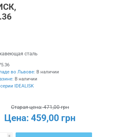
ИСК,
.36
жавеющая сталь
75.36
ладе во Львове:
В наличии
азине:
В наличии
 серии IDEALISK
Старая цена:
471,00 грн
Цена:
459,00 грн
i