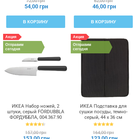
72,00 грн
62,00 грн
54,00 грн
46,00 грн
В КОРЗИНУ
В КОРЗИНУ
Акция
Акция
Отправим
Отправим
сегодня
сегодня
ИКЕА Набор ножей, 2
ИКЕА Подставка для
штуки, серый FÖRDUBBLA
сушки посуды, темно-
ФОРДУББЛА, 004.367.90
серый, 44 x 36 см
NYSKÖLJD НЮХОЛИД,
004.510.59
157,00 грн
164,00 грн
153,00 грн
123,00 грн