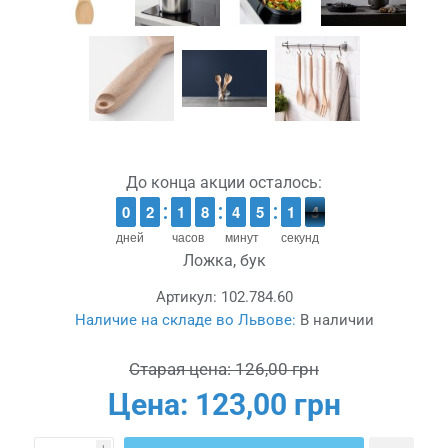
До конца акции осталось:
9
9
0
0
1
1
2
2
1
1
1
1
7
7
8
8
3
3
4
4
4
4
5
5
2
1
1
4
3
3
дней
часов
минут
секунд
Ложка, бук
Артикул:
102.784.60
Наличие на складе во Львове:
В наличии
Старая цена:
126,00 грн
Цена:
123,00 грн