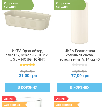
Отправим
Отправим
сегодня
сегодня
ИКЕА Органайзер,
ИКЕА Бесцветная
пластик, бежевый, 10 x 20
колонная свеча,
x 5 см NOJIG НОЙИГ,
естественный, 14 см 45
704.574.87
часов FENOMEN
ФЕНОМЕН, 205.284.11
41,00 грн
79,00 грн
31,00 грн
77,00 грн
В КОРЗИНУ
В КОРЗИНУ
Акция
Акция
Хит продаж
Хит продаж