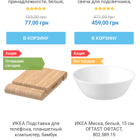
принадлежности, белый,
свеча для подсвечника,
55 x 49 x 19 см PÄRKLA
белый, 19 см 6 часов
ПЭРКЛА, 503.953.82
JUBLA ДЖУБЛ, 601.919.16
103,00 грн
471,00 грн
77,00 грн
459,00 грн
В КОРЗИНУ
В КОРЗИНУ
Акция
Акция
Отправим
Хит продаж
сегодня
ИКЕА Подставка для
ИКЕА Миска, белый, 15 см
телефона, планшетный
OFTAST ОФТАСТ,
компьютер, бамбук
802.589.15