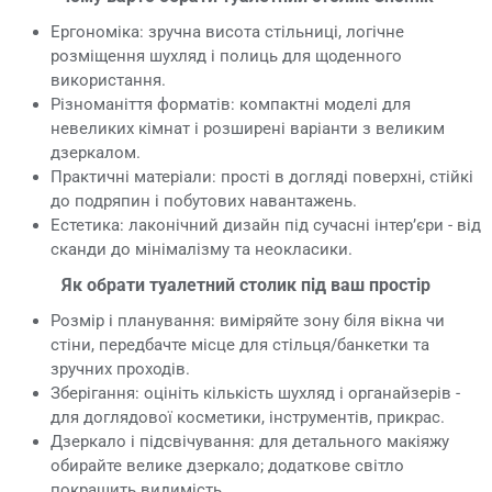
Ергономіка: зручна висота стільниці, логічне
розміщення шухляд і полиць для щоденного
використання.
Різноманіття форматів: компактні моделі для
невеликих кімнат і розширені варіанти з великим
дзеркалом.
Практичні матеріали: прості в догляді поверхні, стійкі
до подряпин і побутових навантажень.
Естетика: лаконічний дизайн під сучасні інтер’єри - від
сканди до мінімалізму та неокласики.
Як обрати туалетний столик під ваш простір
Розмір і планування: виміряйте зону біля вікна чи
стіни, передбачте місце для стільця/банкетки та
зручних проходів.
Зберігання: оцініть кількість шухляд і органайзерів -
для доглядової косметики, інструментів, прикрас.
Дзеркало і підсвічування: для детального макіяжу
обирайте велике дзеркало; додаткове світло
покращить видимість.