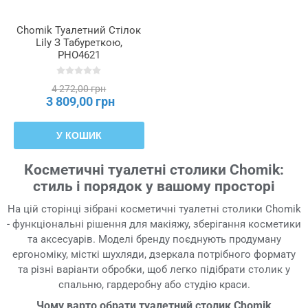
Chomik Туалетний Стілок
Lily З Табуреткою,
PHO4621
4 272,00 грн
3 809,00 грн
У КОШИК
Косметичні туалетні столики Chomik:
стиль і порядок у вашому просторі
На цій сторінці зібрані косметичні туалетні столики Chomik
- функціональні рішення для макіяжу, зберігання косметики
та аксесуарів. Моделі бренду поєднують продуману
ергономіку, місткі шухляди, дзеркала потрібного формату
та різні варіанти обробки, щоб легко підібрати столик у
спальню, гардеробну або студію краси.
Чому варто обрати туалетний столик Chomik