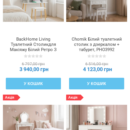
BackHome Living
Chomik Білий туалетний
Туалетний Столикдля
столик з дзеркалом +
Макіяжу Білий Ретро З
табурет, PHO3992
Круглим Дзеркалом +
Табуретка, PHO5803
6 797,00 грн
6 516,00 грн
3 940,00 грн
4 123,00 грн
У КОШИК
У КОШИК
Акція
Акція