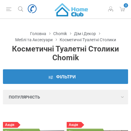
0
Наявність
у
Львові
Головна
Chomik
Дім і Декор
Ціна
Меблі та Аксесуари
Косметичні Туалетні Столики
Косметичні Туалетні Столики
Колір
Chomik
Дзеркало
ФІЛЬТРИ
Живлення
Кількість
шухляд
Акція
Акція
Колір