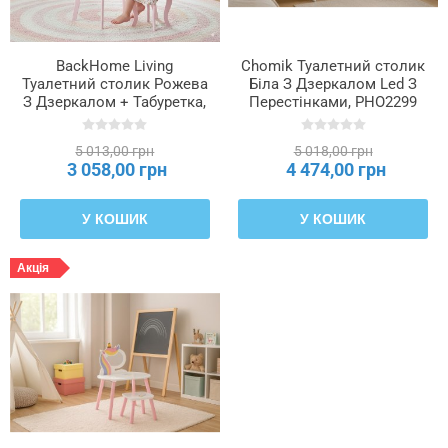
BackHome Living
Chomik Туалетний столик
Туалетний столик Рожева
Біла З Дзеркалом Led З
З Дзеркалом + Табуретка,
Перестінками, PHO2299
PHO0403
5 013,00 грн
5 018,00 грн
3 058,00 грн
4 474,00 грн
У КОШИК
У КОШИК
Акція