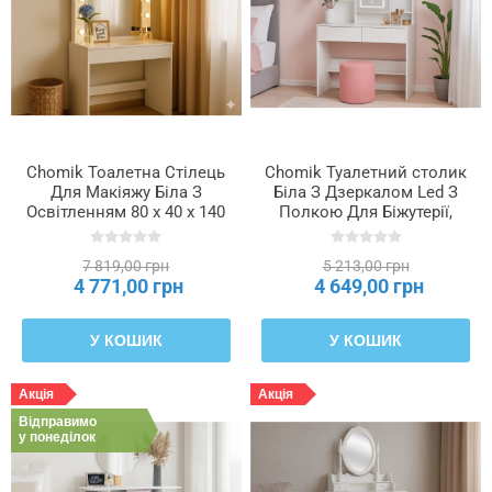
Chomik Тоалетна Стілець
Chomik Туалетний столик
Для Макіяжу Біла З
Біла З Дзеркалом Led З
Освітленням 80 x 40 x 140
Полкою Для Біжутерії,
См, PHO9452
PHO2282
7 819,00 грн
5 213,00 грн
4 771,00 грн
4 649,00 грн
У КОШИК
У КОШИК
Акція
Акція
Відправимо
у понеділок