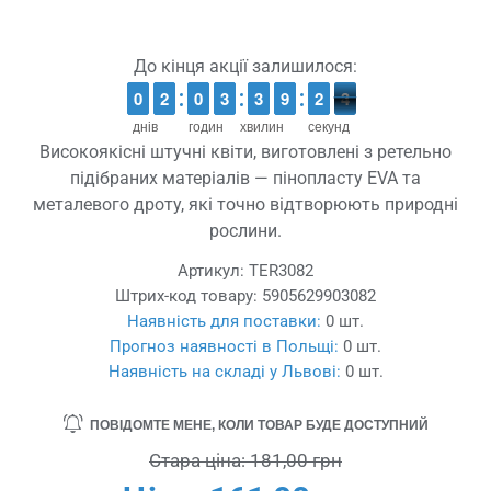
До кінця акції залишилося:
9
9
0
0
1
1
2
2
9
9
0
0
2
2
3
3
2
2
3
3
8
8
9
9
3
2
2
4
3
3
днів
годин
хвилин
секунд
Високоякісні штучні квіти, виготовлені з ретельно
підібраних матеріалів — пінопласту EVA та
металевого дроту, які точно відтворюють природні
рослини.
Артикул:
TER3082
Штрих-код товару:
5905629903082
Наявність для поставки:
0 шт.
Прогноз наявності в Польщі:
0 шт.
Наявність на складі у Львові:
0 шт.
ПОВІДОМТЕ МЕНЕ, КОЛИ ТОВАР БУДЕ ДОСТУПНИЙ
Стара ціна:
181,00 грн