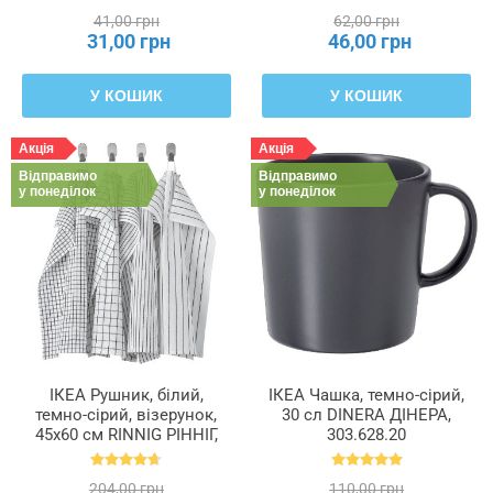
41,00 грн
62,00 грн
31,00 грн
46,00 грн
У КОШИК
У КОШИК
Акція
Акція
Відправимо
Відправимо
у понеділок
у понеділок
ІКЕА Рушник, білий,
ІКЕА Чашка, темно-сірий,
темно-сірий, візерунок,
30 сл DINERA ДІНЕРА,
45x60 см RINNIG РІННІГ,
303.628.20
204.763.46
204,00 грн
110,00 грн