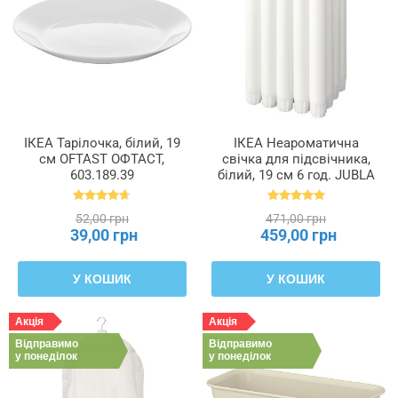
ІКЕА Тарілочка, білий, 19
ІКЕА Неароматична
см OFTAST ОФТАСТ,
свічка для підсвічника,
603.189.39
білий, 19 см 6 год. JUBLA
ДЖУБЛ, 601.919.16
52,00 грн
471,00 грн
39,00 грн
459,00 грн
У КОШИК
У КОШИК
Акція
Акція
Відправимо
Відправимо
у понеділок
у понеділок