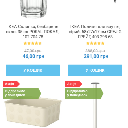
ІКЕА Склянка, безбарвне
ІКЕА Полиця для взуття,
скло, 35 сл POKAL ПОКАЛ,
сірий, 58x27x17 см GREJIG
102.704.78
ГРЕЙГ, 403.298.68
47,00 грн
388,00 грн
46,00 грн
291,00 грн
У КОШИК
У КОШИК
Акція
Акція
Відправимо
Відправимо
у понеділок
у понеділок