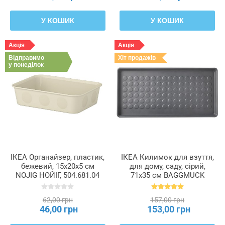
У КОШИК
У КОШИК
Акція
Акція
Відправимо
Хіт продажів
у понеділок
ІКЕА Органайзер, пластик,
ІКЕА Килимок для взуття,
бежевий, 15x20x5 см
для дому, саду, сірий,
NOJIG НОЙІГ, 504.681.04
71x35 см BAGGMUCK
БАГГМУКК, 603.297.11
62,00 грн
157,00 грн
46,00 грн
153,00 грн