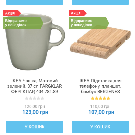
Акція
Акція
Відправимо
Відправимо
у понеділок
у понеділок
ІКЕА Чашка, Матовий
ІКЕА Підставка для
зелений, 37 сл FÄRGKLAR
телефону, планшет,
ФЕРГКЛАР, 404.781.89
бамбук BERGENES
БЕРГЕНЕС, 104.579.99
126,00 грн
110,00 грн
123,00 грн
107,00 грн
У КОШИК
У КОШИК