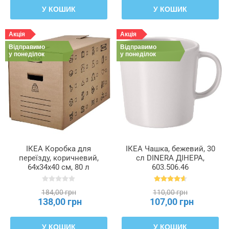
У КОШИК
У КОШИК
Акція
Акція
Відправимо
Відправимо
у понеділок
у понеділок
ІКЕА Коробка для
ІКЕА Чашка, бежевий, 30
переїзду, коричневий,
сл DINERA ДІНЕРА,
64x34x40 см, 80 л
603.506.46
DUNDERGUBBE, 405.345.62
184,00 грн
110,00 грн
138,00 грн
107,00 грн
У КОШИК
У КОШИК