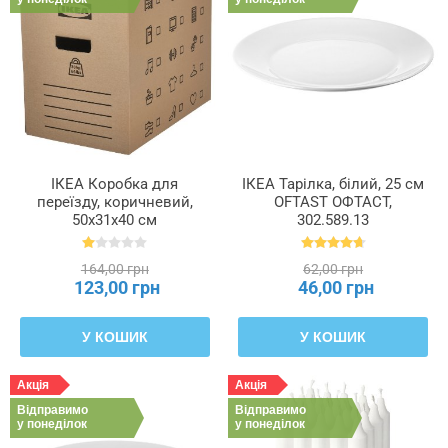
ІКЕА Коробка для
ІКЕА Тарілка, білий, 25 см
переїзду, коричневий,
OFTAST ОФТАСТ,
50x31x40 см
302.589.13
DUNDERGUBBE, 104.770.49
164,00 грн
62,00 грн
123,00 грн
46,00 грн
У КОШИК
У КОШИК
Акція
Акція
Відправимо
Відправимо
у понеділок
у понеділок