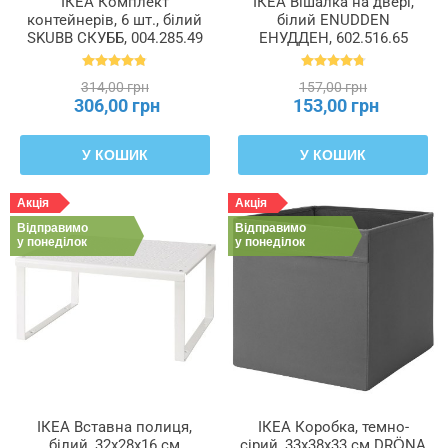
ІКЕА Комплект
ІКЕА Вішалка на двері,
контейнерів, 6 шт., білий
білий ENUDDEN
SKUBB СКУББ, 004.285.49
ЕНУДДЕН, 602.516.65
314,00 грн
157,00 грн
306,00 грн
153,00 грн
У КОШИК
У КОШИК
Акція
Акція
Відправимо
Відправимо
у понеділок
у понеділок
ІКЕА Вставна полиця,
ІКЕА Коробка, темно-
білий, 32x28x16 см
сірий, 33x38x33 см DRÖNA