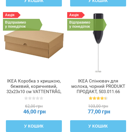
У КОШИК
У КОШИК
Акція
Акція
Відправимо
Відправимо
у понеділок
у понеділок
ІКЕА Коробка з кришкою,
ІКЕА Спінювач для
бежевий, коричневий,
молока, чорний PRODUKT
32x23x10 см VATTENTRÅG,
ПРОДАКТ, 503.011.66
205.510.91
62,00 грн
103,00 грн
46,00 грн
77,00 грн
У КОШИК
У КОШИК