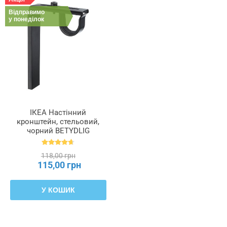
Відправимо
у понеділок
ІКЕА Настінний
кронштейн, стельовий,
чорний BETYDLIG
БЕТІДЛІГ, 602.172.28
118,00 грн
115,00 грн
У КОШИК