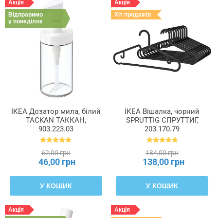
Акція
Акція
Відправимо
Хіт продажів
у понеділок
ІКЕА Дозатор мила, білий
ІКЕА Вішалка, чорний
TACKAN ТАККАН,
SPRUTTIG СПРУТТИГ,
903.223.03
203.170.79
62,00 грн
184,00 грн
46,00 грн
138,00 грн
У КОШИК
У КОШИК
Акція
Акція