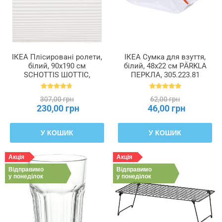
ІКЕА Плісировані ролети,
ІКЕА Сумка для взуття,
білий, 90x190 см
білий, 48x22 см PÄRKLA
SCHOTTIS ШОТТІС,
ПЕРКЛА, 305.223.81
202.422.82
307,00 грн
62,00 грн
230,00 грн
46,00 грн
У КОШИК
У КОШИК
Акція
Акція
Відправимо
Відправимо
у понеділок
у понеділок