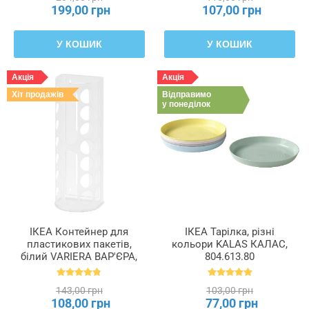
199,00 грн
107,00 грн
У КОШИК
У КОШИК
Акція
Акція
Хіт продажів
Відправимо
у понеділок
ІКЕА Контейнер для
ІКЕА Тарілка, різні
пластикових пакетів,
кольори KALAS КАЛАС,
білий VARIERA ВАР'ЄРА,
804.613.80
800.102.22
143,00 грн
103,00 грн
108,00 грн
77,00 грн