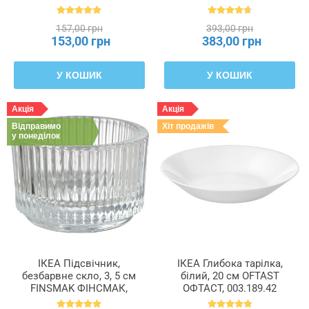
701.548.00
157,00 грн
393,00 грн
153,00 грн
383,00 грн
У КОШИК
У КОШИК
Акція
Акція
Відправимо
Хіт продажів
у понеділок
ІКЕА Підсвічник,
ІКЕА Глибока тарілка,
безбарвне скло, 3, 5 см
білий, 20 см OFTAST
FINSMAK ФІНСМАК,
ОФТАСТ, 003.189.42
004.709.82