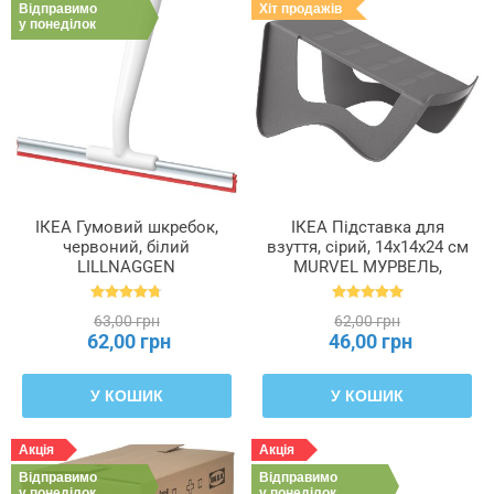
Відправимо
Хіт продажів
у понеділок
ІКЕА Гумовий шкребок,
ІКЕА Підставка для
червоний, білий
взуття, сірий, 14x14x24 см
LILLNAGGEN
MURVEL МУРВЕЛЬ,
ЛІЛЛЬНАГЕН, 402.435.96
204.348.32
63,00 грн
62,00 грн
62,00 грн
46,00 грн
У КОШИК
У КОШИК
Акція
Акція
Відправимо
Відправимо
у понеділок
у понеділок