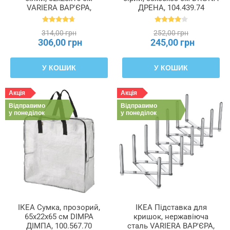
VARIERA ВАР'ЄРА,
ДРЕНА, 104.439.74
601.366.23
314,00 грн
252,00 грн
306,00 грн
245,00 грн
У КОШИК
У КОШИК
Акція
Акція
Відправимо
Відправимо
у понеділок
у понеділок
ІКЕА Сумка, прозорий,
ІКЕА Підставка для
65x22x65 см DIMPA
кришок, нержавіюча
ДІМПА, 100.567.70
сталь VARIERA ВАР'ЄРА,