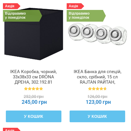
Акція
Акція
Відправимо
Відправимо
у понеділок
у понеділок
ІКЕА Коробка, чорний,
ІКЕА Банка для спецій,
33x38x33 см DRÖNA
скло, срібний, 15 сл
ДРЕНА, 302.192.81
RAJTAN РАЙТАН,
400.647.02
252,00 грн
126,00 грн
245,00 грн
123,00 грн
У КОШИК
У КОШИК
Акція