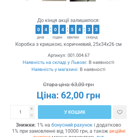
До кінця акції залишилося:
9
9
0
0
3
3
4
4
9
9
0
0
3
3
4
4
4
4
5
5
3
3
4
4
4
3
3
2
1
2
днів
годин
хвилин
секунд
Коробка з кришкою, коричневий, 25x34x26 см
Артикул:
001.004.67
Наявність на складі у Львові:
В наявності
Наявність у магазині:
В наявності
Стара ціна:
63,00 грн
Ціна:
62,00 грн
i
У КОШИК
h
Знижки:
1% на
бонусний рахунок
і додатково
1% при замовленні від 10000 грн, а також
акційні