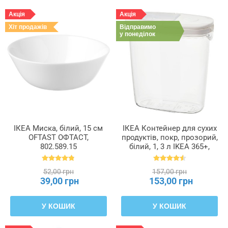
Акція
Акція
Хіт продажів
Відправимо
у понеділок
ІКЕА Миска, білий, 15 см
ІКЕА Контейнер для сухих
OFTAST ОФТАСТ,
продуктів, покр, прозорий,
802.589.15
білий, 1, 3 л IKEA 365+,
800.667.23
52,00 грн
157,00 грн
39,00 грн
153,00 грн
У КОШИК
У КОШИК