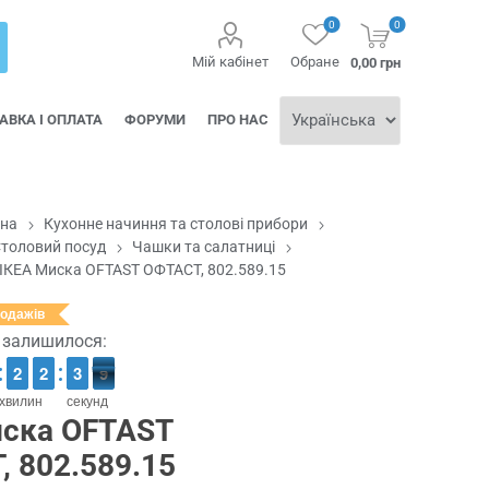
0
0
Мій кабінет
Обране
0,00 грн
АВКА І ОПЛАТА
ФОРУМИ
ПРО НАС
вна
Кухонне начиння та столові прибори
толовий посуд
Чашки та салатниці
ІКЕА Миска OFTAST ОФТАСТ, 802.589.15
родажів
ї залишилося:
1
1
2
2
1
1
2
2
4
3
3
8
7
7
хвилин
секунд
иска OFTAST
 802.589.15