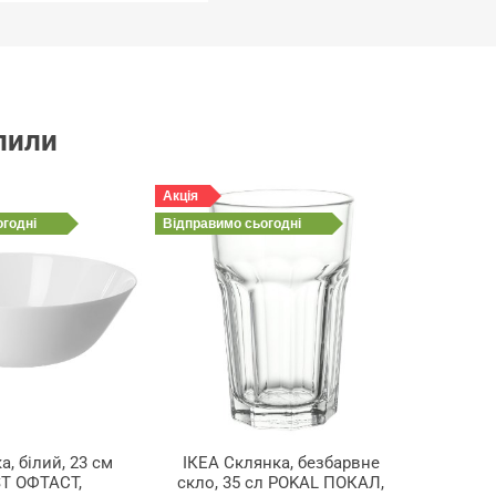
упили
Акція
огодні
Відправимо
сьогодні
а, білий, 23 см
ІКЕА Склянка, безбарвне
T ОФТАСТ,
скло, 35 сл POKAL ПОКАЛ,