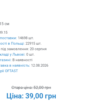
 15 см
89.15
 поставки:
14698 шт.
ості в Польщі:
22915 шт.
 під замовлення:
20 серпня
кладі у Львові:
0 шт.
газині:
В наявності
авка в наявність:
12.08.2026
ерії OFTAST
Стара ціна:
52,00 грн
Ціна:
39,00 грн