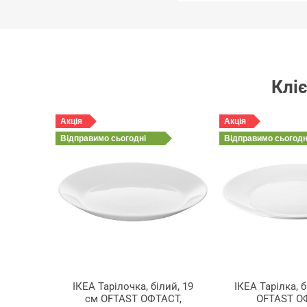
Кліє
Акція
Акція
Відправимо
сьогодні
Відправимо
сьогодн
ІКЕА Тарілочка, білий, 19
ІКЕА Тарілка, б
см OFTAST ОФТАСТ,
OFTAST О