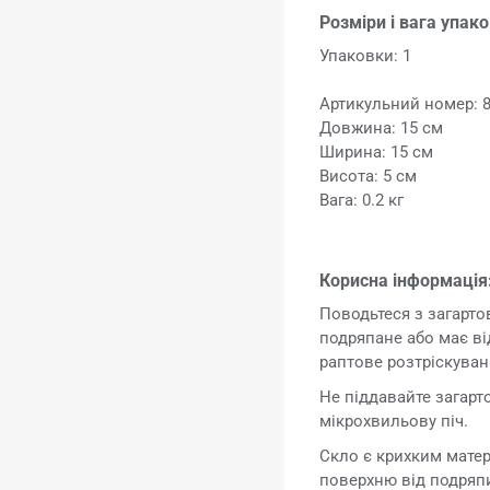
Розміри і вага упак
Упаковки: 1
Артикульний номер: 
Довжина: 15 см
Ширина: 15 см
Висота: 5 см
Вага: 0.2 кг
Корисна інформація
Поводьтеся з загарт
подряпане або має ві
раптове розтріскуван
Не піддавайте загарт
мікрохвильову піч.
Скло є крихким матер
поверхню від подряп