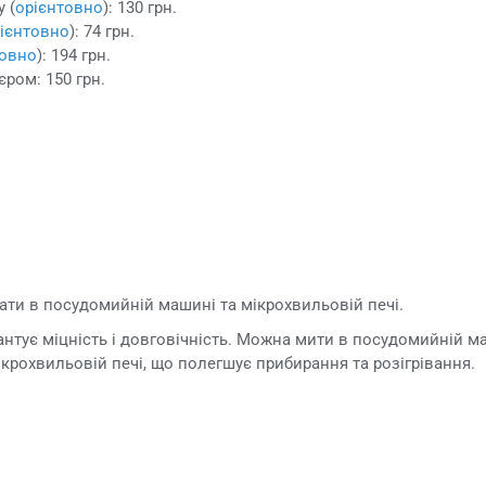
 (
орієнтовно
): 130 грн.
ієнтовно
): 74 грн.
товно
): 194 грн.
єром: 150 грн.
ти в посудомийній машині та мікрохвильовій печі.
антує міцність і довговічність. Можна мити в посудомийній м
крохвильовій печі, що полегшує прибирання та розігрівання.