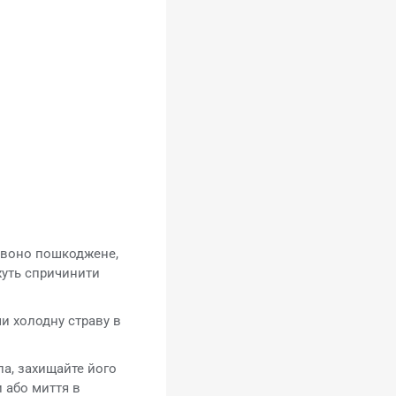
о воно пошкоджене,
ожуть спричинити
и холодну страву в
ла, захищайте його
 або миття в