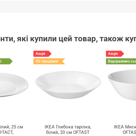
нти, які купили цей товар, також к
Акція
Акція
і
Хіт продажів
Відправимо
сь
ілий, 25 см
ІКЕА Глибока тарілка,
ІКЕА Миск
ФТАСТ,
білий, 20 см OFTAST
OFTAS