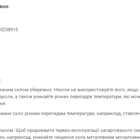
овки:
80258915
:
ованим склом обережно. Ніколи не використовуйте його, якщ
дколи, а також уникайте різких перепадів температури, які м
ня.
оване скло різким перепадам температури, наприклад, ставляч
іалом. Щоб продовжити термін експлуатації загартованого ск
ин, наприклад, уникайте чищення скла металевими мочалками