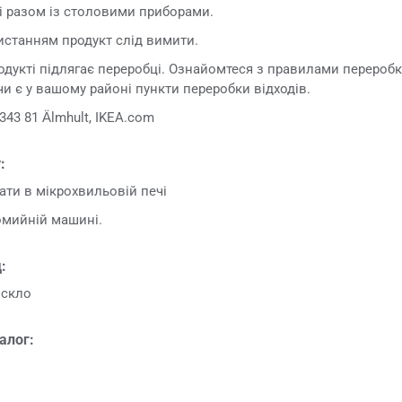
 разом із столовими приборами.
станням продукт слід вимити.
дукті підлягає переробці. Ознайомтеся з правилами переробки
 чи є у вашому районі пункти переробки відходів.
343 81 Älmhult, IKEA.com
:
ти в мікрохвильовій печі
мийній машині.
:
 скло
алог: