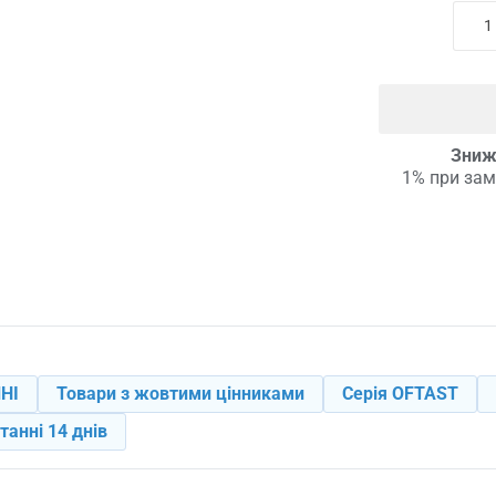
Зниж
1% при зам
НІ
Товари з жовтими цінниками
Серія OFTAST
танні 14 днів