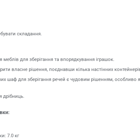
ебувати складання.
ія меблів для зберігання та впорядкування іграшок.
рити власне рішення, поєднавши кілька настінних контейнерів
них шаф для зберігання речей є чудовим рішенням, особливо 
я дрібниць.
овки:
и: 7.0 кг