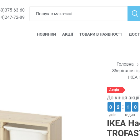
0)375-63-60
4)247-72-89
НОВИНКИ
АКЦІЇ
ТОВАРИ В НАЯВНОСТІ
ДОСТ
Головна
Зберігання і
ІКЕА 
Акція
До кінця акці
9
9
0
0
1
1
2
2
1
1
1
1
9
9
0
0
днів
годин
ІКЕА На
TROFAS