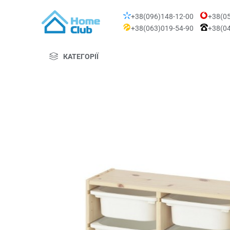
+38(096)148-12-00
+38(05
+38(063)019-54-90
+38(04
КАТЕГОРІЇ