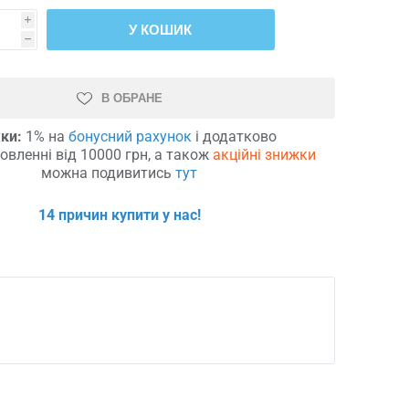
i
У КОШИК
h
В ОБРАНЕ
ки:
1% на
бонусний рахунок
і додатково
овленні від 10000 грн, а також
акційні знижки
можна подивитись
тут
14 причин купити у нас!