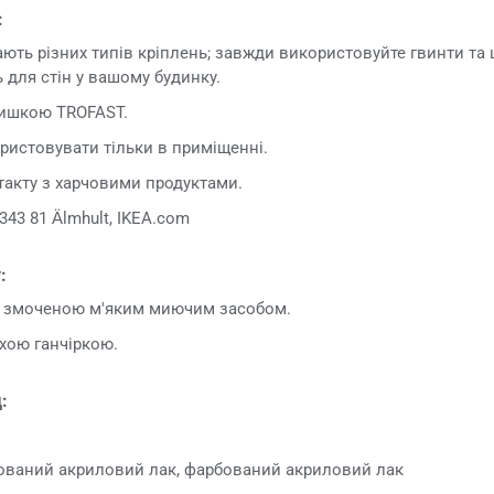
:
гають різних типів кріплень; завжди використовуйте гвинти та
ь для стін у вашому будинку.
ишкою TROFAST.
ристовувати тільки в приміщенні.
такту з харчовими продуктами.
343 81 Älmhult, IKEA.com
:
, змоченою м'яким миючим засобом.
хою ганчіркою.
:
ований акриловий лак, фарбований акриловий лак