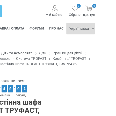
0
0
Мій кабінет
Обране
0,00 грн
АВКА І ОПЛАТА
ФОРУМИ
ПРО НАС
Діти та немовлята
Діти
Іграшки для дітей
грашок
Система TROFAST
Комбінації TROFAST
Настінна шафа TROFAST ТРУФАСТ, 195.754.89
ї залишилося:
3
3
4
4
8
8
9
9
1
0
0
3
2
2
хвилин
секунд
стінна шафа
T ТРУФАСТ,