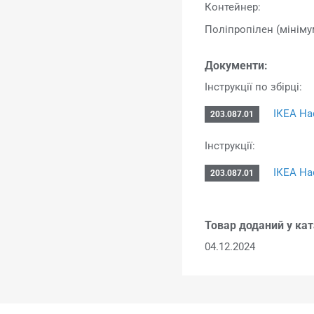
Контейнер:
Поліпропілен (мініму
Документи:
Інструкції по збірці:
ІКЕА На
203.087.01
Інструкції:
ІКЕА На
203.087.01
Товар доданий у кат
04.12.2024