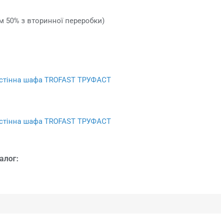
м 50% з вторинної переробки)
стінна шафа TROFAST ТРУФАСТ
стінна шафа TROFAST ТРУФАСТ
алог: