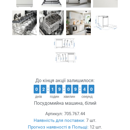
До кінця акції залишилося:
9
9
0
0
1
1
2
2
1
1
1
1
8
8
9
9
9
9
0
0
8
8
9
9
4
3
0
9
4
0
днів
годин
хвилин
секунд
Посудомийна машина, білий
Артикул:
705.767.44
Наявність для поставки:
7 шт.
Прогноз наявності в Польщі:
12 шт.