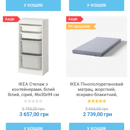
У КОШИК
У КОШИК
Акція
Акція
Хіт продажів
ІКЕА Стелаж з
ІКЕА Пінополіуретановий
контейнерами, білий
матрац, жорсткий,
білий, сірий, 46x30x94 см
яскраво-блакитний,
TROFAST ТРУФАСТ,
90x200 см ÅGOTNES,
895.751.60
004.808.58
3 753,00 грн
3 654,00 грн
3 657,00 грн
2 739,00 грн
У КОШИК
У КОШИК