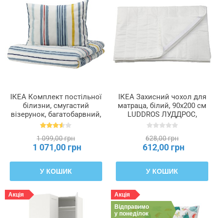
ІКЕА Комплект постільної
ІКЕА Захисний чохол для
білизни, смугастий
матраца, білий, 90x200 см
візерунок, багатобарвний,
LUDDROS ЛУДДРОС,
150x200, 50x60 см
704.616.44
NATTSLÄNDA, 305.080.02
1 099,00 грн
628,00 грн
1 071,00 грн
612,00 грн
У КОШИК
У КОШИК
Акція
Акція
Відправимо
у понеділок