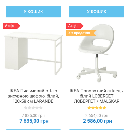
У КОШИК
У КОШИК
Акція
Акція
Хіт продажів
ІКЕА Письмовий стіл з
ІКЕА Поворотний стілець,
висувною шафою, білий,
білий LOBERGET
120x58 см LÄRANDE,
ЛОБЕРГЕТ / MALSKÄR
004.927.95
МАЛЬСКЕР, 194.454.69
7 835,00 грн
2 654,00 грн
7 635,00 грн
2 586,00 грн