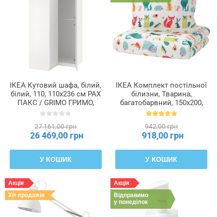
ІКЕА Кутовий шафа, білий,
ІКЕА Комплект постільної
білий, 110, 110x236 см PAX
білизни, Тварина,
ПАКС / GRIMO ГРИМО,
багатобарвний, 150x200,
392.185.12
50x60 см LATTJO ЛАТТО,
203.510.06
27 161,00 грн
942,00 грн
26 469,00 грн
918,00 грн
У КОШИК
У КОШИК
Акція
Акція
Хіт продажів
Відправимо
у понеділок