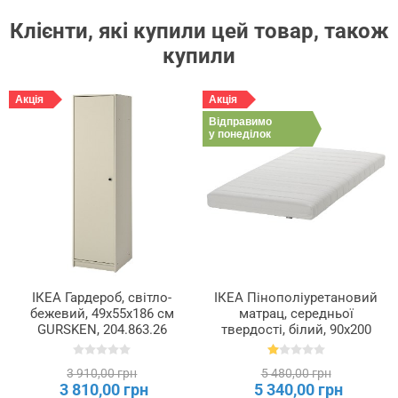
Клієнти, які купили цей товар, також
купили
Акція
Акція
Відправимо
у понеділок
ІКЕА Гардероб, світло-
ІКЕА Пінополіуретановий
бежевий, 49x55x186 см
матрац, середньої
GURSKEN, 204.863.26
твердості, білий, 90x200
см ÅFJÄLL, 405.686.46
3 910,00 грн
5 480,00 грн
3 810,00 грн
5 340,00 грн