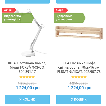
Акція
Акція
Відправимо
Відправимо
у понеділок
у понеділок
ІКЕА Настільна лампа,
ІКЕА Настінна шафа,
білий FORSÅ ФОРСО,
світла сосна, 70x9x16 см
304.391.17
FLISAT ФЛІСАТ, 002.907.78
1 256,00 грн
1 256,00 грн
1 224,00 грн
1 224,00 грн
У КОШИК
У КОШИК