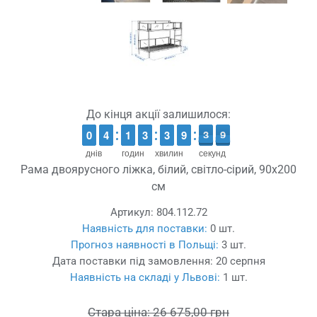
До кінця акції залишилося:
9
9
0
0
3
3
4
4
1
1
1
1
2
2
3
3
2
2
3
3
8
8
9
9
4
3
3
9
8
8
днів
годин
хвилин
секунд
Рама двоярусного ліжка, білий, світло-сірий, 90x200
см
Артикул:
804.112.72
Наявність для поставки:
0 шт.
Прогноз наявності в Польщі:
3 шт.
Дата поставки під замовлення:
20 серпня
Наявність на складі у Львові:
1 шт.
Стара ціна:
26 675,00 грн