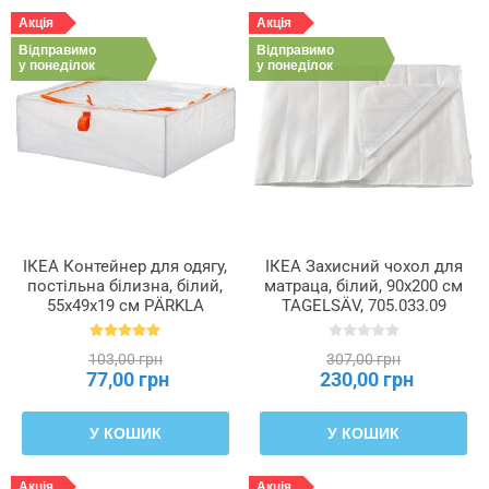
Акція
Акція
Відправимо
Відправимо
у понеділок
у понеділок
ІКЕА Контейнер для одягу,
ІКЕА Захисний чохол для
постільна білизна, білий,
матраца, білий, 90x200 см
55x49x19 см PÄRKLA
TAGELSÄV, 705.033.09
ПЕРКЛА, 503.953.82
103,00 грн
307,00 грн
77,00 грн
230,00 грн
У КОШИК
У КОШИК
Акція
Акція