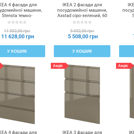
КЕА 4 фасади для
ІКЕА 2 фасади для
ІК
удомийної машини,
посудомийної машини,
посу
Stensta темно-
Axstad сіро-зелений, 60
оричнева фанера
см METOD МЕТОД,
ко
сена, 60 см METOD
395.288.35
ясе
11 932,00 грн
5 652,00 грн
ЕТОД, 995.744.95
МЕ
11 628,00 грн
5 508,00 грн
У КОШИК
У КОШИК
Акція
Акція
КЕА 4 фасади для
ІКЕА 3 фасади для
ІК