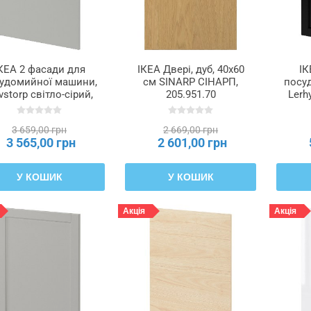
КЕА 2 фасади для
ІКЕА Двері, дуб, 40x60
ІК
удомийної машини,
см SINARP СІНАРП,
посу
vstorp світло-сірий,
205.951.70
Lerh
 см METOD МЕТОД,
чорн
495.387.68
см
3 659,00 грн
2 669,00 грн
3 565,00 грн
2 601,00 грн
У КОШИК
У КОШИК
Акція
Акція