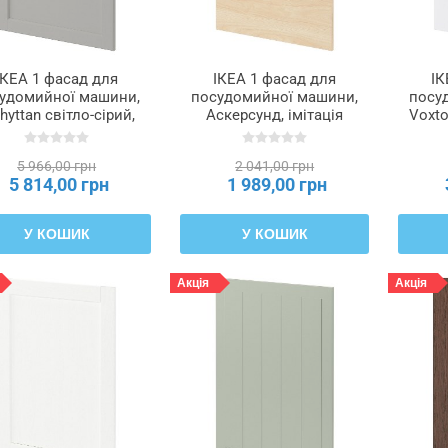
ІКЕА 1 фасад для
ІКЕА 1 фасад для
ІК
удомийної машини,
посудомийної машини,
посу
hyttan світло-сірий,
Аскерсунд, імітація
Voxto
 см METOD МЕТОД,
світлого ясена, 60 см
см
695.301.15
METOD МЕТОД,
5 966,00 грн
2 041,00 грн
995.300.72
5 814,00 грн
1 989,00 грн
У КОШИК
У КОШИК
Акція
Акція