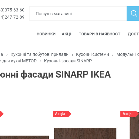
0)375-63-60
4)247-72-89
НОВИНКИ
АКЦІЇ
ТОВАРИ В НАЯВНОСТІ
ДОСТ
на
Кухонні та побутові прилади
Кухонні системи
Модульні 
 для кухні METOD
Кухонні фасади SINARP
онні фасади SINARP IKEA
Акція
Акція