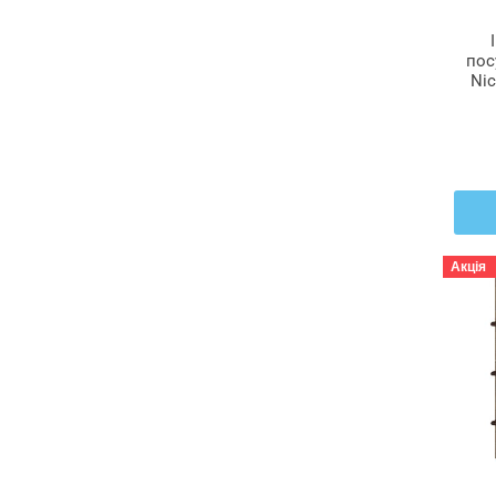
пос
Nic
зе
М
Акція