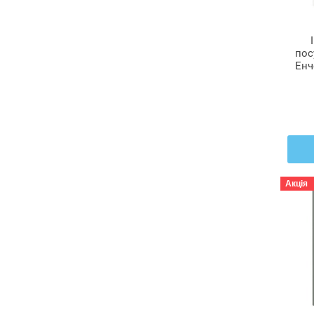
пос
Енч
де
М
Акція