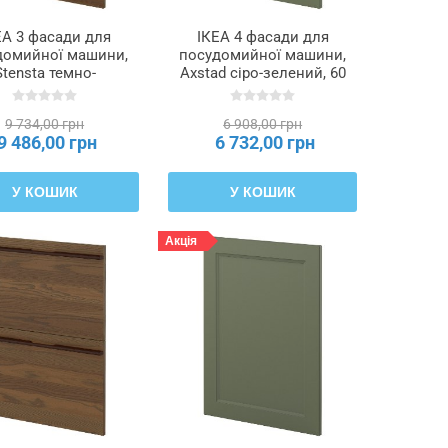
ЕА 3 фасади для
ІКЕА 4 фасади для
домийної машини,
посудомийної машини,
Stensta темно-
Axstad сіро-зелений, 60
ричнева фанера
см METOD МЕТОД,
на, 60 см METOD
295.288.93
9 734,00 грн
6 908,00 грн
ТОД, 495.744.93
9 486,00 грн
6 732,00 грн
У КОШИК
У КОШИК
Акція