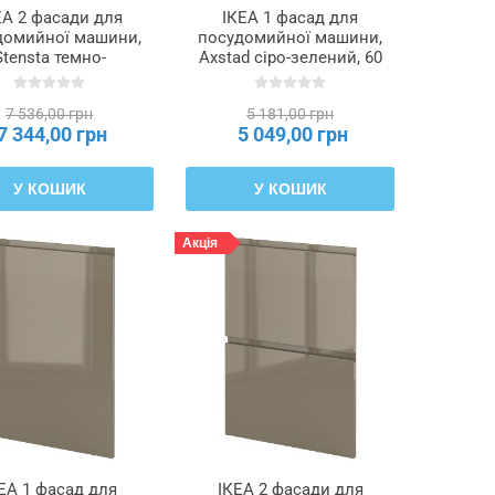
ЕА 2 фасади для
ІКЕА 1 фасад для
домийної машини,
посудомийної машини,
Stensta темно-
Axstad сіро-зелений, 60
ричнева фанера
см METOD МЕТОД,
на, 60 см METOD
095.300.76
7 536,00 грн
5 181,00 грн
ТОД, 895.744.91
7 344,00 грн
5 049,00 грн
У КОШИК
У КОШИК
Акція
ЕА 1 фасад для
ІКЕА 2 фасади для