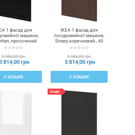
ЕА 1 фасад для
ІКЕА 1 фасад для
домийної машини,
посудомийної машини,
yttan, просочений
Sinarp коричневий., 60
ою морилкою, 60
см METOD МЕТОД,
 METOD МЕТОД,
995.301.28
5 966,00 грн
5 966,00 грн
395.301.12
5 814,00 грн
5 814,00 грн
У КОШИК
У КОШИК
Акція