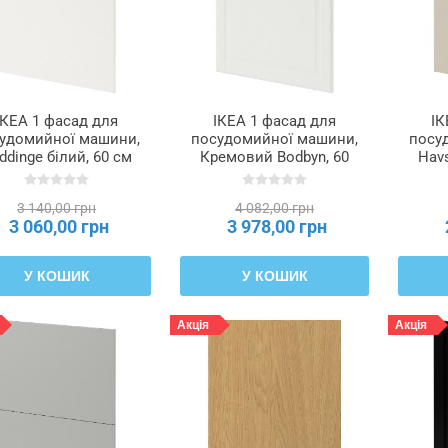
ІКЕА 1 фасад для
ІКЕА 1 фасад для
ІК
удомийної машини,
посудомийної машини,
посу
ddinge білий, 60 см
Кремовий Bodbyn, 60
Havs
METOD МЕТОД,
см METOD МЕТОД,
см
895.283.00
495.300.84
3 140,00 грн
4 082,00 грн
3 060,00 грн
3 978,00 грн
У КОШИК
У КОШИК
Акція
Акція