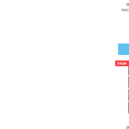
І
пос
к
я
М
Акція
І