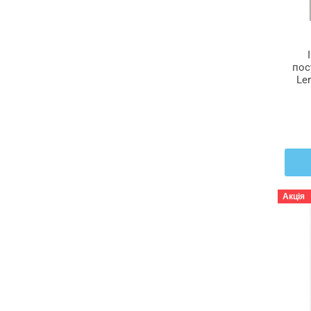
пос
Ler
60
Акція