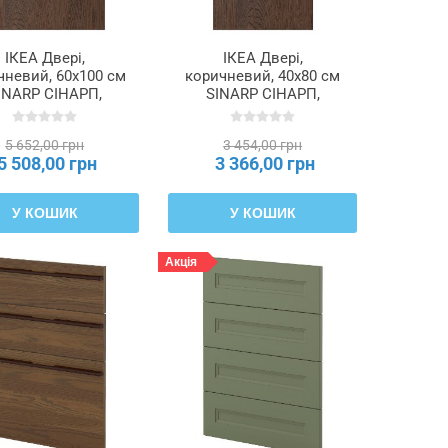
ІКЕА Двері,
ІКЕА Двері,
чневий, 60x100 см
коричневий, 40x80 см
INARP СІНАРП,
SINARP СІНАРП,
404.041.55
704.041.54
5 652,00 грн
3 454,00 грн
5 508,00 грн
3 366,00 грн
У КОШИК
У КОШИК
Акція