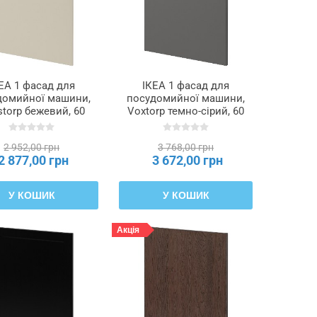
ЕА 1 фасад для
ІКЕА 1 фасад для
домийної машини,
посудомийної машини,
torp бежевий, 60
Voxtorp темно-сірий, 60
 METOD МЕТОД,
см METOD МЕТОД,
695.300.97
595.301.54
2 952,00 грн
3 768,00 грн
2 877,00 грн
3 672,00 грн
У КОШИК
У КОШИК
Акція