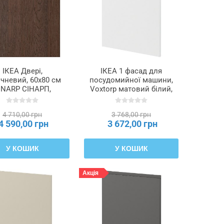
ІКЕА Двері,
ІКЕА 1 фасад для
чневий, 60x80 см
посудомийної машини,
INARP СІНАРП,
Voxtorp матовий білий,
004.041.62
60 см METOD МЕТОД,
895.301.62
4 710,00 грн
3 768,00 грн
4 590,00 грн
3 672,00 грн
У КОШИК
У КОШИК
Акція