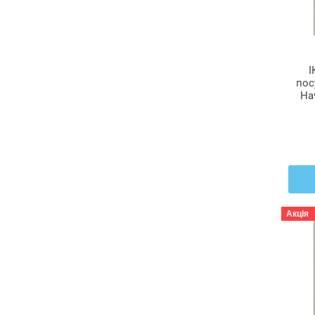
І
пос
Ha
60
Акція