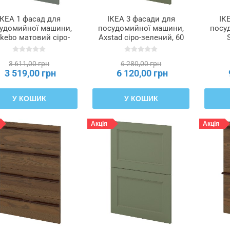
ІКЕА 1 фасад для
ІКЕА 3 фасади для
ІК
удомийної машини,
посудомийної машини,
посу
kebo матовий сіро-
Axstad сіро-зелений, 60
лений, 60 см METOD
см METOD МЕТОД,
ко
ЕТОД, 395.654.65
795.286.40
ясе
3 611,00 грн
6 280,00 грн
МЕ
3 519,00 грн
6 120,00 грн
У КОШИК
У КОШИК
Акція
Акція