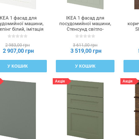
ІКЕА 1 фасад для
ІКЕА 1 фасад для
удомийної машини,
посудомийної машини,
кори
епінг білий, імітація
Стенсунд світло-
S
рева, 60 см METOD
зелений, 60 см METOD
ЕТОД, 995.300.91
МЕТОД, 995.301.33
2 983,00 грн
3 611,00 грн
2 907,00 грн
3 519,00 грн
У КОШИК
У КОШИК
Акція
Акція