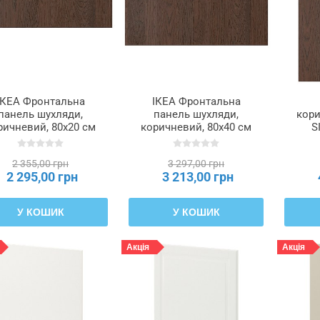
ІКЕА Фронтальна
ІКЕА Фронтальна
панель шухляди,
панель шухляди,
кори
ричневий, 80x20 см
коричневий, 80x40 см
S
SINARP СІНАРП,
SINARP СІНАРП,
104.041.71
904.041.72
2 355,00 грн
3 297,00 грн
2 295,00 грн
3 213,00 грн
У КОШИК
У КОШИК
Акція
Акція