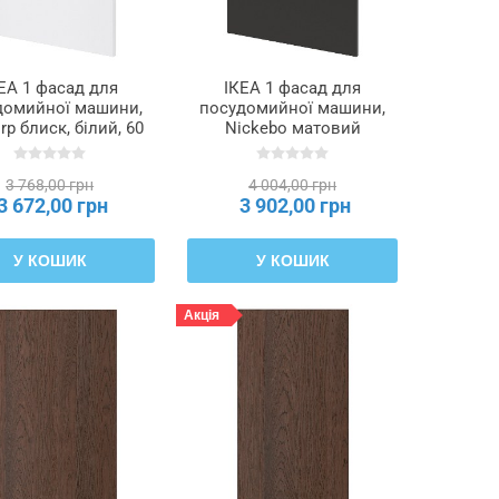
ЕА 1 фасад для
ІКЕА 1 фасад для
домийної машини,
посудомийної машини,
rp блиск, білий, 60
Nickebo матовий
 METOD МЕТОД,
антрацит, 60 см METOD
695.301.58
МЕТОД, 095.301.18
3 768,00 грн
4 004,00 грн
3 672,00 грн
3 902,00 грн
У КОШИК
У КОШИК
Акція