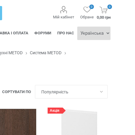
0
0
Мій кабінет
Обране
0,00 грн
АВКА І ОПЛАТА
ФОРУМИ
ПРО НАС
кухні METOD
Система METOD
СОРТУВАТИ ПО
Акція