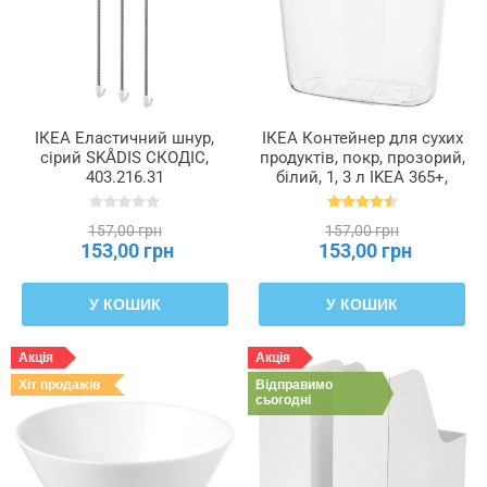
ІКЕА Еластичний шнур,
ІКЕА Контейнер для сухих
сірий SKÅDIS СКОДІС,
продуктів, покр, прозорий,
403.216.31
білий, 1, 3 л IKEA 365+,
800.667.23
157,00 грн
157,00 грн
153,00 грн
153,00 грн
У КОШИК
У КОШИК
Акція
Акція
Хіт продажів
Відправимо
сьогодні