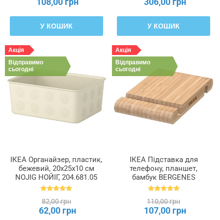
108,00 грн
306,00 грн
У КОШИК
У КОШИК
Акція
Акція
Відправимо
Відправимо
сьогодні
сьогодні
ІКЕА Органайзер, пластик,
ІКЕА Підставка для
бежевий, 20x25x10 см
телефону, планшет,
NOJIG НОЙІГ, 204.681.05
бамбук BERGENES
БЕРГЕНЕС, 104.579.99
82,00 грн
110,00 грн
62,00 грн
107,00 грн