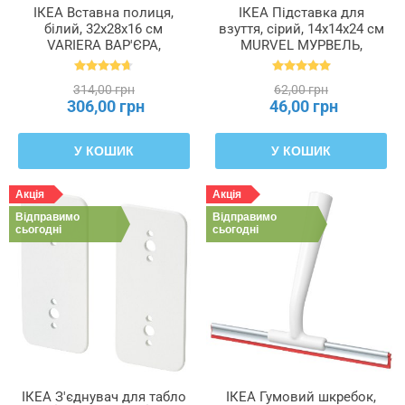
ІКЕА Вставна полиця,
ІКЕА Підставка для
білий, 32x28x16 см
взуття, сірий, 14x14x24 см
VARIERA ВАР'ЄРА,
MURVEL МУРВЕЛЬ,
601.366.23
204.348.32
314,00 грн
62,00 грн
306,00 грн
46,00 грн
У КОШИК
У КОШИК
Акція
Акція
Відправимо
Відправимо
сьогодні
сьогодні
ІКЕА З'єднувач для табло
ІКЕА Гумовий шкребок,