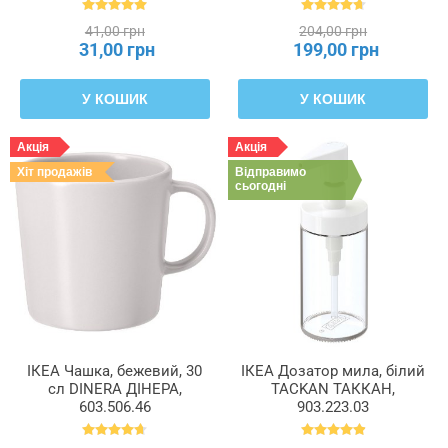
41,00 грн
204,00 грн
31,00 грн
199,00 грн
У КОШИК
У КОШИК
Акція
Акція
Хіт продажів
Відправимо
сьогодні
ІКЕА Чашка, бежевий, 30
ІКЕА Дозатор мила, білий
сл DINERA ДІНЕРА,
TACKAN ТАККАН,
603.506.46
903.223.03