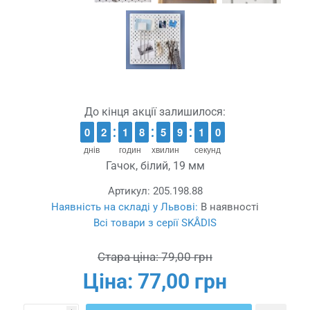
До кінця акції залишилося:
9
9
0
0
1
1
2
2
1
1
1
1
7
7
8
8
4
4
5
5
8
8
9
9
1
0
0
9
8
9
днів
годин
хвилин
секунд
Гачок, білий, 19 мм
Артикул:
205.198.88
Наявність на складі у Львові:
В наявності
Всі товари з серії SKÅDIS
Стара ціна:
79,00 грн
Ціна:
77,00 грн