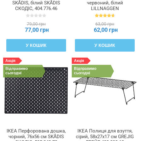
SKÅDIS, білий SKÅDIS
червоний, білий
СКОДІС, 404.776.46
LILLNAGGEN
ЛІЛЛЬНАГЕН, 402.435.96
79,00 грн
63,00 грн
77,00 грн
62,00 грн
У КОШИК
У КОШИК
Акція
Акція
Відправимо
Відправимо
сьогодні
сьогодні
ІКЕА Перфорована дошка,
ІКЕА Полиця для взуття,
чорний, 76x56 см SKÅDIS
сірий, 58x27x17 см GREJIG