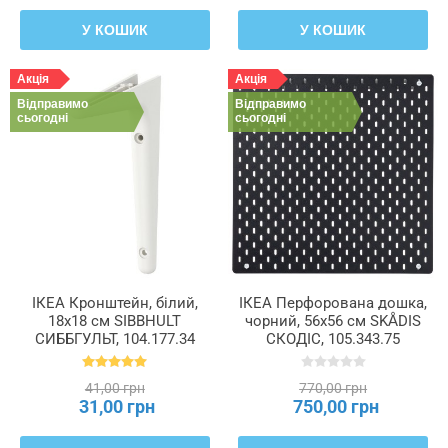
У КОШИК
У КОШИК
Акція
Акція
Відправимо
Відправимо
сьогодні
сьогодні
ІКЕА Кронштейн, білий,
ІКЕА Перфорована дошка,
18x18 см SIBBHULT
чорний, 56x56 см SKÅDIS
СИББГУЛЬТ, 104.177.34
СКОДІС, 105.343.75
41,00 грн
770,00 грн
31,00 грн
750,00 грн