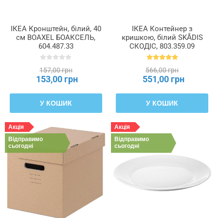
ІКЕА Кронштейн, білий, 40
ІКЕА Контейнер з
см BOAXEL БОАКСЕЛЬ,
кришкою, білий SKÅDIS
604.487.33
СКОДІС, 803.359.09
157,00 грн
566,00 грн
153,00 грн
551,00 грн
У КОШИК
У КОШИК
Акція
Акція
Відправимо
Відправимо
сьогодні
сьогодні