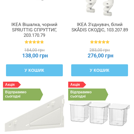
ІКЕА Вішалка, чорний
ІКЕА З'єднувач, білий
SPRUTTIG СПРУТТИГ,
SKÅDIS СКОДІС, 103.207.89
203.170.79
184,00 грн
283,00 грн
138,00 грн
276,00 грн
У КОШИК
У КОШИК
Акція
Акція
Відправимо
Відправимо
сьогодні
сьогодні