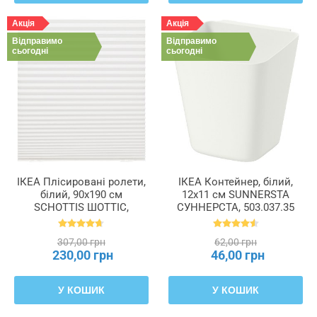
Акція
Акція
Відправимо
Відправимо
сьогодні
сьогодні
ІКЕА Плісировані ролети,
ІКЕА Контейнер, білий,
білий, 90x190 см
12x11 см SUNNERSTA
SCHOTTIS ШОТТІС,
СУННЕРСТА, 503.037.35
202.422.82
307,00 грн
62,00 грн
230,00 грн
46,00 грн
У КОШИК
У КОШИК