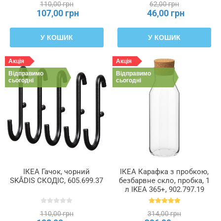
110,00 грн
62,00 грн
107,00 грн
46,00 грн
У КОШИК
У КОШИК
Акція
Акція
Відправимо
Відправимо
сьогодні
сьогодні
ІКЕА Гачок, чорний
ІКЕА Карафка з пробкою,
SKÅDIS СКОДІС, 605.699.37
безбарвне скло, пробка, 1
л IKEA 365+, 902.797.19
110,00 грн
314,00 грн