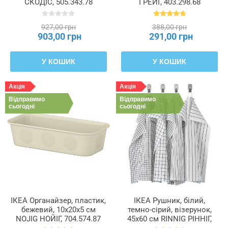
СКОДІС, 505.343.78
ГРЕЙГ, 403.298.68
927,00 грн
388,00 грн
903,00 грн
291,00 грн
У КОШИК
У КОШИК
Акція
Акція
Відправимо
Відправимо
сьогодні
сьогодні
ІКЕА Органайзер, пластик,
ІКЕА Рушник, білий,
бежевий, 10x20x5 см
темно-сірий, візерунок,
NOJIG НОЙІГ, 704.574.87
45x60 см RINNIG РІННІГ,
204.763.46