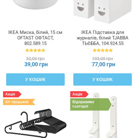
ІКЕА Миска, білий, 15 см
ІКЕА Підставка для
OFTAST ОФТАСТ,
журналів, білий TJABBA
802.589.15
ТЬЄББА, 104.924.55
52,00 грн
103,00 грн
39,00 грн
77,00 грн
У КОШИК
У КОШИК
Акція
Акція
Хіт продажів
Відправимо
сьогодні