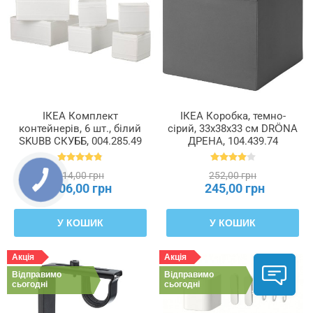
ІКЕА Комплект
ІКЕА Коробка, темно-
контейнерів, 6 шт., білий
сірий, 33x38x33 см DRÖNA
SKUBB СКУББ, 004.285.49
ДРЕНА, 104.439.74
314,00 грн
252,00 грн
306,00 грн
245,00 грн
У КОШИК
У КОШИК
Акція
Акція
Відправимо
Відправимо
сьогодні
сьогодні