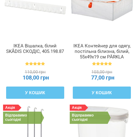
ІКЕА Вішалка, білий
ІКЕА Контейнер для одягу,
SKÅDIS СКОДІС, 405.198.87
постільна білизна, білий,
55x49x19 см PÄRKLA
ПЕРКЛА, 503.953.82
110,00 грн
103,00 грн
108,00 грн
77,00 грн
У КОШИК
У КОШИК
Акція
Акція
Відправимо
Відправимо
сьогодні
сьогодні