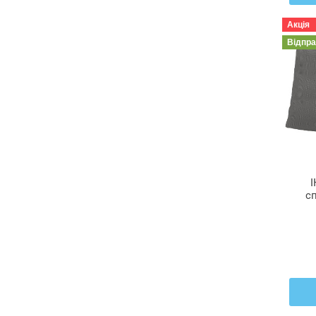
Акція
Відпр
І
сп
F