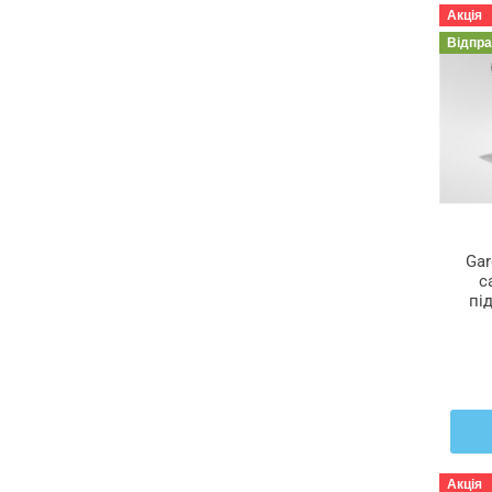
Акція
Відпр
Gar
с
пі
Акція