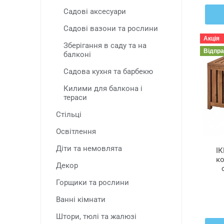
Садові аксесуари
Садові вазони та рослини
Акція
Зберігання в саду та на
Відпр
балконі
Садова кухня та барбекю
Килими для балкона і
тераси
Стільці
Освітлення
Діти та немовлята
ІК
к
Декор
NÄ
Горщики та рослини
Ванні кімнати
Штори, тюлі та жалюзі