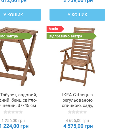
612,00 грн
2 739,00 грн
У КОШИК
У КОШИК
Акція
имо
завтра
Відправимо
завтра
 Табурет, садовий,
ІКЕА Стілець з
дний, бейц світло-
регульованою
чневий, 37x45 см
спинкою, саду,
ARÖ, 705.103.00
складний бейц світло-
коричневий
1 256,00 грн
4 695,00 грн
NÄMMARÖ, 505.103.01
1 224,00 грн
4 575,00 грн