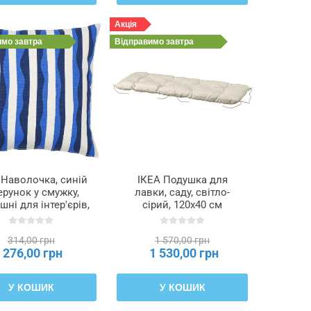
Акція
имо
завтра
Відправимо
завтра
 Наволочка, синій
ІКЕА Подушка для
ерунок у смужку,
лавки, саду, світло-
шні для інтер'єрів,
сірий, 120x40 см
0 см GULLBERGSÖ,
KUDDARNA КУДДАРНА,
305.810.16
705.841.74
314,00 грн
1 570,00 грн
276,00 грн
1 530,00 грн
У КОШИК
У КОШИК