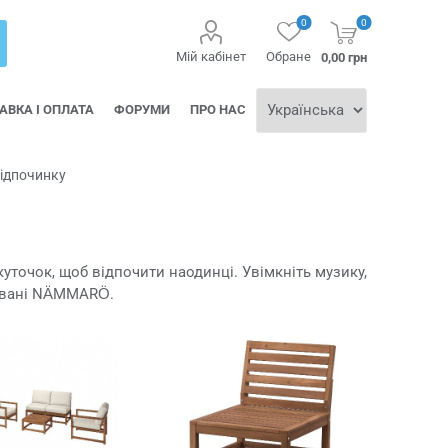
0
0
Мій кабінет
Обране
0,00 грн
АВКА І ОПЛАТА
ФОРУМИ
ПРО НАС
відпочинку
уточок, щоб відпочити наодинці. Увімкніть музику,
дивані NÄMMARÖ.