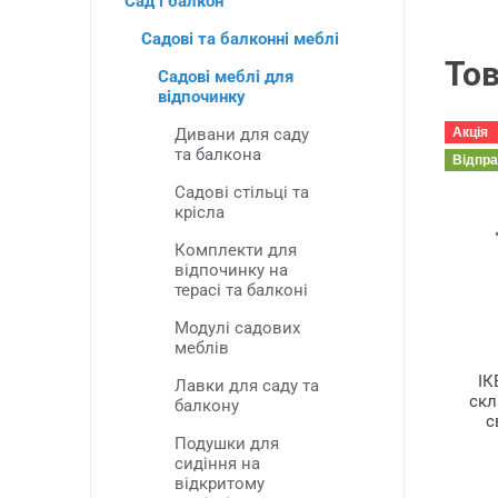
Сад і балкон
Садові та балконні меблі
Тов
Садові меблі для
відпочинку
Дивани для саду
Акція
та балкона
Відпр
Садові стільці та
крісла
Комплекти для
відпочинку на
терасі та балконі
Модулі садових
меблів
ІК
Лавки для саду та
скл
балкону
с
Подушки для
сидіння на
відкритому