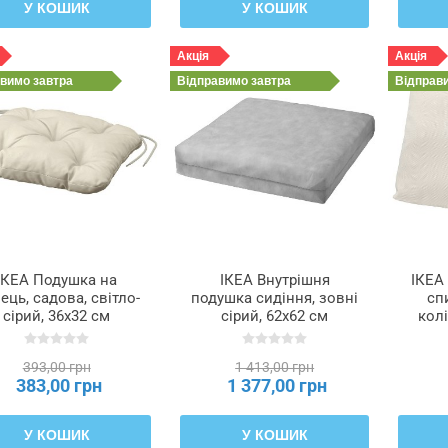
У КОШИК
У КОШИК
Акція
Акція
авимо
завтра
Відправимо
завтра
Відправ
ІКЕА Подушка на
ІКЕА Внутрішня
ІКЕА
лець, садова, світло-
подушка сидіння, зовні
сп
сірий, 36x32 см
сірий, 62x62 см
колі
DDARNA КУДДАРНА,
DUVHOLMEN
см 
005.472.22
ДУВХОЛЬМЕН,
393,00 грн
1 413,00 грн
503.918.50
383,00 грн
1 377,00 грн
У КОШИК
У КОШИК