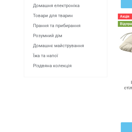
Домашня електроніка
Товари для тварин
Акція
Відпр
Прання та прибирання
Розумний дім
Домашнє майстрування
Їжа та напої
Різдвяна колекція
сті
KU