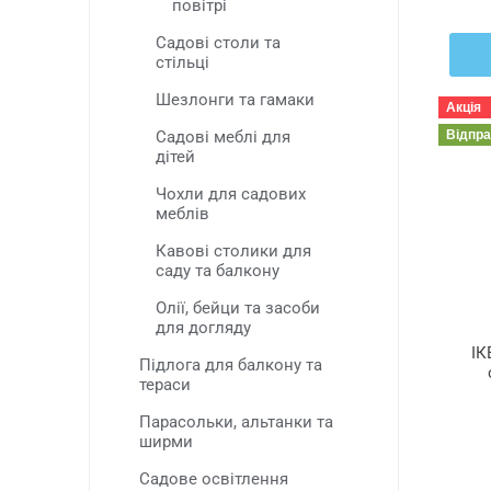
повітрі
Садові столи та
стільці
Шезлонги та гамаки
Акція
Садові меблі для
Відпр
дітей
Чохли для садових
меблів
Кавові столики для
саду та балкону
Олії, бейци та засоби
для догляду
ІК
Підлога для балкону та
тераси
Парасольки, альтанки та
ширми
Садове освітлення