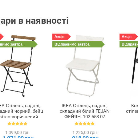
ари в наявності
Акція
Акція
авимо
завтра
Відправимо
завтра
Відправ
ЕА Стілець, садові,
ІКЕА Стілець, садові,
Ko
адний чорний, бейц
складний білий FEJAN
стіле
вітло-коричневий
ФЕЙЯН, 102.553.07
TÄRNÖ ТЕРНО,
900.954.28
1 099,00 грн
1 225,00 грн