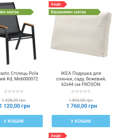
Акція
имо
завтра
Відправимо
завтра
rasto Стілець Pola
ІКЕА Подушка для
ий Kd, Meb000072
спинки, саду, бежевий,
62x44 см FRÖSÖN
ФРЕСЕН / DUVHOLMEN
ДУВХОЛЬМЕН,
1 208,00 грн
1 806,00 грн
792.531.03
1 120,00 грн
1 760,00 грн
У КОШИК
У КОШИК
Акція