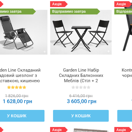
Акція
Акція
авимо
завтра
Відправимо
завтра
Відправ
den Line Складаний
Garden Line Набір
Kont
адовий шезлонг з
Складних Балконних
чорн
дставкою, кишенею
Меблів (Стіл + 2
та підголівником,
Стільці) Антрацит,
чорний, LEZ5934
ZUM9930
1 826,00 грн
6 416,00 грн
1 628,00 грн
3 605,00 грн
У КОШИК
У КОШИК
Акція
Акція