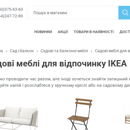
0)375-63-60
4)247-72-89
НОВИНКИ
АКЦІЇ
ТОВАРИ В НАЯВНОСТІ
ДОСТ
на
Сад і балкон
Садові та балконні меблі
Садові меблі для 
ові меблі для відпочинку IKEA
о проводити час разом, але іноді хочеться знайти затишний к
уйте напій і розслабтеся у зручному кріслі або на садовому 