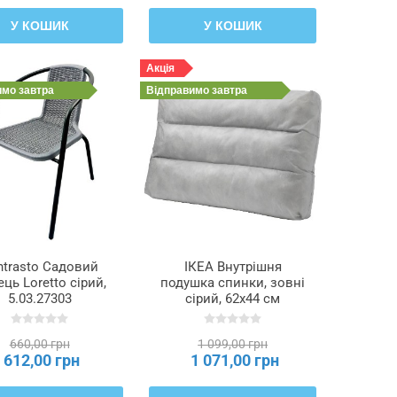
У КОШИК
У КОШИК
Акція
имо
завтра
Відправимо
завтра
ntrasto Садовий
ІКЕА Внутрішня
ець Loretto сірий,
подушка спинки, зовні
5.03.27303
сірий, 62x44 см
DUVHOLMEN
ДУВХОЛЬМЕН,
660,00 грн
1 099,00 грн
103.918.33
612,00 грн
1 071,00 грн