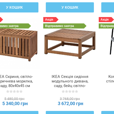
У КОШИК
У КОШИК
Акція
Акція
авимо
завтра
Відправимо
завтра
Відправ
ЕА Скриня, світло-
ІКЕА Секція сидіння
Ko
оричнева морилка,
модульного дивана,
стіл
саду, 80x40x45 см
саду, бейц світло-
MMARÖ, 405.327.42
коричневий, 63x63 см
NÄMMARÖ, 105.102.99
5 480,00 грн
3 768,00 грн
5 340,00 грн
3 672,00 грн