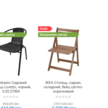
Акція
имо
завтра
Відправимо
завтра
ntrasto Садовий
ІКЕА Стілець, садові,
ць Loretto, чорний,
складний, бейц світло-
5.03.27304
коричневий
NÄMMARÖ, 505.033.53
660,00 грн
2 811,00 грн