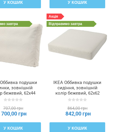
У КОШИК
У КОШИК
Акція
имо
завтра
Відправимо
завтра
 Оббивка подушки
ІКЕА Оббивка подушки
инки, зовнішній
сидіння, зовнішній
р бежевий, 62x44
колір бежевий, 62x62
FRÖSÖN ФРЕСЕН,
см FRÖSÖN ФРЕСЕН,
703.917.12
305.870.56
707,00 грн
864,00 грн
700,00 грн
842,00 грн
У КОШИК
У КОШИК