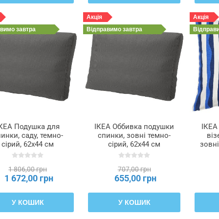
Акція
Акція
авимо
завтра
Відправимо
завтра
Відправ
КЕА Подушка для
ІКЕА Оббивка подушки
ІКЕА
инки, саду, темно-
спинки, зовні темно-
віз
сірий, 62x44 см
сірий, 62x44 см
зовні
RÖSÖN ФРЕСЕН /
FRÖSÖN ФРЕСЕН,
50x5
DUVHOLMEN
003.917.15
1 806,00 грн
707,00 грн
ДУВХОЛЬМЕН,
1 672,00 грн
655,00 грн
692.531.08
У КОШИК
У КОШИК