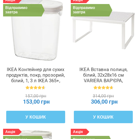
Акція
Акція
Відправимо
Відправимо
Візерунок
завтра
завтра
Глибина
Діаметр
Діаметр
ІКЕА Контейнер для сухих
ІКЕА Вставна полиця,
кришки
продуктів, покр, прозорий,
білий, 32x28x16 см
білий, 1, 3 л IKEA 365+,
VARIERA ВАР'ЄРА,
800.667.23
601.366.23
Довжина
157,00 грн
314,00 грн
153,00 грн
306,00 грн
Ємність
У КОШИК
У КОШИК
Кількість
Акція
Акція
в