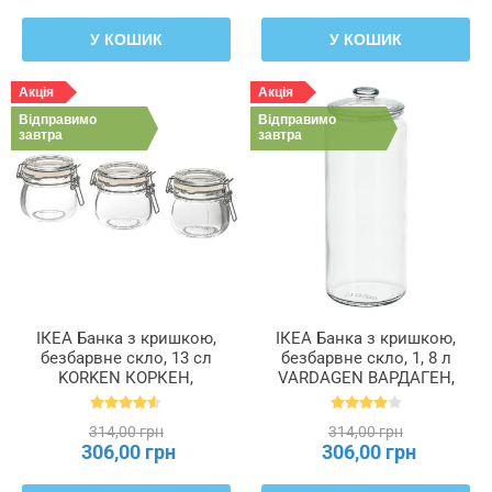
У КОШИК
У КОШИК
Акція
Акція
Відправимо
Відправимо
завтра
завтра
ІКЕА Банка з кришкою,
ІКЕА Банка з кришкою,
безбарвне скло, 13 сл
безбарвне скло, 1, 8 л
KORKEN КОРКЕН,
VARDAGEN ВАРДАГЕН,
403.236.54
602.919.30
314,00 грн
314,00 грн
306,00 грн
306,00 грн