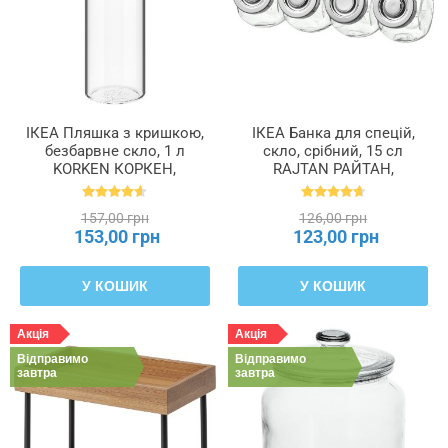
ІКЕА Пляшка з кришкою,
ІКЕА Банка для спецій,
безбарвне скло, 1 л
скло, срібний, 15 сл
KORKEN КОРКЕН,
RAJTAN РАЙТАН,
302.135.52
400.647.02
157,00 грн
126,00 грн
153,00 грн
123,00 грн
У КОШИК
У КОШИК
Акція
Акція
Відправимо
Відправимо
завтра
завтра