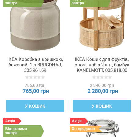
завтра
завтра
ІКЕА Коробка з кришкою,
ІКЕА Кошик для фруктів,
бежевий, 1 л BRUGDHAJ,
овочі, набір 2 шт., бамбук
305.961.69
KANELMOTT, 005.818.00
785,00 грн
2 340,00 грн
765,00 грн
2 280,00 грн
У КОШИК
У КОШИК
Акція
Акція
Відправимо
Хіт продажів
завтра