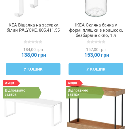
ІКЕА Вішалка на засувку,
ІКЕА Скляна банка у
білий PÅLYCKE, 805.411.55
формі пляшки з кришкою,
безбарвне скло, 1 л
KORKEN КОРКЕН,
105.413.66
184,00 грн
157,00 грн
138,00 грн
153,00 грн
У КОШИК
У КОШИК
Акція
Акція
Відправимо
Відправимо
завтра
завтра