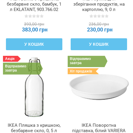
безбарвне скло, бамбук, 1
зберігання продуктів, на
л EKLATANT, 903.766.02
картоплю, 9, 0 л
GULLRISMOTT, 005.817.96
393,00 грн
236,00 грн
383,00 грн
230,00 грн
У КОШИК
У КОШИК
Акція
Відправимо
завтра
Відправимо
завтра
Хіт продажів
ІКЕА Пляшка з кришкою,
ІКЕА Поворотна
безбарвне скло, 0, 5 л
підставка, білий VARIERA