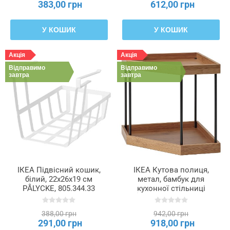
383,00 грн
612,00 грн
У КОШИК
У КОШИК
Акція
Акція
Відправимо
Відправимо
завтра
завтра
ІКЕА Підвісний кошик,
ІКЕА Кутова полиця,
білий, 22x26x19 см
метал, бамбук для
PÅLYCKE, 805.344.33
кухонної стільниці
NÅLBLECKA, 406.185.71
388,00 грн
942,00 грн
291,00 грн
918,00 грн