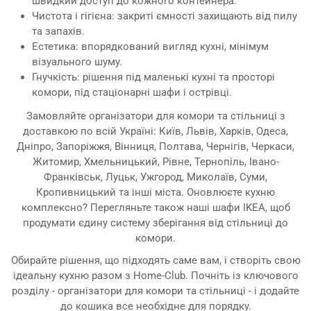
швидкий доступ до кожного контейнера.
Чистота і гігієна: закриті ємності захищають від пилу
та запахів.
Естетика: впорядкований вигляд кухні, мінімум
візуального шуму.
Гнучкість: рішення під маленькі кухні та просторі
комори, під стаціонарні шафи і острівці.
Замовляйте організатори для комори та стільниці з
доставкою по всій Україні: Київ, Львів, Харків, Одеса,
Дніпро, Запоріжжя, Вінниця, Полтава, Чернігів, Черкаси,
Житомир, Хмельницький, Рівне, Тернопіль, Івано-
Франківськ, Луцьк, Ужгород, Миколаїв, Суми,
Кропивницький та інші міста. Оновлюєте кухню
комплексно? Перегляньте також наші шафи IKEA, щоб
продумати єдину систему зберігання від стільниці до
комори.
Обирайте рішення, що підходять саме вам, і створіть свою
ідеальну кухню разом з Home-Club. Почніть із ключового
розділу - організатори для комори та стільниці - і додайте
до кошика все необхідне для порядку.