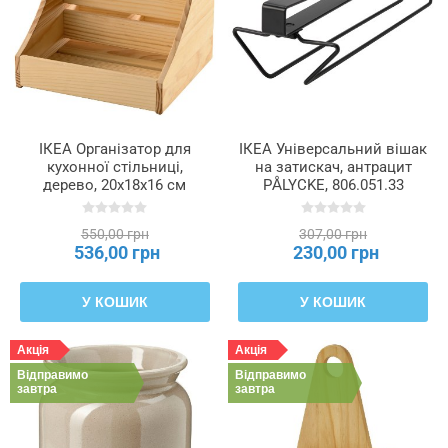
ІКЕА Організатор для
ІКЕА Універсальний вішак
кухонної стільниці,
на затискач, антрацит
дерево, 20x18x16 см
PÅLYCKE, 806.051.33
CHOKLADHAJ, 406.054.89
550,00 грн
307,00 грн
536,00 грн
230,00 грн
У КОШИК
У КОШИК
Акція
Акція
Відправимо
Відправимо
завтра
завтра