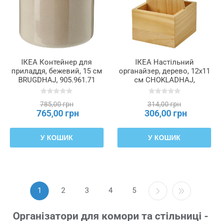
ІКЕА Контейнер для
ІКЕА Настільний
приладдя, бежевий, 15 см
органайзер, дерево, 12x11
BRUGDHAJ, 905.961.71
см CHOKLADHAJ,
105.843.51
785,00 грн
314,00 грн
765,00 грн
306,00 грн
У КОШИК
У КОШИК
1
2
3
4
5
Організатори для комори та стільниці -