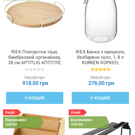
ІКЕА Поворотна таця,
ІКЕА Банка з кришкою,
бамбуковий органайзер,
безбарвне скло, 1, 8 л
28 см APTITLIG АПТІТЛІГ,
KORKEN КОРКЕН,
605.624.98
702.135.50
942,00 грн
283,00 грн
918,00 грн
276,00 грн
У КОШИК
У КОШИК
Акція
Акція
Відправимо
Відправимо
завтра
завтра