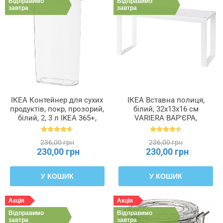
Відправимо
Відправимо
упаковці
завтра
завтра
Кількість
на
піддоні
Кришка
ІКЕА Контейнер для сухих
ІКЕА Вставна полиця,
продуктів, покр, прозорий,
білий, 32x13x16 см
Максимальне
білий, 2, 3 л IKEA 365+,
VARIERA ВАР'ЄРА,
навантаження
900.667.08
801.366.22
236,00 грн
236,00 грн
230,00 грн
230,00 грн
Матеріал
У КОШИК
У КОШИК
Матеріал
основи
Акція
Акція
Відправимо
Відправимо
завтра
завтра