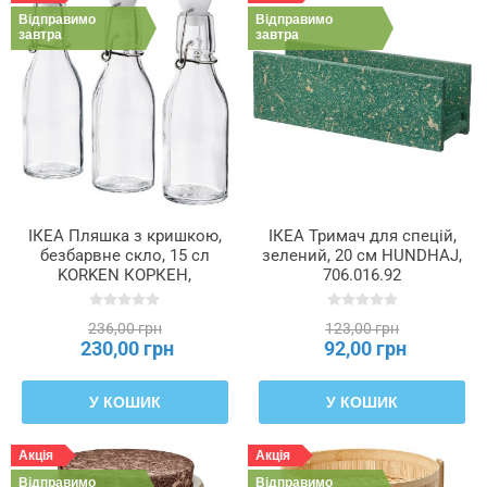
Відправимо
Відправимо
завтра
завтра
ІКЕА Пляшка з кришкою,
ІКЕА Тримач для спецій,
безбарвне скло, 15 сл
зелений, 20 см HUNDHAJ,
KORKEN КОРКЕН,
706.016.92
804.763.34
236,00 грн
123,00 грн
230,00 грн
92,00 грн
У КОШИК
У КОШИК
Акція
Акція
Відправимо
Відправимо