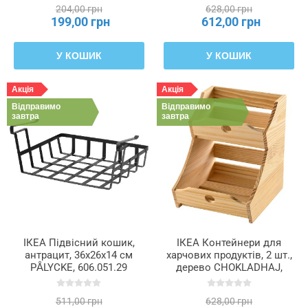
204,00 грн
628,00 грн
199,00 грн
612,00 грн
У КОШИК
У КОШИК
Акція
Акція
Відправимо
Відправимо
завтра
завтра
ІКЕА Підвісний кошик,
ІКЕА Контейнери для
антрацит, 36x26x14 см
харчових продуктів, 2 шт.,
PÅLYCKE, 606.051.29
дерево CHOKLADHAJ,
406.045.74
511,00 грн
628,00 грн