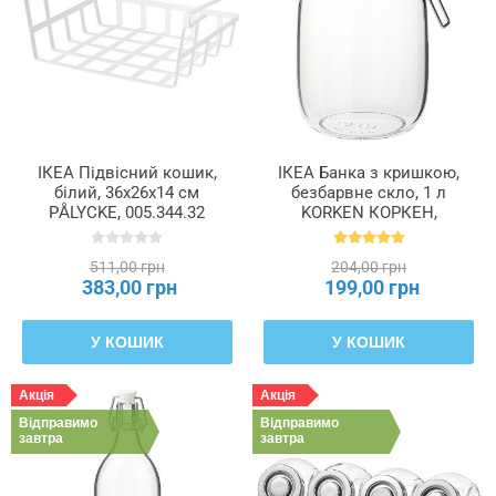
ІКЕА Підвісний кошик,
ІКЕА Банка з кришкою,
білий, 36x26x14 см
безбарвне скло, 1 л
PÅLYCKE, 005.344.32
KORKEN КОРКЕН,
502.135.46
511,00 грн
204,00 грн
383,00 грн
199,00 грн
У КОШИК
У КОШИК
Акція
Акція
Відправимо
Відправимо
завтра
завтра