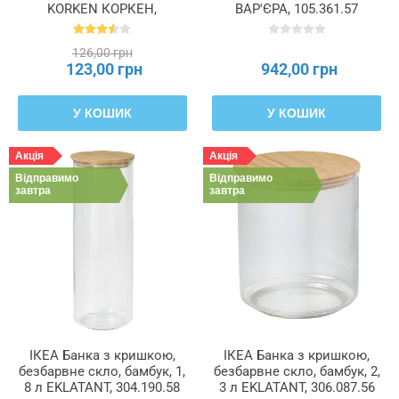
KORKEN КОРКЕН,
ВАР'ЄРА, 105.361.57
203.224.72
126,00 грн
123,00 грн
942,00 грн
У КОШИК
У КОШИК
Акція
Акція
Відправимо
Відправимо
завтра
завтра
ІКЕА Банка з кришкою,
ІКЕА Банка з кришкою,
безбарвне скло, бамбук, 1,
безбарвне скло, бамбук, 2,
8 л EKLATANT, 304.190.58
3 л EKLATANT, 306.087.56