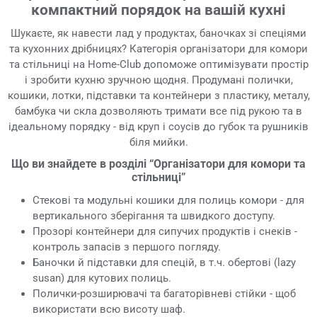
компактний порядок на вашій кухні
Шукаєте, як навести лад у продуктах, баночках зі спеціями
та кухонних дрібницях? Категорія організатори для комори
та стільниці на Home-Club допоможе оптимізувати простір
і зробити кухню зручною щодня. Продумані полички,
кошики, лотки, підставки та контейнери з пластику, металу,
бамбука чи скла дозволяють тримати все під рукою та в
ідеальному порядку - від круп і соусів до губок та рушників
біля мийки.
Що ви знайдете в розділі “Організатори для комори та
стільниці”
Стекові та модульні кошики для полиць комори - для
вертикального зберігання та швидкого доступу.
Прозорі контейнери для сипучих продуктів і снеків -
контроль запасів з першого погляду.
Баночки й підставки для спецій, в т.ч. обертові (lazy
susan) для кутових полиць.
Полички-розширювачі та багаторівневі стійки - щоб
використати всю висоту шаф.