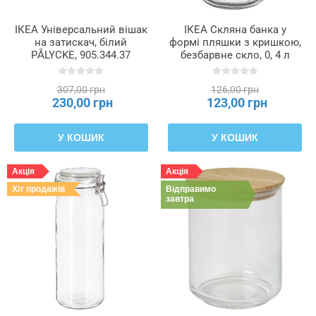
ІКЕА Універсальний вішак
ІКЕА Скляна банка у
на затискач, білий
формі пляшки з кришкою,
PÅLYCKE, 905.344.37
безбарвне скло, 0, 4 л
KORKEN КОРКЕН,
905.413.67
307,00 грн
126,00 грн
230,00 грн
123,00 грн
У КОШИК
У КОШИК
Акція
Акція
Хіт продажів
Відправимо
завтра