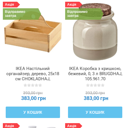
Акція
Акція
Відправимо
Відправимо
завтра
завтра
ІКЕА Настільний
ІКЕА Коробка з кришкою,
органайзер, дерево, 25x18
бежевий, 0, 3 л BRUGDHAJ,
см CHOKLADHAJ,
105.961.70
206.054.90
393,00 грн
393,00 грн
383,00 грн
383,00 грн
У КОШИК
У КОШИК
Акція
Акція