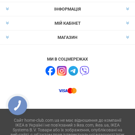
ІНФОРМАЦІЯ
МІЙ КАБІНЕТ
МАГАЗИН
МИ В СОЦМЕРЕЖАХ
Сайт home-club.com.ua не має відношення до компанії
IKEA в Україні і не пов'язаний з ikea.com, ikea.ua, IKEA
Systems B.V. Товари або їх зображення, опубліковані на
веб-сайті, є об’єктом прав інтелектуальної власності Inter