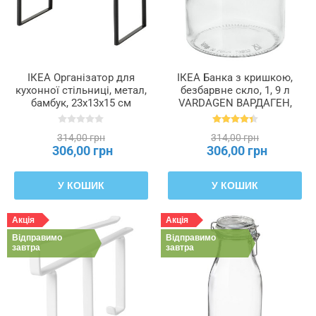
ІКЕА Організатор для
ІКЕА Банка з кришкою,
кухонної стільниці, метал,
безбарвне скло, 1, 9 л
бамбук, 23x13x15 см
VARDAGEN ВАРДАГЕН,
NÅLBLECKA, 006.185.73
002.919.28
314,00 грн
314,00 грн
306,00 грн
306,00 грн
У КОШИК
У КОШИК
Акція
Акція
Відправимо
Відправимо
завтра
завтра