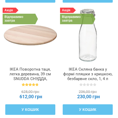
Акція
Акція
Відправимо
Відправимо
завтра
завтра
ІКЕА Поворотна таця,
ІКЕА Скляна банка у
легка деревина, 39 см
формі пляшки з кришкою,
SNUDDA СНУДДА,
безбарвне скло, 1, 4 л
900.744.83
KORKEN КОРКЕН,
505.413.74
628,00 грн
236,00 грн
612,00 грн
230,00 грн
У КОШИК
У КОШИК